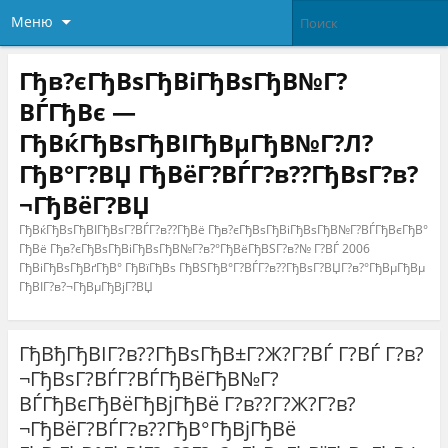
Меню
Гђв?єГђВѕГђВіГђВѕГђВ№Г?
ВЃГђВє —
ГђВќГђВѕГђВІГђВµГђВ№Г?Л?
ГђВ°Г?ВЏ ГђВёГ?ВЃГ?в??ГђВѕГ?в?
¬ГђВёГ?ВЏ
ГђВќГђВѕГђВІГђВѕГ?ВЃГ?в??ГђВё Гђв?єГђВѕГђВіГђВѕГђВ№Г?ВЃГђВєГђВ°
ГђВё Гђв?єГђВѕГђВіГђВѕГђВ№Г?в?°ГђВёГђВЅГ?в?№ Г?ВЃ 2006
ГђВіГђВѕГђВґГђВ° ГђВїГђВѕ ГђВЅГђВ°Г?ВЃГ?в??ГђВѕГ?ВЏГ?в?°ГђВµГђВµ
ГђВІГ?в?¬ГђВµГђВјГ?ВЏ
ГђВђГђВІГ?в??ГђВѕГђВ±Г?Ж?Г?ВЃ Г?ВЃ Г?в?
¬ГђВѕГ?ВЃГ?ВЃГђВёГђВ№Г?
ВЃГђВєГђВёГђВјГђВё Г?в??Г?Ж?Г?в?
¬ГђВёГ?ВЃГ?в??ГђВ°ГђВјГђВё