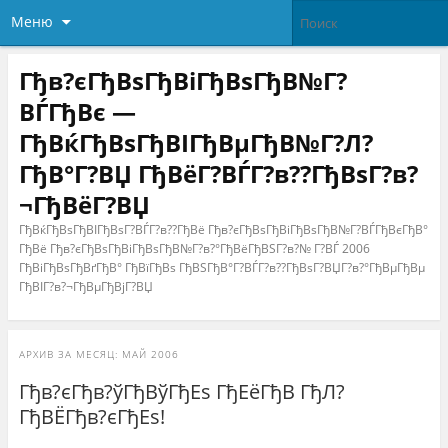
Меню
Гђв?єГђВѕГђВіГђВѕГђВ№Г?
ВЃГђВє —
ГђВќГђВѕГђВІГђВµГђВ№Г?Л?
ГђВ°Г?ВЏ ГђВёГ?ВЃГ?в??ГђВѕГ?в?
¬ГђВёГ?ВЏ
ГђВќГђВѕГђВІГђВѕГ?ВЃГ?в??ГђВё Гђв?єГђВѕГђВіГђВѕГђВ№Г?ВЃГђВєГђВ°
ГђВё Гђв?єГђВѕГђВіГђВѕГђВ№Г?в?°ГђВёГђВЅГ?в?№ Г?ВЃ 2006
ГђВіГђВѕГђВґГђВ° ГђВїГђВѕ ГђВЅГђВ°Г?ВЃГ?в??ГђВѕГ?ВЏГ?в?°ГђВµГђВµ
ГђВІГ?в?¬ГђВµГђВјГ?ВЏ
АРХИВ ЗА МЕСЯЦ:
МАЙ 2006
Гђв?єГђв?ўГђВўГђЕѕ ГђЕёГђВ ГђЛ?
ГђВЁГђв?єГђЕѕ!