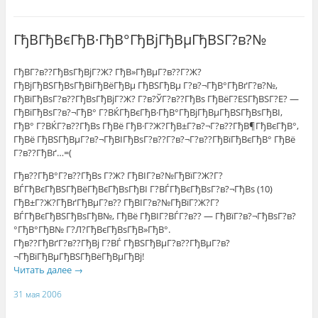
ГђВ­ГђВєГђВ·ГђВ°ГђВјГђВµГђВЅГ?в?№
ГђВ­Г?в??ГђВѕГђВјГ?Ж? ГђВ»ГђВµГ?в??Г?Ж?
ГђВјГђВЅГђВѕГђВіГђВёГђВµ ГђВЅГђВµ Г?в?¬ГђВ°ГђВґГ?в?№,
ГђВїГђВѕГ?в??ГђВѕГђВјГ?Ж? Г?в?ЎГ?в??ГђВѕ ГђВёГ?ЕЅГђВЅГ?Е? —
ГђВїГђВѕГ?в?¬ГђВ° Г?ВЌГђВєГђВ·ГђВ°ГђВјГђВµГђВЅГђВѕГђВІ,
ГђВ° Г?ВЌГ?в??ГђВѕ ГђВё ГђВ·Г?Ж?ГђВ±Г?в?¬Г?в??ГђВ¶ГђВєГђВ°,
ГђВё ГђВЅГђВµГ?в?¬ГђВІГђВѕГ?в??Г?в?¬Г?в??ГђВїГђВєГђВ° ГђВё
Г?в??ГђВґ…=(
Гђв??ГђВ°Г?в??ГђВѕ Г?Ж? ГђВІГ?в?№ГђВїГ?Ж?Г?
ВЃГђВєГђВЅГђВёГђВєГђВѕГђВІ Г?ВЃГђВєГђВѕГ?в?¬ГђВѕ (10)
ГђВ±Г?Ж?ГђВґГђВµГ?в?? ГђВІГ?в?№ГђВїГ?Ж?Г?
ВЃГђВєГђВЅГђВѕГђВ№, ГђВё ГђВІГ?ВЃГ?в?? — ГђВїГ?в?¬ГђВѕГ?в?
°ГђВ°ГђВ№ Г?Л?ГђВєГђВѕГђВ»ГђВ°.
Гђв??ГђВґГ?в??ГђВј Г?ВЃ ГђВЅГђВµГ?в??ГђВµГ?в?
¬ГђВїГђВµГђВЅГђВёГђВµГђВј!
Читать далее
→
31 мая 2006