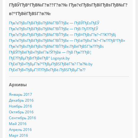
ГђВЎГђВ°ГђВ№Г?в??Г?в?№ Гђв?єГђВѕГђВіГђВѕГђВ№Г?
в?°ГђВёГђВЅГ?в?№
Гђв?єГђВѕГђВіГђВѕГђВ№Г?ВЃГђВє — ГђВЎГђЕѕГђЕЎ
Гђв?єГђВѕГђВіГђВѕГђВ№Г?ВЃГђВє — ГђВ ГђЛ?ГђЕЎ
Гђв?єГђВѕГђВіГђВѕГђВ№Г?ВЃГђВє — ГђВ¤ГђВѕГ?в?¬Г?Ж?ГђВј
Гђв?єГђВѕГђВіГђВѕГђВ№Г?ВЃГђВє — ГђЕёГђВѕГ?в?¬Г?в??ГђВ°ГђВ»
Гђв?єГђВѕГђВіГђВѕГђВ№Г?ВЃГђВє.ГђВёГђВЅГ?в??ГђВѕ
ГђВЎГђВёГђВ»ГђВёГ?в?ЎГђВё — ГђВ Гђв??ГђВ¦
ГђЕ?ГђВµГђВґГђВёГђВ° Logoysk.by
ГђЕёГђВ»ГђВµГ?в?°ГђВµГђВЅГђВёГ?в? Г?в?№.by
ГђЕёГђВ»ГђВµГ?Л?ГђВєГђВё.ГђВЅГђВµГ?в??
Архивы
Январь 2017
Декабрь 2016
Ноябрь 2016
Октябрь 2016
Сентябрь 2016
Май 2016
Апрель 2016
Март 2016