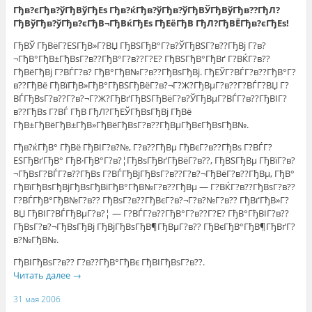
Гђв?єГђв?ўГђВўГђЕѕ Гђв?ќГђв?ўГђв?ўГђВЎГђВўГђв??ГђЛ?
ГђВўГђв?ўГђв?єГђВ¬ГђВќГђЕѕ ГђЕёГђВ ГђЛ?ГђВЁГђв?єГђЕѕ!
ГђВЎ ГђВёГ?ЕЅГђВ»Г?ВЏ ГђВЅГђВ°Г?в?ЎГђВЅГ?в??ГђВј Г?в?
¬ГђВ°ГђВ±ГђВѕГ?в??ГђВ°Г?в??Г?Е? ГђВЅГђВ°ГђВґ Г?ВЌГ?в??
ГђВёГђВј Г?ВЃГ?в? ГђВ°ГђВ№Г?в??ГђВѕГђВј. ГђЕЎГ?ВЃГ?в??ГђВ°Г?
в??ГђВё ГђВїГђВ»ГђВ°ГђВЅГђВёГ?в?¬Г?Ж?ГђВµГ?в??Г?ВЃГ?ВЏ Г?
ВЃГђВѕГ?в??Г?в?¬Г?Ж?ГђВґГђВЅГђВёГ?в?ЎГђВµГ?ВЃГ?в??ГђВІГ?
в??ГђВѕ Г?ВЃ ГђВ ГђЛ?ГђЕЎГђВѕГђВј ГђВё
ГђВ±ГђВёГђВ±ГђВ»ГђВёГђВѕГ?в??ГђВµГђВєГђВѕГђВ№.
Гђв?ќГђВ° ГђВё ГђВІГ?в?№, Г?в??ГђВµ ГђВєГ?в??ГђВѕ Г?ВЃГ?
ЕЅГђВґГђВ° ГђВ·ГђВ°Г?в?¦ГђВѕГђВґГђВёГ?в??, ГђВЅГђВµ ГђВїГ?в?
¬ГђВѕГ?ВЃГ?в??ГђВѕ Г?ВЃГђВјГђВѕГ?в??Г?в?¬ГђВёГ?в??ГђВµ, ГђВ°
ГђВїГђВѕГђВјГђВѕГђВіГђВ°ГђВ№Г?в??ГђВµ — Г?ВЌГ?в??ГђВѕГ?в??
Г?ВЃГђВ°ГђВ№Г?в?? ГђВѕГ?в??ГђВєГ?в?¬Г?в?№Г?в?? ГђВґГђВ»Г?
ВЏ ГђВІГ?ВЃГђВµГ?в?¦ — Г?ВЃГ?в??ГђВ°Г?в??Г?Е? ГђВ°ГђВІГ?в??
ГђВѕГ?в?¬ГђВѕГђВј ГђВјГђВѕГђВ¶ГђВµГ?в?? ГђВєГђВ°ГђВ¶ГђВґГ?
в?№ГђВ№.
ГђВІГђВѕГ?в?? Г?в??ГђВ°ГђВє ГђВІГђВѕГ?в??.
Читать далее
→
31 мая 2006