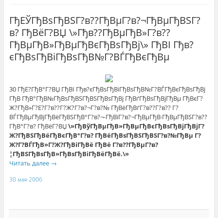
ГђЕЎГђВѕГђВЅГ?в??ГђВµГ?в?¬ГђВµГђВЅГ?
в? ГђВёГ?ВЏ \»Гђв??ГђВµГђВ»Г?в??
ГђВµГђВ»ГђВµГђВєГђВѕГђВј\» ГђВІ Гђв?
єГђВѕГђВіГђВѕГђВ№Г?ВЃГђВєГђВµ
30 ГђЕ?ГђВ°Г?ВЏ ГђВІ Гђв?єГђВѕГђВіГђВѕГђВ№Г?ВЃГђВєГђВѕГђВј
ГђВ ГђВ°ГђВ№ГђВѕГђВЅГђВЅГђВѕГђВј ГђВґГђВѕГђВјГђВµ ГђВєГ?
Ж?ГђВ»Г?Е?Г?в??Г?Ж?Г?в?¬Г?в?№ ГђВёГђВґГ?в??Г?в?? Г?
ВЃГђВµГђВјГђВёГђВЅГђВ°Г?в?¬-ГђВїГ?в?¬ГђВµГђВ·ГђВµГђВЅГ?в??
ГђВ°Г?в? ГђВёГ?ВЏ
\»ГђВўГђВµГђВ»ГђВµГђВєГђВѕГђВјГђВјГ?
Ж?ГђВЅГђВёГђВєГђВ°Г?в? ГђВёГђВѕГђВЅГђВЅГ?в?№ГђВµ Г?
Ж?Г?ВЃГђВ»Г?Ж?ГђВіГђВё ГђВё Г?в??ГђВµГ?в?
¦ГђВЅГђВѕГђВ»ГђВѕГђВіГђВёГђВё.\»
Читать далее
→
30 мая 2006