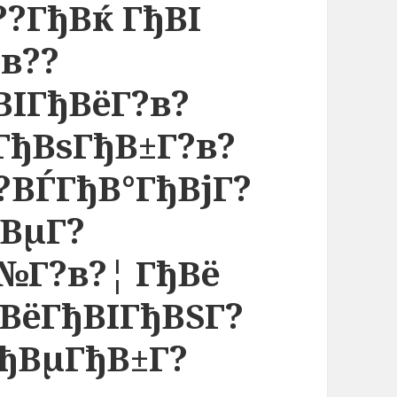
?ГђВќ ГђВІ
в??
ВІГђВёГ?в?
ГђВѕГђВ±Г?в?
?ВЃГђВ°ГђВјГ?
ђВµГ?
№Г?в?¦ ГђВё
ђВёГђВІГђВЅГ?
ГђВµГђВ±Г?