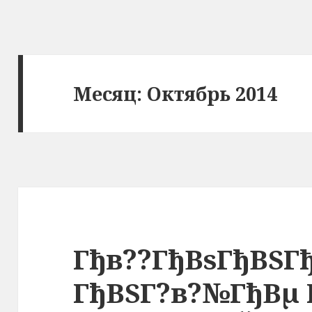
Месяц: Октябрь 2014
Гђв??ГђВѕГђВЅГ
ГђВЅГ?в?№ГђВµ 