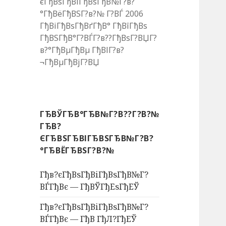
єГђВѕГђВіГђВѕГђВ№Г?в?
°ГђВёГђВЅГ?в?№ Г?ВЃ 2006
ГђВіГђВѕГђВґГђВ° ГђВїГђВѕ
ГђВЅГђВ°Г?ВЃГ?в??ГђВѕГ?ВЏГ?
в?°ГђВµГђВµ ГђВІГ?в?
¬ГђВµГђВјГ?ВЏ
ГЂВЎГЂВ°ГЂВ№Г?В??Г?В?№
ГЂВ?
ЄГЂВЅГЂВІГЂВЅГЂВ№Г?В?
°ГЂВЁГЂВЅГ?В?№
Гђв?єГђВѕГђВіГђВѕГђВ№Г?
ВЃГђВє — ГђВЎГђЕѕГђЕЎ
Гђв?єГђВѕГђВіГђВѕГђВ№Г?
ВЃГђВє — ГђВ ГђЛ?ГђЕЎ