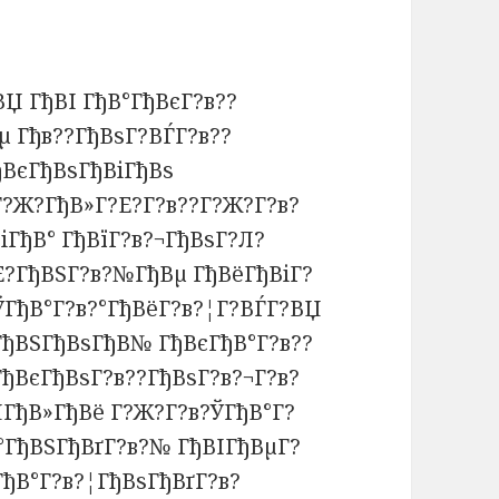
Џ ГђВІ ГђВ°ГђВєГ?в??
µ Гђв??ГђВѕГ?ВЃГ?в??
ђВєГђВѕГђВіГђВѕ
Г?Ж?ГђВ»Г?Е?Г?в??Г?Ж?Г?в?
іГђВ° ГђВїГ?в?¬ГђВѕГ?Л?
Е?ГђВЅГ?в?№ГђВµ ГђВёГђВіГ?
ЎГђВ°Г?в?°ГђВёГ?в?¦Г?ВЃГ?ВЏ
ГђВЅГђВѕГђВ№ ГђВєГђВ°Г?в??
ГђВєГђВѕГ?в??ГђВѕГ?в?¬Г?в?
ЏГђВ»ГђВё Г?Ж?Г?в?ЎГђВ°Г?
°ГђВЅГђВґГ?в?№ ГђВІГђВµГ?
ГђВ°Г?в?¦ГђВѕГђВґГ?в?