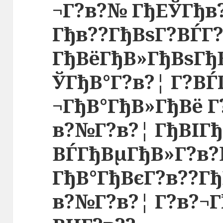
¬Г?в?№ ГђЕЎГђв?
Гђв??ГђВѕГ?ВЃГ?
ГђВёГђВ»ГђВѕГђ
ЎГђВ°Г?в?¦ Г?ВЃ
¬ГђВ°ГђВ»ГђВё Г
в?№Г?в?¦ ГђВІГ
ВЃГђВµГђВ»Г?в?
ГђВ°ГђВєГ?в??Г
в?№Г?в?¦ Г?в?¬