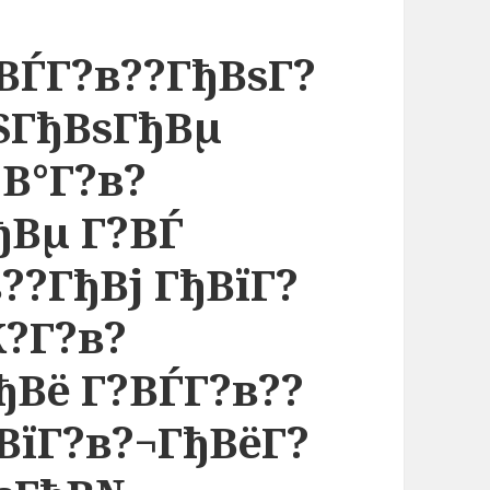
ВЃГ?в??ГђВѕГ?
ЅГђВѕГђВµ
В°Г?в?
ђВµ Г?ВЃ
??ГђВј ГђВїГ?
Ж?Г?в?
ђВё Г?ВЃГ?в??
ВїГ?в?¬ГђВёГ?