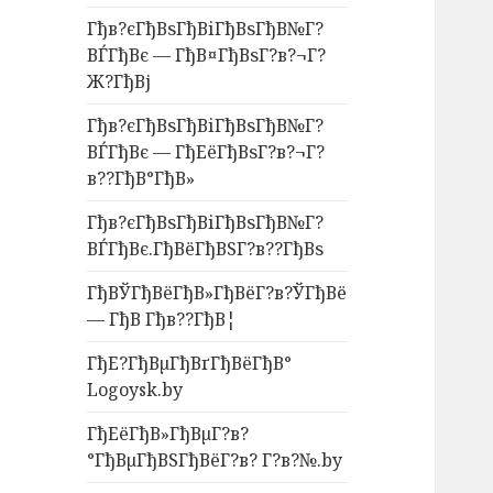
Гђв?єГђВѕГђВіГђВѕГђВ№Г?
ВЃГђВє — ГђВ¤ГђВѕГ?в?¬Г?
Ж?ГђВј
Гђв?єГђВѕГђВіГђВѕГђВ№Г?
ВЃГђВє — ГђЕёГђВѕГ?в?¬Г?
в??ГђВ°ГђВ»
Гђв?єГђВѕГђВіГђВѕГђВ№Г?
ВЃГђВє.ГђВёГђВЅГ?в??ГђВѕ
ГђВЎГђВёГђВ»ГђВёГ?в?ЎГђВё
— ГђВ Гђв??ГђВ¦
ГђЕ?ГђВµГђВґГђВёГђВ°
Logoysk.by
ГђЕёГђВ»ГђВµГ?в?
°ГђВµГђВЅГђВёГ?в? Г?в?№.by