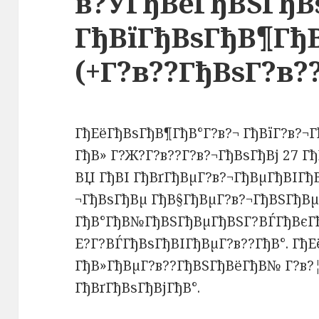
в?ЎГђВёГђВЅГђ
ГђВїГђВѕГђВ¶ГђВ
(+Г?в??ГђВѕГ?в?
ГђЕёГђВѕГђВ¶ГђВ°Г?в?¬ ГђВїГ?в?¬
ГђВ» Г?Ж?Г?в??Г?в?¬ГђВѕГђВј 27 Г
ВЏ ГђВІ ГђВґГђВµГ?в?¬ГђВµГђВІГђ
¬ГђВѕГђВµ ГђВ§ГђВµГ?в?¬ГђВЅГђВµ
ГђВ°ГђВ№ГђВЅГђВµГђВЅГ?ВЃГђВєГђ
Е?Г?ВЃГђВѕГђВІГђВµГ?в??ГђВ°. ГђЕ
ГђВ»ГђВµГ?в??ГђВЅГђВёГђВ№ Г?в?
ГђВґГђВѕГђВјГђВ°.