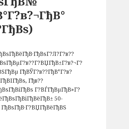
ВѕГђВ№
°Г?в?¬ГђВ°
?ГђВѕ)
ГђВѕГђВёГђВ·ГђВѕГ?Л?Г?в??
ђВѕГђВµГ?в??Г?ВЏГђВ±Г?в?¬Г?
ВЅГђВµ ГђВЎГ?в??ГђВ°Г?в?
ГђВІГђВѕ, Гђв??
ВѕГђВіГђВѕ Г?ВЃГђВµГђВ»Г?
ёГђВѕГђВіГђВёГђВ± 50-
¦ГђВѕГђВ·Г?ВЏГђВёГђВЅ