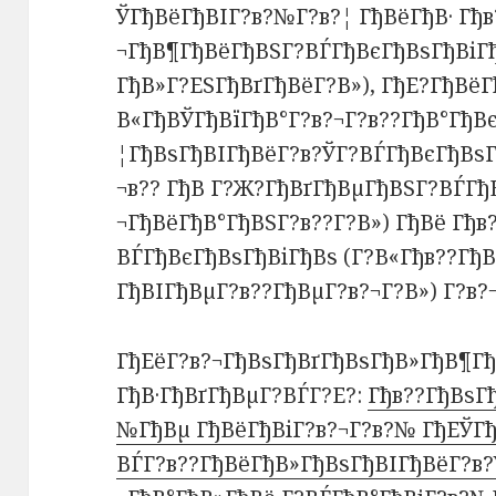
ЎГђВёГђВІГ?в?№Г?в?¦ ГђВёГђВ· Гђв
¬ГђВ¶ГђВёГђВЅГ?ВЃГђВєГђВѕГђВіГђ
ГђВ»Г?ЕЅГђВґГђВёГ?В»), ГђЕ?ГђВёГ
В«ГђВЎГђВїГђВ°Г?в?¬Г?в??ГђВ°ГђВє
¦ГђВѕГђВІГђВёГ?в?ЎГ?ВЃГђВєГђВѕГђ
¬в?? ГђВ Г?Ж?ГђВґГђВµГђВЅГ?ВЃГђ
¬ГђВёГђВ°ГђВЅГ?в??Г?В») ГђВё Гђ
ВЃГђВєГђВѕГђВіГђВѕ (Г?В«Гђв??Г
ГђВІГђВµГ?в??ГђВµГ?в?¬Г?В») Г?в
ГђЕёГ?в?¬ГђВѕГђВґГђВѕГђВ»ГђВ¶Г
ГђВ·ГђВґГђВµГ?ВЃГ?Е?:
Гђв??ГђВѕГ
№ГђВµ ГђВёГђВіГ?в?¬Г?в?№ ГђЕЎГђ
ВЃГ?в??ГђВёГђВ»ГђВѕГђВІГђВёГ?в?