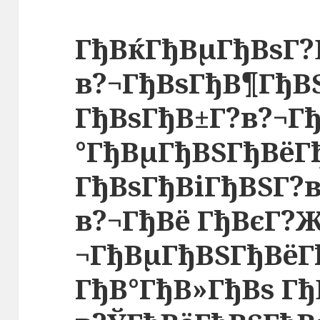
ГђВќГђВµГђВѕГ?
в?¬ГђВѕГђВ¶ГђВ
ГђВѕГђВ±Г?в?¬Гђ
°ГђВµГђВЅГђВёГ
ГђВѕГђВіГђВЅГ?в
в?¬ГђВё ГђВєГ?
¬ГђВµГђВЅГђВёГ
ГђВ°ГђВ»ГђВѕ Гђ