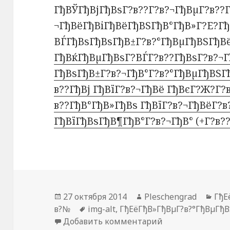
ГђВЎГђВјГђВѕГ?в??Г?в?¬ГђВµГ?в??Г
¬ГђВёГђВіГђВёГђВЅГђВ°ГђВ»Г?Е?Гђ
ВЃГђВѕГђВѕГђВ±Г?в?°ГђВµГђВЅГђВ
ГђВќГђВµГђВѕГ?ВЃГ?в??ГђВѕГ?в?¬
ГђВѕГђВ±Г?в?¬ГђВ°Г?в?°ГђВµГђВЅГ
в??ГђВј ГђВїГ?в?¬ГђВё ГђВєГ?Ж?Г?
в??ГђВ°ГђВ»ГђВѕ ГђВїГ?в?¬ГђВёГ?
ГђВїГђВѕГђВ¶ГђВ°Г?в?¬ГђВ° (+Г?в?
Опубликовано
27 октября 2014
Автор
Pleschengrad
Руб
ГђЕ
в?№
Метки
img-alt
,
ГђЕёГђВ»ГђВµГ?в?°ГђВµГђВ
Добавить комментарий
к записи ГђВќГђ