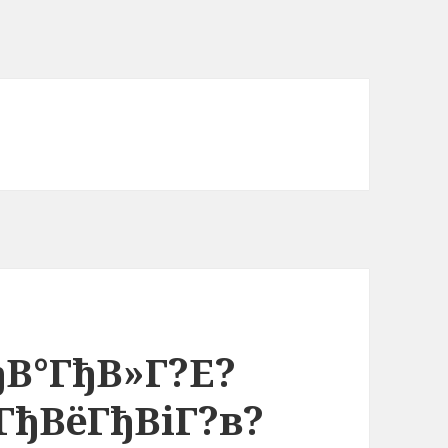
ђВ°ГђВ»Г?Е?
ГђВёГђВіГ?в?