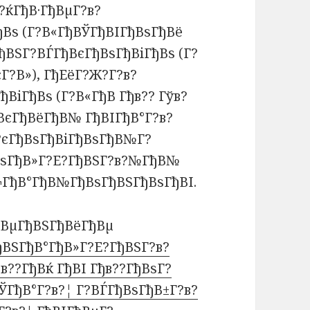
?ќГђВ·ГђВµГ?в?
Вѕ (Г?В«ГђВЎГђВІГђВѕГђВё
ђВЅГ?ВЃГђВєГђВѕГђВіГђВѕ (Г?
Г?В»), ГђЕёГ?Ж?Г?в?
ВіГђВѕ (Г?В«ГђВ Гђв?? Гўв?
ВєГђВёГђВ№ ГђВІГђВ°Г?в?
в?єГђВѕГђВіГђВѕГђВ№Г?
ђВѕГђВ»Г?Е?ГђВЅГ?в?№ГђВ№
?¬ГђВ°ГђВ№ГђВѕГђВЅГђВѕГђВІ.
ђВµГђВЅГђВёГђВµ
ђВЅГђВ°ГђВ»Г?Е?ГђВЅГ?в?
в??ГђВќ ГђВІ Гђв??ГђВѕГ?
ЎГђВ°Г?в?¦ Г?ВЃГђВѕГђВ±Г?в?