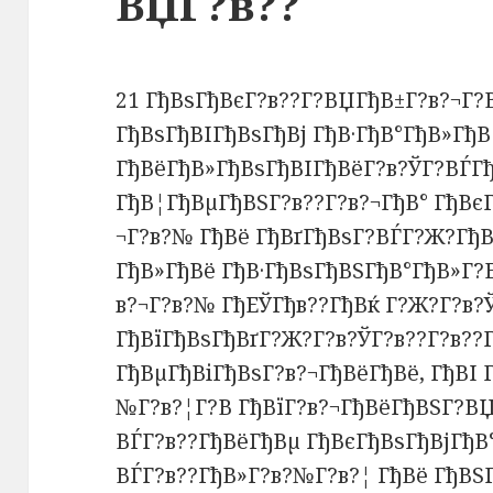
ВЏГ?в??
21 ГђВѕГђВєГ?в??Г?ВЏГђВ±Г?в?¬Г?В
ГђВѕГђВІГђВѕГђВј ГђВ·ГђВ°ГђВ»ГђВ
ГђВёГђВ»ГђВѕГђВІГђВёГ?в?ЎГ?ВЃГ
ГђВ¦ГђВµГђВЅГ?в??Г?в?¬ГђВ° ГђВє
¬Г?в?№ ГђВё ГђВґГђВѕГ?ВЃГ?Ж?ГђВ
ГђВ»ГђВё ГђВ·ГђВѕГђВЅГђВ°ГђВ»Г?
в?¬Г?в?№ ГђЕЎГђв??ГђВќ Г?Ж?Г?в?
ГђВїГђВѕГђВґГ?Ж?Г?в?ЎГ?в??Г?в??
ГђВµГђВіГђВѕГ?в?¬ГђВёГђВё, ГђВІ 
№Г?в?¦Г?В ГђВїГ?в?¬ГђВёГђВЅГ?В
ВЃГ?в??ГђВёГђВµ ГђВєГђВѕГђВјГђВ
ВЃГ?в??ГђВ»Г?в?№Г?в?¦ ГђВё ГђВЅ