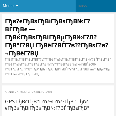
Меню
Гђв?єГђВѕГђВіГђВѕГђВ№Г?
ВЃГђВє —
ГђВќГђВѕГђВІГђВµГђВ№Г?Л?
ГђВ°Г?ВЏ ГђВёГ?ВЃГ?в??ГђВѕГ?в?
¬ГђВёГ?ВЏ
ГђВќГђВѕГђВІГђВѕГ?ВЃГ?в??ГђВё Гђв?єГђВѕГђВіГђВѕГђВ№Г?ВЃГђВєГђВ°
ГђВё Гђв?єГђВѕГђВіГђВѕГђВ№Г?в?°ГђВёГђВЅГ?в?№ Г?ВЃ 2006
ГђВіГђВѕГђВґГђВ° ГђВїГђВѕ ГђВЅГђВ°Г?ВЃГ?в??ГђВѕГ?ВЏГ?в?°ГђВµГђВµ
ГђВІГ?в?¬ГђВµГђВјГ?ВЏ
АРХИВ ЗА МЕСЯЦ:
ОКТЯБРЬ 2008
GPS ГђВєГђВ°Г?в?¬Г?в??ГђВ° Гђв?
єГђВѕГђВіГђВѕГђВ№Г?ВЃГђВєГђВ°