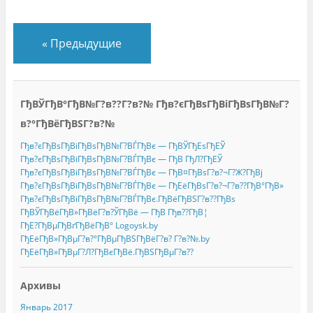
«
Предыдущие
ГђВЎГђВ°ГђВ№Г?в??Г?в?№ Гђв?єГђВѕГђВіГђВѕГђВ№Г?
в?°ГђВёГђВЅГ?в?№
Гђв?єГђВѕГђВіГђВѕГђВ№Г?ВЃГђВє — ГђВЎГђЕѕГђЕЎ
Гђв?єГђВѕГђВіГђВѕГђВ№Г?ВЃГђВє — ГђВ ГђЛ?ГђЕЎ
Гђв?єГђВѕГђВіГђВѕГђВ№Г?ВЃГђВє — ГђВ¤ГђВѕГ?в?¬Г?Ж?ГђВј
Гђв?єГђВѕГђВіГђВѕГђВ№Г?ВЃГђВє — ГђЕёГђВѕГ?в?¬Г?в??ГђВ°ГђВ»
Гђв?єГђВѕГђВіГђВѕГђВ№Г?ВЃГђВє.ГђВёГђВЅГ?в??ГђВѕ
ГђВЎГђВёГђВ»ГђВёГ?в?ЎГђВё — ГђВ Гђв??ГђВ¦
ГђЕ?ГђВµГђВґГђВёГђВ° Logoysk.by
ГђЕёГђВ»ГђВµГ?в?°ГђВµГђВЅГђВёГ?в? Г?в?№.by
ГђЕёГђВ»ГђВµГ?Л?ГђВєГђВё.ГђВЅГђВµГ?в??
Архивы
Январь 2017