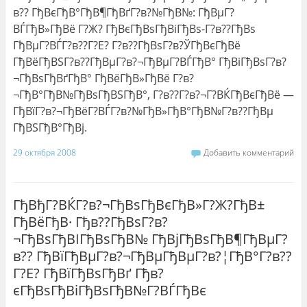
в?? ГђВєГђВ°ГђВ¶ГђВґГ?в?№ГђВ№
: ГђВµГ?
ВЃГђВ»ГђВё Г?Ж? ГђВєГђВѕГђВіГђВѕ-Г?в??ГђВѕ
ГђВµГ?ВЃГ?в??Г?Е? Г?в??ГђВѕГ?в?ЎГђВєГђВё
ГђВёГђВЅГ?в??ГђВµГ?в?¬ГђВµГ?ВЃГђВ° ГђВіГђВѕГ?в?
¬ГђВѕГђВґГђВ° ГђВёГђВ»ГђВё Г?в?
¬ГђВ°ГђВ№ГђВѕГђВЅГђВ°, Г?в??Г?в?¬Г?ВЌГђВєГђВё —
ГђВїГ?в?¬ГђВёГ?ВЃГ?в?№ГђВ»ГђВ°ГђВ№Г?в??ГђВµ
ГђВЅГђВ°ГђВј.
29 октября 2008
Добавить комментарий
ГђВђГ?ВЌГ?в?¬ГђВѕГђВєГђВ»Г?Ж?ГђВ±
ГђВёГђВ· Гђв??ГђВѕГ?в?
¬ГђВѕГђВІГђВѕГђВ№ ГђВјГђВѕГђВ¶ГђВµГ?
в?? ГђВїГђВµГ?в?¬ГђВµГђВµГ?в?¦ГђВ°Г?в??
Г?Е? ГђВїГђВѕГђВґ Гђв?
єГђВѕГђВіГђВѕГђВ№Г?ВЃГђВє