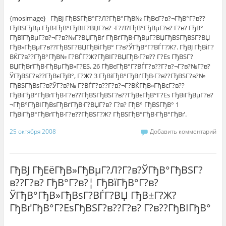
{mosimage} ГђВЈ ГђВЅГђВ°Г?Л?ГђВ°ГђВ№ ГђВєГ?в?¬ГђВ°Г?в??
ГђВЅГђВµ ГђВ·ГђВ°ГђВІГ?ВЏГ?в?¬Г?Л?ГђВ°ГђВµГ?в? Г?в? ГђВ°
ГђВїГђВµГ?в?¬Г?в?№Г?ВЏГђВґ ГђВґГђВ·ГђВµГ?ВЏГђВЅГђВЅГ?ВЏ
ГђВ»ГђВµГ?в??ГђВЅГ?ВЏГђВіГђВ° Г?в?ЎГђВ°Г?ВЃГ?Ж?. ГђВЈ ГђВіГ?
ВЌГ?в??ГђВ°ГђВ№ Г?ВЃГ?Ж?ГђВІГ?ВЏГђВ·Г?в?? Г?Еѕ ГђВЅГ?
ВЏГђВґГђВ·ГђВµГђВ»Г?ЕЅ, 26 ГђВєГђВ°Г?ВЃГ?в??Г?в?¬Г?в?№Г?в?
ЎГђВЅГ?в??ГђВєГђВ°, Г?Ж? 3 ГђВіГђВ°ГђВґГђВ·Г?в??ГђВЅГ?в?№
ГђВЅГђВѕГ?в?ЎГ?в?№ Г?ВЃГ?в??Г?в?¬Г?ВЌГђВ»ГђВєГ?в??
ГђВіГђВ°ГђВґГђВ·Г?в??ГђВЅГђВЅГ?в??ГђВєГђВ°Г?Еѕ ГђВїГђВµГ?в?
¬ГђВ°ГђВІГђВѕГђВґГђВ·Г?ВЏГ?в? Г?в? ГђВ° ГђВЅГђВ° 1
ГђВіГђВ°ГђВґГђВ·Г?в??ГђВЅГ?Ж? ГђВЅГђВ°ГђВ·ГђВ°ГђВґ.
25 октября 2008
Добавить комментарий
ГђВЈ ГђЕёГђВ»ГђВµГ?Л?Г?в?ЎГђВ°ГђВЅГ?
в??Г?в? ГђВ°Г?в?¦ ГђВїГђВ°Г?в?
ЎГђВ°ГђВ»ГђВѕГ?ВЃГ?ВЏ ГђВ±Г?Ж?
ГђВґГђВ°Г?ЕѕГђВЅГ?в??Г?в? Г?в??ГђВІГђВ°