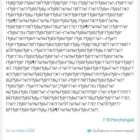
ГђВўГђВ°ГђВєГ?ВЃГђВ°ГђВјГђВ° Г?Еѕ ГђВјГ?в??ГђВєГ?в?¬ГђВ°Г?в?
¬ГђВ°Г?в??ГђВЅГђВµ «ГђВ§Г?в?№Г?ВЃГ?в? Г?в??ГђВє» ГђВ±Г?Ж?
ГђВґГђВ·ГђВµ ГђВїГђВ°ГђВ±Г?Ж?ГђВґГђВ°ГђВІГђВ°ГђВЅГђВ°
ГђВ¶Г?в?№ГђВ»Г?в?№ ГђВґГђВѕГђВј, ГђВєГ?Ж?ГђВґГ?в?№
ГђВїГђВ°Г?ВЃГђВµГђВ»Г?ВЏГ?в? Г?Е? ГђВ¶Г?в?№Г?в?¦ГђВ°Г?в?
¬ГђВѕГ?Еѕ ГђВ°ГђВІГђВ°Г?в?¬Г?в?№ГђВ№ГђВЅГђВ°ГђВіГђВ°
ГђВ±Г?Ж?ГђВґГ?в?№ГђВЅГђВєГђВ° ГђВ· ГђВј/Г?в?¬ «Гђв??
ГђВ°ГђВ№Г?ВЃГђВєГђВѕГђВІГђВ°ГђВµ ГђВјГ?ВЏГ?ВЃГ?в??Г?ВЌГ?
в?ЎГђВєГђВ°». Гђв??Г?Ж?ГђВґГ?в?№ГђВЅГђВ°ГђВє Г?ВЃГ?в??
ГђВ°Г?Еѕ ГђВЅГђВµГђВїГ?в?¬Г?в?№ГђВґГђВ°Г?в??ГђВЅГ?в?№
ГђВґГђВ° ГђВ¶Г?в?№ГђВ»ГђВ»Г?ВЏ ГђВіГђВѕГђВґ Г?в??ГђВ°ГђВјГ?
Ж?, ГђВїГђВ° ГђВІГђВµГ?в?¬Г?в??Г?в?№ГђВєГђВ°ГђВ»Г?в?? ГђВ±Г?
Ж?ГђВґГ?в?№ГђВЅГђВєГ?Ж? «ГђВїГђВ°ГђВ№Г?Л?ГђВ»ГђВ°» ГђВІГ?
ВЏГђВ»Г?в??ГђВєГђВ°Г?ВЏ Г?в?¬ГђВ°Г?ВЃГђВєГђВѕГђВ»Г?в??
ГђВЅГђВ°. Гђв??Г?в?№Г?в?¦ГђВ°Г?в?¬ГђВѕГ?Еѕ ГђВ±Г?в?
№ГђВ»ГђВѕ ГђВїГ?в?¬Г?в?№ГђВЅГ?ВЏГ?в??ГђВ° Г?в?¬ГђВ°Г?Л?Г?
ВЌГђВЅГђВЅГђВµ Г?ВЌГђВІГђВ°ГђВєГ?Ж?Г?ВЏГђВІГђВ°Г?в? Г?Е?,
Г?в?? ГђВІГ?в?№ГђВ»Г?Ж?Г?в?ЎГ?в?№Г?в? Г?Е? Г?в?ЎГђВ°Г?
ВЃГђВ°ГђВІГђВ°ГђВµ ГђВ¶Г?в?№ГђВ»ГђВ»Г?в??.
Г?В Pleschengad
24 октября 2008
Добавить комментарий