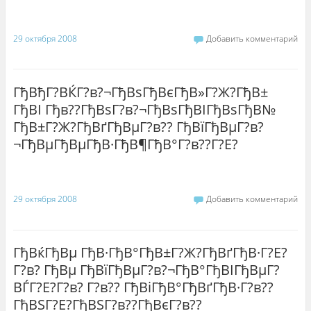
29 октября 2008
Добавить комментарий
ГђВђГ?ВЌГ?в?¬ГђВѕГђВєГђВ»Г?Ж?ГђВ±
ГђВІ Гђв??ГђВѕГ?в?¬ГђВѕГђВІГђВѕГђВ№
ГђВ±Г?Ж?ГђВґГђВµГ?в?? ГђВїГђВµГ?в?
¬ГђВµГђВµГђВ·ГђВ¶ГђВ°Г?в??Г?Е?
29 октября 2008
Добавить комментарий
ГђВќГђВµ ГђВ·ГђВ°ГђВ±Г?Ж?ГђВґГђВ·Г?Е?
Г?в? ГђВµ ГђВїГђВµГ?в?¬ГђВ°ГђВІГђВµГ?
ВЃГ?Е?Г?в? Г?в?? ГђВіГђВ°ГђВґГђВ·Г?в??
ГђВЅГ?Е?ГђВЅГ?в??ГђВєГ?в??