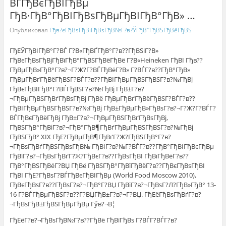
ВЃГђВєГђВІГђВµ
ГђВ·ГђВ°ГђВІГђВѕГђВµГђВІГђВ°ГђВ» …
Опубликовал
Гђв?єГђВѕГђВіГђВѕГђВ№Г?в?ЎГђВ°ГђВЅГђВёГђВЅ
ГђЕЎГђВІГђВ°Г?ВЃ Г?В«ГђВҐГђВ°Г?в??ГђВЅiГ?В»
ГђВєГђВѕГђВјГђВїГђВ°ГђВЅГђВёГђВё Г?В«Heineken ГђВІ Гђв??
ГђВµГђВ»ГђВ°Г?в?¬Г?Ж?Г?ВЃГђВёГ?В» Г?ВЃГ?в??ГђВ°ГђВ»
ГђВµГђВґГђВёГђВЅГ?ВЃГ?в??ГђВІГђВµГђВЅГђВЅГ?в?№ГђВј
ГђВєГђВІГђВ°Г?ВЃГђВЅГ?в?№ГђВј ГђВ±Г?в?
¬ГђВµГђВЅГђВґГђВѕГђВј ГђВё ГђВµГђВґГђВёГђВЅГ?ВЃГ?в??
ГђВІГђВµГђВЅГђВЅГ?в?№ГђВј ГђВ±ГђВµГђВ»ГђВѕГ?в?¬Г?Ж?Г?ВЃГ?
ВЃГђВєГђВёГђВј ГђВ±Г?в?¬ГђВµГђВЅГђВґГђВѕГђВј,
ГђВЅГђВ°ГђВіГ?в?¬ГђВ°ГђВ¶ГђВґГђВµГђВЅГђВЅГ?в?№ГђВј
ГђВЅГђВ° XIX ГђЕ?ГђВµГђВ¶ГђВґГ?Ж?ГђВЅГђВ°Г?в?
¬ГђВѕГђВґГђВЅГђВѕГђВ№ ГђВІГ?в?№Г?ВЃГ?в??ГђВ°ГђВІГђВєГђВµ
ГђВїГ?в?¬ГђВѕГђВґГ?Ж?ГђВєГ?в??ГђВѕГђВІ ГђВїГђВёГ?в??
ГђВ°ГђВЅГђВёГ?ВЏ ГђВё ГђВЅГђВ°ГђВїГђВёГ?в??ГђВєГђВѕГђВІ
ГђВІ ГђЕ?ГђВѕГ?ВЃГђВєГђВІГђВµ (World Food Moscow 2010),
ГђВєГђВѕГ?в??ГђВѕГ?в?¬ГђВ°Г?ВЏ ГђВїГ?в?¬ГђВѕГ?Л?ГђВ»ГђВ° 13-
16 Г?ВЃГђВµГђВЅГ?в??Г?ВЏГђВ±Г?в?¬Г?ВЏ. ГђЕёГђВѕГђВґГ?в?
¬ГђВѕГђВ±ГђВЅГђВµГђВµ Гўв?¬В¦
ГђЕёГ?в?¬ГђВѕГђВ№Г?в??ГђВё ГђВїГђВѕ Г?ВЃГ?ВЃГ?в?