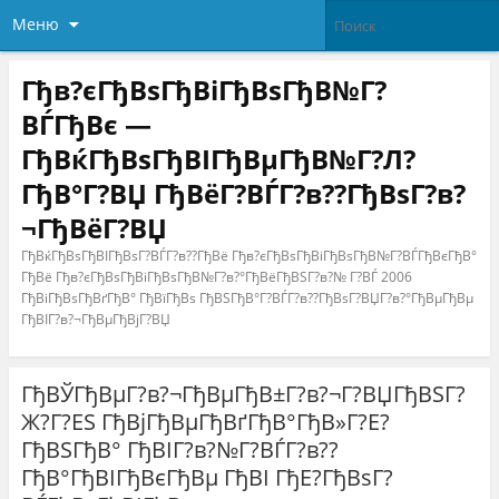
Меню
Гђв?єГђВѕГђВіГђВѕГђВ№Г?
ВЃГђВє —
ГђВќГђВѕГђВІГђВµГђВ№Г?Л?
ГђВ°Г?ВЏ ГђВёГ?ВЃГ?в??ГђВѕГ?в?
¬ГђВёГ?ВЏ
ГђВќГђВѕГђВІГђВѕГ?ВЃГ?в??ГђВё Гђв?єГђВѕГђВіГђВѕГђВ№Г?ВЃГђВєГђВ°
ГђВё Гђв?єГђВѕГђВіГђВѕГђВ№Г?в?°ГђВёГђВЅГ?в?№ Г?ВЃ 2006
ГђВіГђВѕГђВґГђВ° ГђВїГђВѕ ГђВЅГђВ°Г?ВЃГ?в??ГђВѕГ?ВЏГ?в?°ГђВµГђВµ
ГђВІГ?в?¬ГђВµГђВјГ?ВЏ
ГђВЎГђВµГ?в?¬ГђВµГђВ±Г?в?¬Г?ВЏГђВЅГ?
Ж?Г?ЕЅ ГђВјГђВµГђВґГђВ°ГђВ»Г?Е?
ГђВЅГђВ° ГђВІГ?в?№Г?ВЃГ?в??
ГђВ°ГђВІГђВєГђВµ ГђВІ ГђЕ?ГђВѕГ?