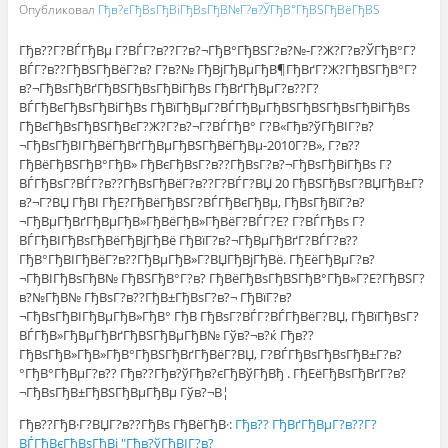
Опубликовал
Гђв?єГђВѕГђВіГђВѕГђВ№Г?в?ЎГђВ°ГђВЅГђВёГђВЅ
Гђв??Г?ВЃГђВµ Г?ВЃГ?в??Г?в?¬ГђВ°ГђВЅГ?в?№-Г?Ж?Г?в?ЎГђВ°Г?
ВЃГ?в??ГђВЅГђВёГ?в? Г?в?№ ГђВјГђВµГђВ¶ГђВґГ?Ж?ГђВЅГђВ°Г?
в?¬ГђВѕГђВґГђВЅГђВѕГђВіГђВѕ ГђВґГђВµГ?в??Г?
ВЃГђВєГђВѕГђВіГђВѕ ГђВїГђВµГ?ВЃГђВµГђВЅГђВЅГђВѕГђВіГђВѕ
ГђВєГђВѕГђВЅГђВєГ?Ж?Г?в?¬Г?ВЃГђВ° Г?В«Гђв?ўГђВІГ?в?
¬ГђВѕГђВІГђВёГђВґГђВµГђВЅГђВёГђВµ-2010Г?В», Г?в??
ГђВёГђВЅГђВ°ГђВ» ГђВєГђВѕГ?в??ГђВѕГ?в?¬ГђВѕГђВіГђВѕ Г?
ВЃГђВѕГ?ВЃГ?в??ГђВѕГђВёГ?в??Г?ВЃГ?ВЏ 20 ГђВЅГђВѕГ?ВЏГђВ±Г?
в?¬Г?ВЏ ГђВІ ГђЕ?ГђВёГђВЅГ?ВЃГђВєГђВµ, ГђВѕГђВїГ?в?
¬ГђВµГђВґГђВµГђВ»ГђВёГђВ»ГђВёГ?ВЃГ?Е? Г?ВЃГђВѕ Г?
ВЃГђВІГђВѕГђВёГђВјГђВё ГђВїГ?в?¬ГђВµГђВґГ?ВЃГ?в??
ГђВ°ГђВІГђВёГ?в??ГђВµГђВ»Г?ВЏГђВјГђВё. ГђЕёГђВµГ?в?
¬ГђВІГђВѕГђВ№ ГђВЅГђВ°Г?в? ГђВёГђВѕГђВЅГђВ°ГђВ»Г?Е?ГђВЅГ?
в?№ГђВ№ ГђВѕГ?в??ГђВ±ГђВѕГ?в?¬ ГђВїГ?в?
¬ГђВѕГђВІГђВµГђВ»ГђВ° ГђВ ГђВѕГ?ВЃГ?ВЃГђВёГ?ВЏ, ГђВїГђВѕГ?
ВЃГђВ»ГђВµГђВґГђВЅГђВµГђВ№ Гўв?¬в?ќ Гђв??
ГђВѕГђВ»ГђВ»ГђВ°ГђВЅГђВґГђВёГ?ВЏ, Г?ВЃГђВѕГђВѕГђВ±Г?в?
°ГђВ°ГђВµГ?в?? Гђв??Гђв?ўГђв?єГђВўГђВђ . ГђЕёГђВѕГђВґГ?в?
¬ГђВѕГђВ±ГђВЅГђВµГђВµ Гўв?¬В¦
Гђв??ГђВ·Г?ВЏГ?в??ГђВѕ ГђВёГђВ·:
Гђв?? ГђВґГђВµГ?в??Г?
ВЃГђВєГђВѕГђВј "Гђв?ўГђВІГ?в?