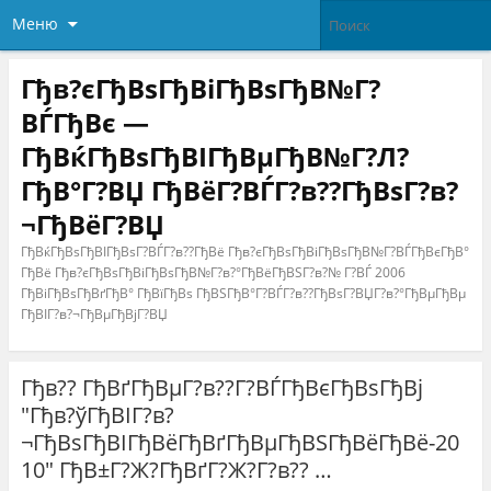
Меню
Гђв?єГђВѕГђВіГђВѕГђВ№Г?
ВЃГђВє —
ГђВќГђВѕГђВІГђВµГђВ№Г?Л?
ГђВ°Г?ВЏ ГђВёГ?ВЃГ?в??ГђВѕГ?в?
¬ГђВёГ?ВЏ
ГђВќГђВѕГђВІГђВѕГ?ВЃГ?в??ГђВё Гђв?єГђВѕГђВіГђВѕГђВ№Г?ВЃГђВєГђВ°
ГђВё Гђв?єГђВѕГђВіГђВѕГђВ№Г?в?°ГђВёГђВЅГ?в?№ Г?ВЃ 2006
ГђВіГђВѕГђВґГђВ° ГђВїГђВѕ ГђВЅГђВ°Г?ВЃГ?в??ГђВѕГ?ВЏГ?в?°ГђВµГђВµ
ГђВІГ?в?¬ГђВµГђВјГ?ВЏ
Гђв?? ГђВґГђВµГ?в??Г?ВЃГђВєГђВѕГђВј
"Гђв?ўГђВІГ?в?
¬ГђВѕГђВІГђВёГђВґГђВµГђВЅГђВёГђВё-20
10" ГђВ±Г?Ж?ГђВґГ?Ж?Г?в?? …