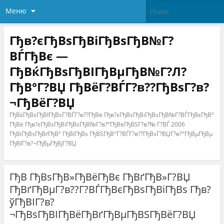
Меню
Гђв?єГђВѕГђВіГђВѕГђВ№Г?
ВЃГђВє —
ГђВќГђВѕГђВІГђВµГђВ№Г?Л?
ГђВ°Г?ВЏ ГђВёГ?ВЃГ?в??ГђВѕГ?в?
¬ГђВёГ?ВЏ
ГђВќГђВѕГђВІГђВѕГ?ВЃГ?в??ГђВё Гђв?єГђВѕГђВіГђВѕГђВ№Г?ВЃГђВєГђВ°
ГђВё Гђв?єГђВѕГђВіГђВѕГђВ№Г?в?°ГђВёГђВЅГ?в?№ Г?ВЃ 2006
ГђВіГђВѕГђВґГђВ° ГђВїГђВѕ ГђВЅГђВ°Г?ВЃГ?в??ГђВѕГ?ВЏГ?в?°ГђВµГђВµ
ГђВІГ?в?¬ГђВµГђВјГ?ВЏ
ГђВ ГђВѕГђВ»ГђВёГђВє ГђВґГђВ»Г?ВЏ
ГђВґГђВµГ?в??Г?ВЃГђВєГђВѕГђВіГђВѕ Гђв?
ўГђВІГ?в?
¬ГђВѕГђВІГђВёГђВґГђВµГђВЅГђВёГ?ВЏ