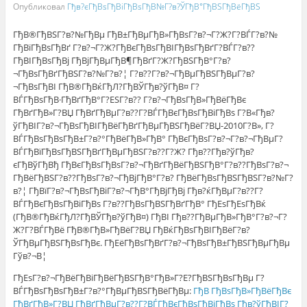
Опубликовал
Гђв?єГђВѕГђВіГђВѕГђВ№Г?в?ЎГђВ°ГђВЅГђВёГђВЅ
ГђВ®ГђВЅГ?в?№ГђВµ ГђВ±ГђВµГђВ»ГђВѕГ?в?¬Г?Ж?Г?ВЃГ?в?№
ГђВїГђВѕГђВґ Г?в?¬Г?Ж?ГђВєГђВѕГђВІГђВѕГђВґГ?ВЃГ?в??
ГђВІГђВѕГђВј ГђВјГђВµГђВ¶ГђВґГ?Ж?ГђВЅГђВ°Г?в?
¬ГђВѕГђВґГђВЅГ?в?№Г?в?¦ Г?в??Г?в?¬ГђВµГђВЅГђВµГ?в?
¬ГђВѕГђВІ ГђВ®ГђВќГђЛ?ГђВЎГђв?ўГђВ¤ Г?
ВЃГђВѕГђВ·ГђВґГђВ°Г?ЕЅГ?в?? Г?в?¬ГђВѕГђВ»ГђВёГђВє
ГђВґГђВ»Г?ВЏ ГђВґГђВµГ?в??Г?ВЃГђВєГђВѕГђВіГђВѕ Г?В«Гђв?
ўГђВІГ?в?¬ГђВѕГђВІГђВёГђВґГђВµГђВЅГђВёГ?ВЏ-2010Г?В», Г?
ВЃГђВѕГђВѕГђВ±Г?в?°ГђВёГђВ»ГђВ° ГђВєГђВѕГ?в?¬Г?в?¬ГђВµГ?
ВЃГђВїГђВѕГђВЅГђВґГђВµГђВЅГ?в??Г?Ж? Гђв??Гђв?ўГђв?
єГђВўГђВђ ГђВєГђВѕГђВѕГ?в?¬ГђВґГђВёГђВЅГђВ°Г?в??ГђВѕГ?в?¬
ГђВёГђВЅГ?в??ГђВѕГ?в?¬ГђВјГђВ°Г?в? ГђВёГђВѕГђВЅГђВЅГ?в?№Г?
в?¦ ГђВїГ?в?¬ГђВѕГђВіГ?в?¬ГђВ°ГђВјГђВј Гђв?ќГђВµГ?в??Г?
ВЃГђВєГђВѕГђВіГђВѕ Г?в??ГђВѕГђВЅГђВґГђВ° ГђЕѕГђЕѕГђВќ
(ГђВ®ГђВќГђЛ?ГђВЎГђв?ўГђВ¤) ГђВІ Гђв??ГђВµГђВ»ГђВ°Г?в?¬Г?
Ж?Г?ВЃГђВё ГђВ®ГђВ»ГђВёГ?ВЏ ГђВќГђВѕГђВІГђВёГ?в?
ЎГђВµГђВЅГђВѕГђВє. ГђЕёГђВѕГђВґГ?в?¬ГђВѕГђВ±ГђВЅГђВµГђВµ
Гўв?¬В¦
ГђЕѕГ?в?¬ГђВёГђВіГђВёГђВЅГђВ°ГђВ»Г?Е?ГђВЅГђВѕГђВµ Г?
ВЃГђВѕГђВѕГђВ±Г?в?°ГђВµГђВЅГђВёГђВµ:
ГђВ ГђВѕГђВ»ГђВёГђВє
ГђВґГђВ»Г?ВЏ ГђВґГђВµГ?в??Г?ВЃГђВєГђВѕГђВіГђВѕ Гђв?ўГђВІГ?