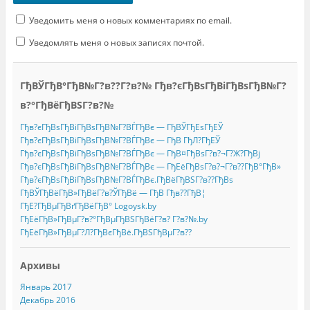
Уведомить меня о новых комментариях по email.
Уведомлять меня о новых записях почтой.
ГђВЎГђВ°ГђВ№Г?в??Г?в?№ Гђв?єГђВѕГђВіГђВѕГђВ№Г?
в?°ГђВёГђВЅГ?в?№
Гђв?єГђВѕГђВіГђВѕГђВ№Г?ВЃГђВє — ГђВЎГђЕѕГђЕЎ
Гђв?єГђВѕГђВіГђВѕГђВ№Г?ВЃГђВє — ГђВ ГђЛ?ГђЕЎ
Гђв?єГђВѕГђВіГђВѕГђВ№Г?ВЃГђВє — ГђВ¤ГђВѕГ?в?¬Г?Ж?ГђВј
Гђв?єГђВѕГђВіГђВѕГђВ№Г?ВЃГђВє — ГђЕёГђВѕГ?в?¬Г?в??ГђВ°ГђВ»
Гђв?єГђВѕГђВіГђВѕГђВ№Г?ВЃГђВє.ГђВёГђВЅГ?в??ГђВѕ
ГђВЎГђВёГђВ»ГђВёГ?в?ЎГђВё — ГђВ Гђв??ГђВ¦
ГђЕ?ГђВµГђВґГђВёГђВ° Logoysk.by
ГђЕёГђВ»ГђВµГ?в?°ГђВµГђВЅГђВёГ?в? Г?в?№.by
ГђЕёГђВ»ГђВµГ?Л?ГђВєГђВё.ГђВЅГђВµГ?в??
Архивы
Январь 2017
Декабрь 2016