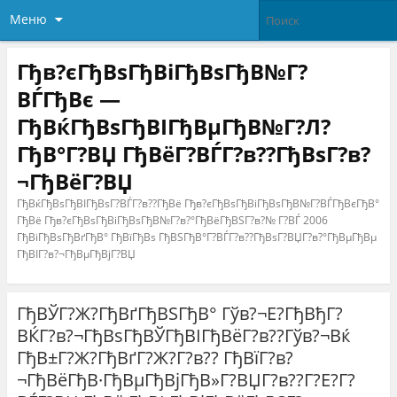
Меню
Гђв?єГђВѕГђВіГђВѕГђВ№Г?
ВЃГђВє —
ГђВќГђВѕГђВІГђВµГђВ№Г?Л?
ГђВ°Г?ВЏ ГђВёГ?ВЃГ?в??ГђВѕГ?в?
¬ГђВёГ?ВЏ
ГђВќГђВѕГђВІГђВѕГ?ВЃГ?в??ГђВё Гђв?єГђВѕГђВіГђВѕГђВ№Г?ВЃГђВєГђВ°
ГђВё Гђв?єГђВѕГђВіГђВѕГђВ№Г?в?°ГђВёГђВЅГ?в?№ Г?ВЃ 2006
ГђВіГђВѕГђВґГђВ° ГђВїГђВѕ ГђВЅГђВ°Г?ВЃГ?в??ГђВѕГ?ВЏГ?в?°ГђВµГђВµ
ГђВІГ?в?¬ГђВµГђВјГ?ВЏ
ГђВЎГ?Ж?ГђВґГђВЅГђВ° Гўв?¬Е?ГђВђГ?
ВЌГ?в?¬ГђВѕГђВЎГђВІГђВёГ?в??Гўв?¬Вќ
ГђВ±Г?Ж?ГђВґГ?Ж?Г?в?? ГђВїГ?в?
¬ГђВёГђВ·ГђВµГђВјГђВ»Г?ВЏГ?в??Г?Е?Г?