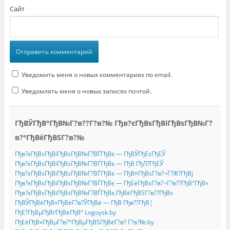
Сайт
Уведомить меня о новых комментариях по email.
Уведомлять меня о новых записях почтой.
ГђВЎГђВ°ГђВ№Г?в??Г?в?№ Гђв?єГђВѕГђВіГђВѕГђВ№Г?
в?°ГђВёГђВЅГ?в?№
Гђв?єГђВѕГђВіГђВѕГђВ№Г?ВЃГђВє — ГђВЎГђЕѕГђЕЎ
Гђв?єГђВѕГђВіГђВѕГђВ№Г?ВЃГђВє — ГђВ ГђЛ?ГђЕЎ
Гђв?єГђВѕГђВіГђВѕГђВ№Г?ВЃГђВє — ГђВ¤ГђВѕГ?в?¬Г?Ж?ГђВј
Гђв?єГђВѕГђВіГђВѕГђВ№Г?ВЃГђВє — ГђЕёГђВѕГ?в?¬Г?в??ГђВ°ГђВ»
Гђв?єГђВѕГђВіГђВѕГђВ№Г?ВЃГђВє.ГђВёГђВЅГ?в??ГђВѕ
ГђВЎГђВёГђВ»ГђВёГ?в?ЎГђВё — ГђВ Гђв??ГђВ¦
ГђЕ?ГђВµГђВґГђВёГђВ° Logoysk.by
ГђЕёГђВ»ГђВµГ?в?°ГђВµГђВЅГђВёГ?в? Г?в?№.by