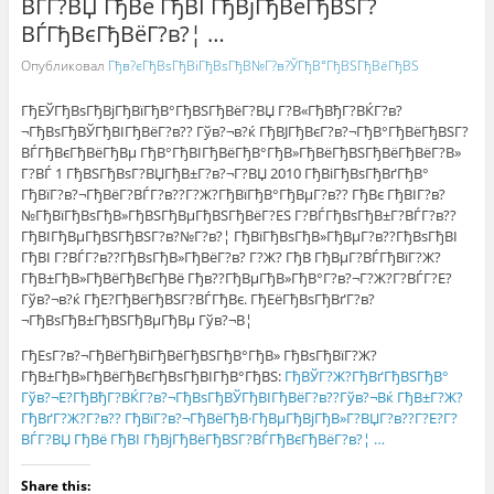
ВЃГ?ВЏ ГђВё ГђВІ ГђВјГђВёГђВЅГ?
ВЃГђВєГђВёГ?в?¦ …
Опубликовал
Гђв?єГђВѕГђВіГђВѕГђВ№Г?в?ЎГђВ°ГђВЅГђВёГђВЅ
ГђЕЎГђВѕГђВјГђВїГђВ°ГђВЅГђВёГ?ВЏ Г?В«ГђВђГ?ВЌГ?в?
¬ГђВѕГђВЎГђВІГђВёГ?в?? Гўв?¬в?ќ ГђВЈГђВєГ?в?¬ГђВ°ГђВёГђВЅГ?
ВЃГђВєГђВёГђВµ ГђВ°ГђВІГђВёГђВ°ГђВ»ГђВёГђВЅГђВёГђВёГ?В»
Г?ВЃ 1 ГђВЅГђВѕГ?ВЏГђВ±Г?в?¬Г?ВЏ 2010 ГђВіГђВѕГђВґГђВ°
ГђВїГ?в?¬ГђВёГ?ВЃГ?в??Г?Ж?ГђВїГђВ°ГђВµГ?в?? ГђВє ГђВІГ?в?
№ГђВїГђВѕГђВ»ГђВЅГђВµГђВЅГђВёГ?ЕЅ Г?ВЃГђВѕГђВ±Г?ВЃГ?в??
ГђВІГђВµГђВЅГђВЅГ?в?№Г?в?¦ ГђВїГђВѕГђВ»ГђВµГ?в??ГђВѕГђВІ
ГђВІ Г?ВЃГ?в??ГђВѕГђВ»ГђВёГ?в? Г?Ж? ГђВ ГђВµГ?ВЃГђВїГ?Ж?
ГђВ±ГђВ»ГђВёГђВєГђВё Гђв??ГђВµГђВ»ГђВ°Г?в?¬Г?Ж?Г?ВЃГ?Е?
Гўв?¬в?ќ ГђЕ?ГђВёГђВЅГ?ВЃГђВє. ГђЕёГђВѕГђВґГ?в?
¬ГђВѕГђВ±ГђВЅГђВµГђВµ Гўв?¬В¦
ГђЕѕГ?в?¬ГђВёГђВіГђВёГђВЅГђВ°ГђВ» ГђВѕГђВїГ?Ж?
ГђВ±ГђВ»ГђВёГђВєГђВѕГђВІГђВ°ГђВЅ:
ГђВЎГ?Ж?ГђВґГђВЅГђВ°
Гўв?¬Е?ГђВђГ?ВЌГ?в?¬ГђВѕГђВЎГђВІГђВёГ?в??Гўв?¬Вќ ГђВ±Г?Ж?
ГђВґГ?Ж?Г?в?? ГђВїГ?в?¬ГђВёГђВ·ГђВµГђВјГђВ»Г?ВЏГ?в??Г?Е?Г?
ВЃГ?ВЏ ГђВё ГђВІ ГђВјГђВёГђВЅГ?ВЃГђВєГђВёГ?в?¦ …
Share this: