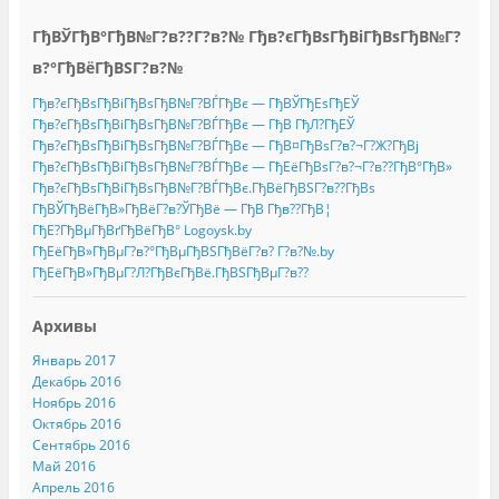
ГђВЎГђВ°ГђВ№Г?в??Г?в?№ Гђв?єГђВѕГђВіГђВѕГђВ№Г?
в?°ГђВёГђВЅГ?в?№
Гђв?єГђВѕГђВіГђВѕГђВ№Г?ВЃГђВє — ГђВЎГђЕѕГђЕЎ
Гђв?єГђВѕГђВіГђВѕГђВ№Г?ВЃГђВє — ГђВ ГђЛ?ГђЕЎ
Гђв?єГђВѕГђВіГђВѕГђВ№Г?ВЃГђВє — ГђВ¤ГђВѕГ?в?¬Г?Ж?ГђВј
Гђв?єГђВѕГђВіГђВѕГђВ№Г?ВЃГђВє — ГђЕёГђВѕГ?в?¬Г?в??ГђВ°ГђВ»
Гђв?єГђВѕГђВіГђВѕГђВ№Г?ВЃГђВє.ГђВёГђВЅГ?в??ГђВѕ
ГђВЎГђВёГђВ»ГђВёГ?в?ЎГђВё — ГђВ Гђв??ГђВ¦
ГђЕ?ГђВµГђВґГђВёГђВ° Logoysk.by
ГђЕёГђВ»ГђВµГ?в?°ГђВµГђВЅГђВёГ?в? Г?в?№.by
ГђЕёГђВ»ГђВµГ?Л?ГђВєГђВё.ГђВЅГђВµГ?в??
Архивы
Январь 2017
Декабрь 2016
Ноябрь 2016
Октябрь 2016
Сентябрь 2016
Май 2016
Апрель 2016