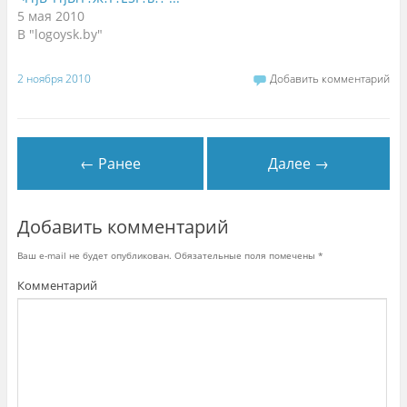
н
o
о
5 мая 2010
о
k
в
в
.
о
В "logoysk.by"
о
(
м
м
О
о
о
т
к
к
к
н
2 ноября 2010
Добавить комментарий
н
р
е
е
ы
)
)
в
а
е
т
с
← Ранее
Далее →
я
в
н
о
в
о
Добавить комментарий
м
о
к
Ваш e-mail не будет опубликован.
Обязательные поля помечены
*
н
е
)
Комментарий