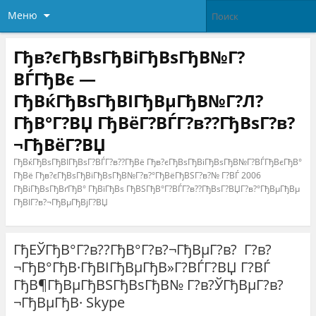
Меню
Гђв?єГђВѕГђВіГђВѕГђВ№Г?
ВЃГђВє —
ГђВќГђВѕГђВІГђВµГђВ№Г?Л?
ГђВ°Г?ВЏ ГђВёГ?ВЃГ?в??ГђВѕГ?в?
¬ГђВёГ?ВЏ
ГђВќГђВѕГђВІГђВѕГ?ВЃГ?в??ГђВё Гђв?єГђВѕГђВіГђВѕГђВ№Г?ВЃГђВєГђВ°
ГђВё Гђв?єГђВѕГђВіГђВѕГђВ№Г?в?°ГђВёГђВЅГ?в?№ Г?ВЃ 2006
ГђВіГђВѕГђВґГђВ° ГђВїГђВѕ ГђВЅГђВ°Г?ВЃГ?в??ГђВѕГ?ВЏГ?в?°ГђВµГђВµ
ГђВІГ?в?¬ГђВµГђВјГ?ВЏ
ГђЕЎГђВ°Г?в??ГђВ°Г?в?¬ГђВµГ?в? Г?в?
¬ГђВ°ГђВ·ГђВІГђВµГђВ»Г?ВЃГ?ВЏ Г?ВЃ
ГђВ¶ГђВµГђВЅГђВѕГђВ№ Г?в?ЎГђВµГ?в?
¬ГђВµГђВ· Skype