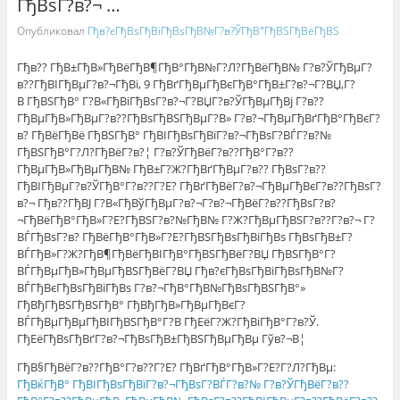
ГђВѕГ?в?¬ …
Опубликовал
Гђв?єГђВѕГђВіГђВѕГђВ№Г?в?ЎГђВ°ГђВЅГђВёГђВЅ
Гђв?? ГђВ±ГђВ»ГђВёГђВ¶ГђВ°ГђВ№Г?Л?ГђВёГђВ№ Г?в?ЎГђВµГ?
в??ГђВІГђВµГ?в?¬ГђВі, 9 ГђВґГђВµГђВєГђВ°ГђВ±Г?в?¬Г?ВЏ,Г?
В ГђВЅГђВ° Г?В«ГђВіГђВѕГ?в?¬Г?ВЏГ?в?ЎГђВµГђВј Г?в??
ГђВµГђВ»ГђВµГ?в??ГђВѕГђВЅГђВµГ?В» Г?в?¬ГђВµГђВґГђВ°ГђВєГ?
в? ГђВёГђВё ГђВЅГђВ° ГђВІГђВѕГђВїГ?в?¬ГђВѕГ?ВЃГ?в?№
ГђВЅГђВ°Г?Л?ГђВёГ?в?¦ Г?в?ЎГђВёГ?в??ГђВ°Г?в??
ГђВµГђВ»ГђВµГђВ№ ГђВ±Г?Ж?ГђВґГђВµГ?в?? ГђВѕГ?в??
ГђВІГђВµГ?в?ЎГђВ°Г?в??Г?Е? ГђВґГђВёГ?в?¬ГђВµГђВєГ?в??ГђВѕГ?
в?¬ Гђв??ГђВЈ Г?В«ГђВўГђВµГ?в?¬Г?в?¬ГђВёГ?в??ГђВѕГ?в?
¬ГђВёГђВ°ГђВ»Г?Е?ГђВЅГ?в?№ГђВ№ Г?Ж?ГђВµГђВЅГ?в??Г?в?¬ Г?
ВЃГђВѕГ?в? ГђВёГђВ°ГђВ»Г?Е?ГђВЅГђВѕГђВіГђВѕ ГђВѕГђВ±Г?
ВЃГђВ»Г?Ж?ГђВ¶ГђВёГђВІГђВ°ГђВЅГђВёГ?ВЏ ГђВЅГђВ°Г?
ВЃГђВµГђВ»ГђВµГђВЅГђВёГ?ВЏ Гђв?єГђВѕГђВіГђВѕГђВ№Г?
ВЃГђВєГђВѕГђВіГђВѕ Г?в?¬ГђВ°ГђВ№ГђВѕГђВЅГђВ°»
ГђВђГђВЅГђВЅГђВ° ГђВђГђВ»ГђВµГђВєГ?
ВЃГђВµГђВµГђВІГђВЅГђВ°Г?В ГђЕёГ?Ж?ГђВіГђВ°Г?в?Ў.
ГђЕёГђВѕГђВґГ?в?¬ГђВѕГђВ±ГђВЅГђВµГђВµ Гўв?¬В¦
ГђВ§ГђВёГ?в??ГђВ°Г?в??Г?Е? ГђВґГђВ°ГђВ»Г?Е?Г?Л?ГђВµ:
ГђВќГђВ° ГђВІГђВѕГђВїГ?в?¬ГђВѕГ?ВЃГ?в?№ Г?в?ЎГђВёГ?в??