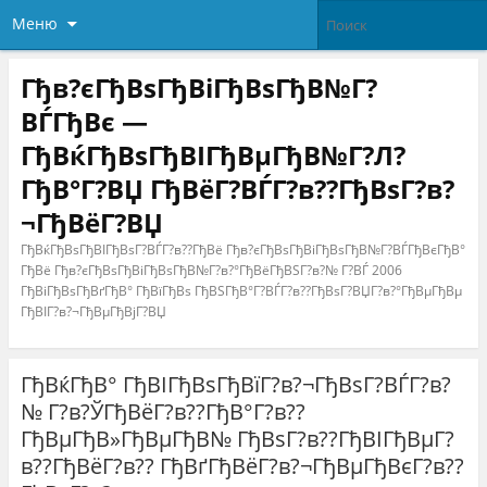
Меню
Гђв?єГђВѕГђВіГђВѕГђВ№Г?
ВЃГђВє —
ГђВќГђВѕГђВІГђВµГђВ№Г?Л?
ГђВ°Г?ВЏ ГђВёГ?ВЃГ?в??ГђВѕГ?в?
¬ГђВёГ?ВЏ
ГђВќГђВѕГђВІГђВѕГ?ВЃГ?в??ГђВё Гђв?єГђВѕГђВіГђВѕГђВ№Г?ВЃГђВєГђВ°
ГђВё Гђв?єГђВѕГђВіГђВѕГђВ№Г?в?°ГђВёГђВЅГ?в?№ Г?ВЃ 2006
ГђВіГђВѕГђВґГђВ° ГђВїГђВѕ ГђВЅГђВ°Г?ВЃГ?в??ГђВѕГ?ВЏГ?в?°ГђВµГђВµ
ГђВІГ?в?¬ГђВµГђВјГ?ВЏ
ГђВќГђВ° ГђВІГђВѕГђВїГ?в?¬ГђВѕГ?ВЃГ?в?
№ Г?в?ЎГђВёГ?в??ГђВ°Г?в??
ГђВµГђВ»ГђВµГђВ№ ГђВѕГ?в??ГђВІГђВµГ?
в??ГђВёГ?в?? ГђВґГђВёГ?в?¬ГђВµГђВєГ?в??