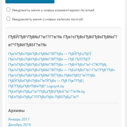
Уведомить меня о новых комментариях по email.
Уведомлять меня о новых записях почтой.
ГђВЎГђВ°ГђВ№Г?в??Г?в?№ Гђв?єГђВѕГђВіГђВѕГђВ№Г?
в?°ГђВёГђВЅГ?в?№
Гђв?єГђВѕГђВіГђВѕГђВ№Г?ВЃГђВє — ГђВЎГђЕѕГђЕЎ
Гђв?єГђВѕГђВіГђВѕГђВ№Г?ВЃГђВє — ГђВ ГђЛ?ГђЕЎ
Гђв?єГђВѕГђВіГђВѕГђВ№Г?ВЃГђВє — ГђВ¤ГђВѕГ?в?¬Г?Ж?ГђВј
Гђв?єГђВѕГђВіГђВѕГђВ№Г?ВЃГђВє — ГђЕёГђВѕГ?в?¬Г?в??ГђВ°ГђВ»
Гђв?єГђВѕГђВіГђВѕГђВ№Г?ВЃГђВє.ГђВёГђВЅГ?в??ГђВѕ
ГђВЎГђВёГђВ»ГђВёГ?в?ЎГђВё — ГђВ Гђв??ГђВ¦
ГђЕ?ГђВµГђВґГђВёГђВ° Logoysk.by
ГђЕёГђВ»ГђВµГ?в?°ГђВµГђВЅГђВёГ?в? Г?в?№.by
ГђЕёГђВ»ГђВµГ?Л?ГђВєГђВё.ГђВЅГђВµГ?в??
Архивы
Январь 2017
Декабрь 2016