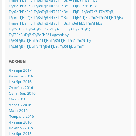
Гђв?єГђВѕГђВіГђВѕГђВ№Г?ВЃГђВє — ГђВЎГђЕѕГђЕЎ
Гђв?єГђВѕГђВіГђВѕГђВ№Г?ВЃГђВє — ГђВ ГђЛ?ГђЕЎ
Гђв?єГђВѕГђВіГђВѕГђВ№Г?ВЃГђВє — ГђВ¤ГђВѕГ?в?¬Г?Ж?ГђВј
Гђв?єГђВѕГђВіГђВѕГђВ№Г?ВЃГђВє — ГђЕёГђВѕГ?в?¬Г?в??ГђВ°ГђВ»
Гђв?єГђВѕГђВіГђВѕГђВ№Г?ВЃГђВє.ГђВёГђВЅГ?в??ГђВѕ
ГђВЎГђВёГђВ»ГђВёГ?в?ЎГђВё — ГђВ Гђв??ГђВ¦
ГђЕ?ГђВµГђВґГђВёГђВ° Logoysk.by
ГђЕёГђВ»ГђВµГ?в?°ГђВµГђВЅГђВёГ?в? Г?в?№.by
ГђЕёГђВ»ГђВµГ?Л?ГђВєГђВё.ГђВЅГђВµГ?в??
Архивы
Январь 2017
Декабрь 2016
Ноябрь 2016
Октябрь 2016
Сентябрь 2016
Май 2016
Апрель 2016
Март 2016
Февраль 2016
Январь 2016
Декабрь 2015
Ноябрь 2015