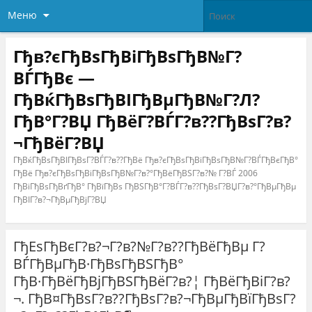
Меню
Гђв?єГђВѕГђВіГђВѕГђВ№Г?
ВЃГђВє —
ГђВќГђВѕГђВІГђВµГђВ№Г?Л?
ГђВ°Г?ВЏ ГђВёГ?ВЃГ?в??ГђВѕГ?в?
¬ГђВёГ?ВЏ
ГђВќГђВѕГђВІГђВѕГ?ВЃГ?в??ГђВё Гђв?єГђВѕГђВіГђВѕГђВ№Г?ВЃГђВєГђВ°
ГђВё Гђв?єГђВѕГђВіГђВѕГђВ№Г?в?°ГђВёГђВЅГ?в?№ Г?ВЃ 2006
ГђВіГђВѕГђВґГђВ° ГђВїГђВѕ ГђВЅГђВ°Г?ВЃГ?в??ГђВѕГ?ВЏГ?в?°ГђВµГђВµ
ГђВІГ?в?¬ГђВµГђВјГ?ВЏ
ГђЕѕГђВєГ?в?¬Г?в?№Г?в??ГђВёГђВµ Г?
ВЃГђВµГђВ·ГђВѕГђВЅГђВ°
ГђВ·ГђВёГђВјГђВЅГђВёГ?в?¦ ГђВёГђВіГ?в?
¬. ГђВ¤ГђВѕГ?в??ГђВѕГ?в?¬ГђВµГђВїГђВѕГ?