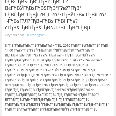
ГђВ·ГђВЅГђВ°ГђВєГђВ° Г?
В«ГђВЎГђВѕГђВЅГђВ°Г?в??ГђВ°
ГђВїГђВ°ГђВјГ?ВЏГ?в??ГђВёГ?В» ГђВїГ?в?
¬ГђВѕГ?Л?ГђВ»ГђВѕ ГђВІ Гђв?
єГђВѕГђВіГђВѕГђВ№Г?ВЃГђВєГђВµ
Опубликовал
Pleschengrad
8 ГђВґГђВµГђВєГђВ°ГђВ±Г?в?¬Г?ВЏ 2010 ГђВіГђВѕГђВґГђВ° ГђВІ
14.00 Г?в?ЎГђВ°Г?ВЃГђВѕГђВІ Г?ВЃГђВѕГ?ВЃГ?в??ГђВѕГ?
ВЏГђВ»ГђВѕГ?ВЃГ?Е? Г?в??ГђВѕГ?в?¬ГђВ¶ГђВµГ?ВЃГ?в??
ГђВІГђВµГђВЅГђВЅГђВѕГђВµ ГђВѕГ?в??ГђВєГ?в?¬Г?в?№Г?в??
ГђВёГђВµ ГђВїГђВ°ГђВјГ?ВЏГ?в??ГђВЅГђВѕГђВіГђВѕ
ГђВ·ГђВЅГђВ°ГђВєГђВ° Г?В«ГђВЎГђВѕГђВЅГђВ°Г?в??ГђВ°
ГђВїГђВ°ГђВјГ?ВЏГ?в??ГђВёГ?В», ГђВїГђВѕГ?ВЃГђВІГ?ВЏГ?в?°Г?в??
ГђВЅГђВЅГђВѕГђВіГђВѕ ГђВІГђВѕГђВёГђВЅГђВ°ГђВј-ГђВёГђВЅГ?
в??ГђВµГ?в?¬ГђВЅГђВ°Г?в? ГђВёГђВѕГђВЅГђВ°ГђВ»ГђВёГ?ВЃГ?в??
ГђВ°ГђВј Гђв?єГђВѕГђВіГђВѕГђВ№Г?в?°ГђВёГђВЅГ?в?№,
ГђВїГђВѕГђВіГђВёГђВ±Г?Л?ГђВёГђВј ГђВїГ?в?¬ГђВё ГђВёГ?
ВЃГђВїГђВѕГђВ»Г?Е?ГђВ·ГђВѕГђВІГђВ°ГђВЅГђВёГђВё
ГђВІГђВѕГђВёГђВЅГ?ВЃГђВєГђВѕГђВіГђВѕ ГђВґГђВѕГђВ»ГђВіГђВ°
ГђВІ ГђВђГ?в??ГђВіГђВ°ГђВЅГђВёГ?ВЃГ?в??ГђВ°ГђВЅГђВµ.