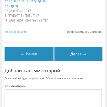
н
р
е
в? ГђВёГђВё (+Г?в??ГђВѕГ?
е
ы
)
в??ГђВѕ)
)
в
а
25 декабря 2013
е
т
В "ГђЕёГђВ»ГђВµГ?в?
с
°ГђВµГђВЅГђВёГ?в? Г?в?№"
я
в
н
о
в
10 декабря 2010
Добавить комментарий
о
м
о
к
н
е
)
← Ранее
Далее →
Добавить комментарий
Ваш e-mail не будет опубликован.
Обязательные поля помечены
*
Комментарий