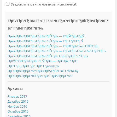
Уведомлять меня о новых записях почтой.
ГђВЎГђВ°ГђВ№Г?в??Г?в?№ Гђв?єГђВѕГђВіГђВѕГђВ№Г?
в?°ГђВёГђВЅГ?в?№
Гђв?єГђВѕГђВіГђВѕГђВ№Г?ВЃГђВє — ГђВЎГђЕѕГђЕЎ
Гђв?єГђВѕГђВіГђВѕГђВ№Г?ВЃГђВє — ГђВ ГђЛ?ГђЕЎ
Гђв?єГђВѕГђВіГђВѕГђВ№Г?ВЃГђВє — ГђВ¤ГђВѕГ?в?¬Г?Ж?ГђВј
Гђв?єГђВѕГђВіГђВѕГђВ№Г?ВЃГђВє — ГђЕёГђВѕГ?в?¬Г?в??ГђВ°ГђВ»
Гђв?єГђВѕГђВіГђВѕГђВ№Г?ВЃГђВє.ГђВёГђВЅГ?в??ГђВѕ
ГђВЎГђВёГђВ»ГђВёГ?в?ЎГђВё — ГђВ Гђв??ГђВ¦
ГђЕ?ГђВµГђВґГђВёГђВ° Logoysk.by
ГђЕёГђВ»ГђВµГ?в?°ГђВµГђВЅГђВёГ?в? Г?в?№.by
ГђЕёГђВ»ГђВµГ?Л?ГђВєГђВё.ГђВЅГђВµГ?в??
Архивы
Январь 2017
Декабрь 2016
Ноябрь 2016
Октябрь 2016
Сентябрь 2016