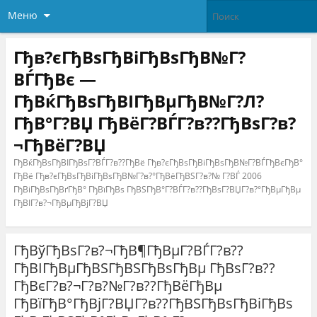
Меню
Гђв?єГђВѕГђВіГђВѕГђВ№Г?
ВЃГђВє —
ГђВќГђВѕГђВІГђВµГђВ№Г?Л?
ГђВ°Г?ВЏ ГђВёГ?ВЃГ?в??ГђВѕГ?в?
¬ГђВёГ?ВЏ
ГђВќГђВѕГђВІГђВѕГ?ВЃГ?в??ГђВё Гђв?єГђВѕГђВіГђВѕГђВ№Г?ВЃГђВєГђВ°
ГђВё Гђв?єГђВѕГђВіГђВѕГђВ№Г?в?°ГђВёГђВЅГ?в?№ Г?ВЃ 2006
ГђВіГђВѕГђВґГђВ° ГђВїГђВѕ ГђВЅГђВ°Г?ВЃГ?в??ГђВѕГ?ВЏГ?в?°ГђВµГђВµ
ГђВІГ?в?¬ГђВµГђВјГ?ВЏ
ГђВўГђВѕГ?в?¬ГђВ¶ГђВµГ?ВЃГ?в??
ГђВІГђВµГђВЅГђВЅГђВѕГђВµ ГђВѕГ?в??
ГђВєГ?в?¬Г?в?№Г?в??ГђВёГђВµ
ГђВїГђВ°ГђВјГ?ВЏГ?в??ГђВЅГђВѕГђВіГђВѕ