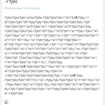
¬ГђВє
Опубликовал
Pleschengrad
ГђВќГђВѕГђВІГ?в?№ГђВ№ ГђВіГђВѕГђВґ Г?Ж?ГђВ¶ГђВµ Г?
ВЃГђВѕГђВІГ?ВЃГђВµГђВј ГђВ±ГђВ»ГђВёГђВ·ГђВєГђВѕ, ГђВ°
ГђВ·ГђВЅГђВ°Г?в?ЎГђВёГ?в??, ГђВЅГђВѕГ?в?ЎГђВЅГђВѕГђВµ
ГђВЅГђВµГђВ±ГђВѕ ГђВІГ?ВЃГђВµ Г?в?ЎГђВ°Г?в?°ГђВµ ГђВ±Г?Ж?
ГђВґГђВµГ?в?? Г?в?¬ГђВ°Г?ВЃГђВєГ?в?¬ГђВ°Г?Л?ГђВёГђВІГђВ°Г?
в??Г?Е?Г?ВЃГ?ВЏ Г?в? ГђВІГђВµГ?в??ГђВ°ГђВјГђВё Г?
ВЃГђВ°ГђВ»Г?ЕЅГ?в??ГђВѕГђВІ, ГђВ° Г?в??ГђВёГ?Л?ГђВёГђВЅГђВ°
ГђВЅГђВ°Г?в?¬Г?Ж?Г?Л?ГђВ°Г?в??Г?Е?Г?ВЃГ?ВЏ Г?в?¬ГђВ°ГђВ·Г?
в?¬Г?в?№ГђВІГђВ°ГђВјГђВё ГђВїГђВµГ?в??ГђВ°Г?в?¬ГђВґ.
ГђВќГђВ° ГђЕёГђВ»ГђВµГ?в?°ГђВµГђВЅГђВёГ?в? ГђВєГђВёГ?в?¦
Г?Ж?ГђВ»ГђВёГ?в? ГђВ°Г?в?¦, ГђВЅГђВµ
ГђВґГђВѕГђВ¶ГђВёГђВґГђВ°Г?ВЏГ?ВЃГ?Е? ГђВЅГђВ°Г?ВЃГ?в??Г?
Ж?ГђВїГђВ»ГђВµГђВЅГђВёГ?ВЏ ГђВїГ?в?
¬ГђВ°ГђВ·ГђВґГђВЅГђВёГђВєГђВѕГђВІ, Г?Ж?ГђВ¶ГђВµ
ГђВІГђВѕГђВІГ?ВЃГ?ЕЅ Г?в?¬ГђВµГђВ·ГђВІГђВёГ?в??Г?ВЃГ?ВЏ Г?в?
¬ГђВµГђВ±Г?ВЏГ?в??ГђВЅГ?ВЏ, ГђВ·ГђВ°ГђВїГ?Ж?Г?ВЃГђВєГђВ°Г?
ВЏ ГђВІ ГђВЅГђВµГђВ±ГђВѕ Г?в??ГђВµГђВ№ГђВµГ?в?¬ГђВІГђВµГ?
в?¬ГђВєГђВё