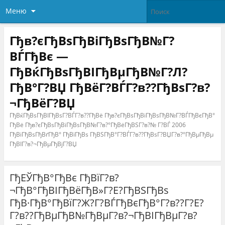
Меню
Гђв?єГђВѕГђВіГђВѕГђВ№Г?
ВЃГђВє —
ГђВќГђВѕГђВІГђВµГђВ№Г?Л?
ГђВ°Г?ВЏ ГђВёГ?ВЃГ?в??ГђВѕГ?в?
¬ГђВёГ?ВЏ
ГђВќГђВѕГђВІГђВѕГ?ВЃГ?в??ГђВё Гђв?єГђВѕГђВіГђВѕГђВ№Г?ВЃГђВєГђВ°
ГђВё Гђв?єГђВѕГђВіГђВѕГђВ№Г?в?°ГђВёГђВЅГ?в?№ Г?ВЃ 2006
ГђВіГђВѕГђВґГђВ° ГђВїГђВѕ ГђВЅГђВ°Г?ВЃГ?в??ГђВѕГ?ВЏГ?в?°ГђВµГђВµ
ГђВІГ?в?¬ГђВµГђВјГ?ВЏ
ГђЕЎГђВ°ГђВє ГђВїГ?в?
¬ГђВ°ГђВІГђВёГђВ»Г?Е?ГђВЅГђВѕ
ГђВ·ГђВ°ГђВїГ?Ж?Г?ВЃГђВєГђВ°Г?в??Г?Е?
Г?в??ГђВµГђВ№ГђВµГ?в?¬ГђВІГђВµГ?в?