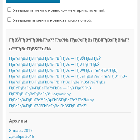
Уведомить меня о новых комментариях по email.
Уведомлять меня о новых записях почтой.
ГђВЎГђВ°ГђВ№Г?в??Г?в?№ Гђв?єГђВѕГђВіГђВѕГђВ№Г?
в?°ГђВёГђВЅГ?в?№
Гђв?єГђВѕГђВіГђВѕГђВ№Г?ВЃГђВє — ГђВЎГђЕѕГђЕЎ
Гђв?єГђВѕГђВіГђВѕГђВ№Г?ВЃГђВє — ГђВ ГђЛ?ГђЕЎ
Гђв?єГђВѕГђВіГђВѕГђВ№Г?ВЃГђВє — ГђВ¤ГђВѕГ?в?¬Г?Ж?ГђВј
Гђв?єГђВѕГђВіГђВѕГђВ№Г?ВЃГђВє — ГђЕёГђВѕГ?в?¬Г?в??ГђВ°ГђВ»
Гђв?єГђВѕГђВіГђВѕГђВ№Г?ВЃГђВє.ГђВёГђВЅГ?в??ГђВѕ
ГђВЎГђВёГђВ»ГђВёГ?в?ЎГђВё — ГђВ Гђв??ГђВ¦
ГђЕ?ГђВµГђВґГђВёГђВ° Logoysk.by
ГђЕёГђВ»ГђВµГ?в?°ГђВµГђВЅГђВёГ?в? Г?в?№.by
ГђЕёГђВ»ГђВµГ?Л?ГђВєГђВё.ГђВЅГђВµГ?в??
Архивы
Январь 2017
Декабрь 2016