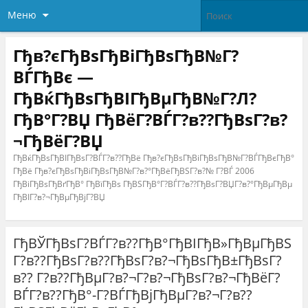
Меню
Гђв?єГђВѕГђВіГђВѕГђВ№Г?
ВЃГђВє —
ГђВќГђВѕГђВІГђВµГђВ№Г?Л?
ГђВ°Г?ВЏ ГђВёГ?ВЃГ?в??ГђВѕГ?в?
¬ГђВёГ?ВЏ
ГђВќГђВѕГђВІГђВѕГ?ВЃГ?в??ГђВё Гђв?єГђВѕГђВіГђВѕГђВ№Г?ВЃГђВєГђВ°
ГђВё Гђв?єГђВѕГђВіГђВѕГђВ№Г?в?°ГђВёГђВЅГ?в?№ Г?ВЃ 2006
ГђВіГђВѕГђВґГђВ° ГђВїГђВѕ ГђВЅГђВ°Г?ВЃГ?в??ГђВѕГ?ВЏГ?в?°ГђВµГђВµ
ГђВІГ?в?¬ГђВµГђВјГ?ВЏ
ГђВЎГђВѕГ?ВЃГ?в??ГђВ°ГђВІГђВ»ГђВµГђВЅ
Г?в??ГђВѕГ?в??ГђВѕГ?в?¬ГђВѕГђВ±ГђВѕГ?
в?? Г?в??ГђВµГ?в?¬Г?в?¬ГђВѕГ?в?¬ГђВёГ?
ВЃГ?в??ГђВ°-Г?ВЃГђВјГђВµГ?в?¬Г?в??