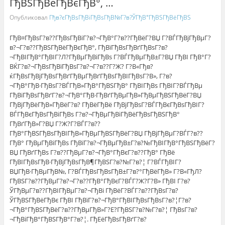
ГђВЅГђВёГђВєГђВ°, …
Опубликовал
Гђв?єГђВѕГђВіГђВѕГђВ№Г?в?ЎГђВ°ГђВЅГђВёГђВЅ
ГђВ¤ГђВѕГ?в??ГђВѕГђВіГ?в?¬ГђВ°Г?в??ГђВёГ?ВЏ Г?ВЃГђВјГђВµГ?
в?¬Г?в??ГђВЅГђВёГђВєГђВ°, ГђВїГђВѕГђВґГђВѕГ?в?
¬ГђВІГђВ°ГђВІГ?Л?ГђВµГђВіГђВѕ Г?ВЃГђВµГђВ±Г?ВЏ ГђВІ ГђВ°Г?
ВЌГ?в?¬ГђВѕГђВїГђВѕГ?в?¬Г?в??Г?Ж? Г?В«Гђв?
ќГђВѕГђВјГђВѕГђВґГђВµГђВґГђВѕГђВІГђВѕГ?В», Г?в?
¬ГђВ°ГђВ·ГђВѕГ?ВЃГђВ»ГђВ°ГђВЅГђВ° ГђВІГђВѕ ГђВІГ?ВЃГђВµ
ГђВїГђВѕГђВґГ?в?¬ГђВ°ГђВ·ГђВґГђВµГђВ»ГђВµГђВЅГђВёГ?ВЏ
ГђВјГђВёГђВ»ГђВёГ?в? ГђВёГђВё ГђВјГђВѕГ?ВЃГђВєГђВѕГђВІГ?
ВЃГђВєГђВѕГђВіГђВѕ Г?в?¬ГђВµГђВіГђВёГђВѕГђВЅГђВ°
ГђВґГђВ»Г?ВЏ Г?Ж?Г?ВЃГ?в??
ГђВ°ГђВЅГђВѕГђВІГђВ»ГђВµГђВЅГђВёГ?ВЏ ГђВјГђВµГ?ВЃГ?в??
ГђВ° ГђВµГђВіГђВѕ ГђВїГ?в?¬ГђВµГђВ±Г?в?№ГђВІГђВ°ГђВЅГђВёГ?
ВЏ ГђВґГђВѕ Г?в??ГђВµГ?в?¬ГђВ°ГђВєГ?в??ГђВ° ГђВё
ГђВІГђВѕГђВ·ГђВјГђВѕГђВ¶ГђВЅГ?в?№Г?в?¦ Г?ВЃГђВІГ?
ВЏГђВ·ГђВµГђВ№, Г?ВЃГђВѕГђВѕГђВ±Г?в?°ГђВёГђВ» Г?В«ГђЛ?
ГђВЅГ?в??ГђВµГ?в?¬Г?в??ГђВ°ГђВєГ?ВЃГ?Ж?Г?В» ГђВІ Г?в?
ЎГђВµГ?в??ГђВІГђВµГ?в?¬ГђВі ГђВёГ?ВЃГ?в??ГђВѕГ?в?
ЎГђВЅГђВёГђВє ГђВІ ГђВїГ?в?¬ГђВ°ГђВІГђВѕГђВѕГ?в?¦Г?в?
¬ГђВ°ГђВЅГђВёГ?в??ГђВµГђВ»Г?Е?ГђВЅГ?в?№Г?в?¦ ГђВѕГ?в?
¬ГђВіГђВ°ГђВЅГђВ°Г?в?¦. ГђЕёГђВѕГђВґГ?в?