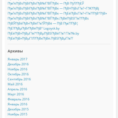
Гђв?єГђВѕГђВіГђВѕГђВ№Г?ВЃГђВє — ГђВ ГђЛ?ГђЕЎ
Гђв?єГђВѕГђВіГђВѕГђВ№Г?ВЃГђВє — ГђВ¤ГђВѕГ?в?¬Г?Ж?ГђВј
Гђв?єГђВѕГђВіГђВѕГђВ№Г?ВЃГђВє — ГђЕёГђВѕГ?в?¬Г?в??ГђВ°ГђВ»
Гђв?єГђВѕГђВіГђВѕГђВ№Г?ВЃГђВє.ГђВёГђВЅГ?в??ГђВѕ
ГђВЎГђВёГђВ»ГђВёГ?в?ЎГђВё — ГђВ Гђв??ГђВ¦
ГђЕ?ГђВµГђВґГђВёГђВ° Logoysk.by
ГђЕёГђВ»ГђВµГ?в?°ГђВµГђВЅГђВёГ?в? Г?в?№.by
ГђЕёГђВ»ГђВµГ?Л?ГђВєГђВё.ГђВЅГђВµГ?в??
Архивы
Январь 2017
Декабрь 2016
Ноябрь 2016
Октябрь 2016
Сентябрь 2016
Май 2016
Апрель 2016
Март 2016
Февраль 2016
Январь 2016
Декабрь 2015
Ноябрь 2015