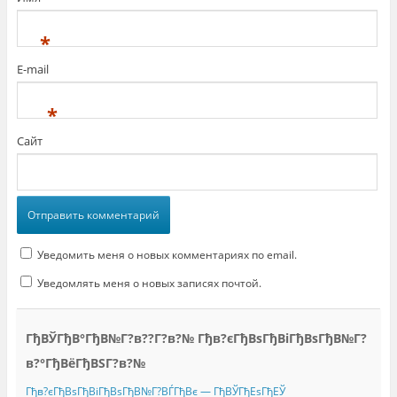
*
E-mail
*
Сайт
Уведомить меня о новых комментариях по email.
Уведомлять меня о новых записях почтой.
ГђВЎГђВ°ГђВ№Г?в??Г?в?№ Гђв?єГђВѕГђВіГђВѕГђВ№Г?
в?°ГђВёГђВЅГ?в?№
Гђв?єГђВѕГђВіГђВѕГђВ№Г?ВЃГђВє — ГђВЎГђЕѕГђЕЎ