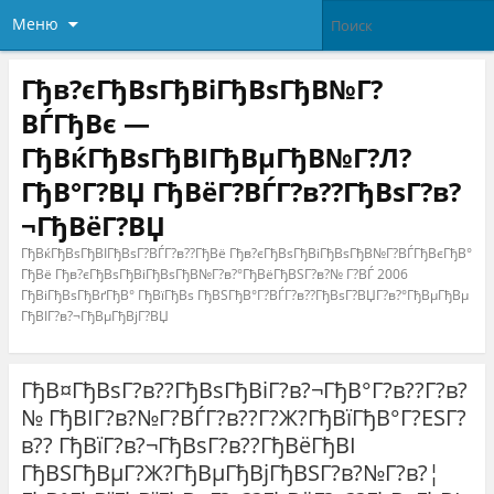
Меню
Гђв?єГђВѕГђВіГђВѕГђВ№Г?
ВЃГђВє —
ГђВќГђВѕГђВІГђВµГђВ№Г?Л?
ГђВ°Г?ВЏ ГђВёГ?ВЃГ?в??ГђВѕГ?в?
¬ГђВёГ?ВЏ
ГђВќГђВѕГђВІГђВѕГ?ВЃГ?в??ГђВё Гђв?єГђВѕГђВіГђВѕГђВ№Г?ВЃГђВєГђВ°
ГђВё Гђв?єГђВѕГђВіГђВѕГђВ№Г?в?°ГђВёГђВЅГ?в?№ Г?ВЃ 2006
ГђВіГђВѕГђВґГђВ° ГђВїГђВѕ ГђВЅГђВ°Г?ВЃГ?в??ГђВѕГ?ВЏГ?в?°ГђВµГђВµ
ГђВІГ?в?¬ГђВµГђВјГ?ВЏ
ГђВ¤ГђВѕГ?в??ГђВѕГђВіГ?в?¬ГђВ°Г?в??Г?в?
№ ГђВІГ?в?№Г?ВЃГ?в??Г?Ж?ГђВїГђВ°Г?ЕЅГ?
в?? ГђВїГ?в?¬ГђВѕГ?в??ГђВёГђВІ
ГђВЅГђВµГ?Ж?ГђВµГђВјГђВЅГ?в?№Г?в?¦