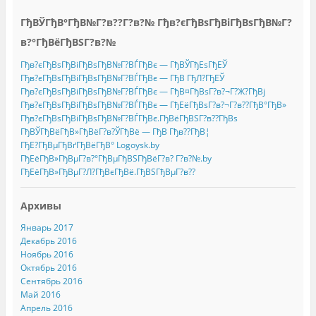
ГђВЎГђВ°ГђВ№Г?в??Г?в?№ Гђв?єГђВѕГђВіГђВѕГђВ№Г?
в?°ГђВёГђВЅГ?в?№
Гђв?єГђВѕГђВіГђВѕГђВ№Г?ВЃГђВє — ГђВЎГђЕѕГђЕЎ
Гђв?єГђВѕГђВіГђВѕГђВ№Г?ВЃГђВє — ГђВ ГђЛ?ГђЕЎ
Гђв?єГђВѕГђВіГђВѕГђВ№Г?ВЃГђВє — ГђВ¤ГђВѕГ?в?¬Г?Ж?ГђВј
Гђв?єГђВѕГђВіГђВѕГђВ№Г?ВЃГђВє — ГђЕёГђВѕГ?в?¬Г?в??ГђВ°ГђВ»
Гђв?єГђВѕГђВіГђВѕГђВ№Г?ВЃГђВє.ГђВёГђВЅГ?в??ГђВѕ
ГђВЎГђВёГђВ»ГђВёГ?в?ЎГђВё — ГђВ Гђв??ГђВ¦
ГђЕ?ГђВµГђВґГђВёГђВ° Logoysk.by
ГђЕёГђВ»ГђВµГ?в?°ГђВµГђВЅГђВёГ?в? Г?в?№.by
ГђЕёГђВ»ГђВµГ?Л?ГђВєГђВё.ГђВЅГђВµГ?в??
Архивы
Январь 2017
Декабрь 2016
Ноябрь 2016
Октябрь 2016
Сентябрь 2016
Май 2016
Апрель 2016