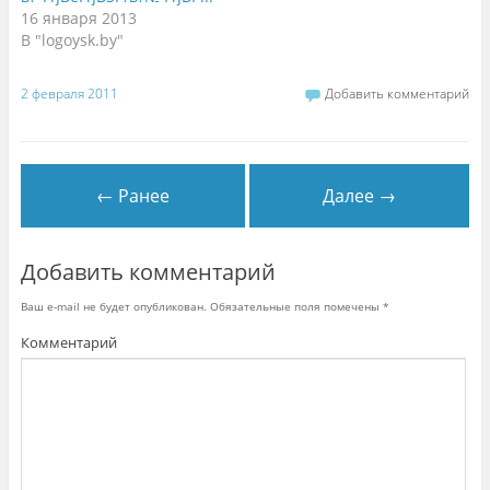
к
к
н
н
р
е
16 января 2013
е
ы
)
В "logoysk.by"
)
в
а
е
т
с
2 февраля 2011
Добавить комментарий
я
в
н
о
в
о
м
← Ранее
Далее →
о
к
н
е
)
Добавить комментарий
Ваш e-mail не будет опубликован.
Обязательные поля помечены
*
Комментарий