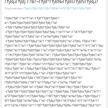
ГђВµГђВј Г?в?¬ГђВ°ГђВ№ГђВѕГђВЅГђВµ?
Опубликовал
Гђв?єГђВѕГђВіГђВѕГђВ№Г?в?ЎГђВ°ГђВЅГђВёГђВЅ
ГђВќГђВ° Г?в??Г?в?¬ГђВ°ГђВґГђВёГ?
в? ГђВёГђВѕГђВЅГђВЅГђВѕГђВј Г?в?
¬ГђВ°ГђВ№ГђВѕГђВЅГђВЅГђВѕГђВј ГђВїГ?в?
¬ГђВ°ГђВ·ГђВґГђВЅГђВёГђВєГђВµ Г?в??Г?в?¬Г?Ж?ГђВґГђВ°,
ГђВєГђВѕГ?в??ГђВѕГ?в?¬Г?в?№ГђВ№ ГђВїГ?в?
¬ГђВѕГђВ№ГђВґГђВµГ?в?? Г?ВЃГђВєГђВѕГ?в?¬ГђВѕ, ГђВ±Г?Ж?
ГђВґГ?Ж?Г?в?? ГђВїГђВѕГђВґГђВІГђВѕГђВґГђВёГ?в??Г?Е?Г?ВЃГ?ВЏ
ГђВёГ?в??ГђВѕГђВіГђВё Г?в?¬ГђВ°ГђВ±ГђВѕГ?в??Г?в?№ Г?в??Г?в?
¬Г?Ж?ГђВґГђВѕГђВІГ?в?№Г?в?¦ ГђВєГђВѕГђВ»ГђВ»ГђВµГђВєГ?в??
ГђВёГђВІГђВѕГђВІ Гђв?єГђВѕГђВіГђВѕГђВ№Г?в?°ГђВёГђВЅГ?в?№
ГђВ·ГђВ° ГђВїГ?в?¬ГђВѕГ?Л?ГђВ»Г?в?№Г?в?¦ ГђВіГђВѕГђВґ.
ГђЕѕГђВїГ?в?¬ГђВµГђВґГђВµГђВ»Г?ВЏГ?в??Г?Е?Г?ВЃГ?ВЏ ГђВ»Г?
Ж?Г?в?ЎГ?Л?ГђВёГђВµ Г?в?¬ГђВ°ГђВ±ГђВѕГ?в??
ГђВЅГђВёГђВєГђВё Г?ВЃГђВѕГ?в? ГђВёГђВ°ГђВ»Г?Е?
ГђВЅГђВѕГђВ№ Г?ВЃГ?в??ГђВµГ?в?¬Г?в?№, ГђВїГ?в?
¬ГђВµГђВґГђВїГ?в?¬ГђВёГ?ВЏГ?в??ГђВёГ?ВЏ ГђВё ГђВѕГ?в?
¬ГђВіГђВ°ГђВЅГђВёГђВ·ГђВ°Г?в? ГђВёГђВё, ГђВїГђВѕГђВ»Г?Ж?Г?
в?ЎГђВёГђВІГ?Л?ГђВёГђВµ Г?ВЃГђВ°ГђВјГ?в?№ГђВµ ГђВІГђВµГ?
ВЃГђВѕГђВјГ?в?№ГђВµ Г?в?¬ГђВµГђВ·Г?Ж?ГђВ»Г?Е?Г?в??ГђВ°Г?
в??Г?в?№ ГђВѕГ?в?? Г?ВЃГђВІГђВѕГђВµГђВ№ ГђВґГђВµГ?ВЏГ?в??