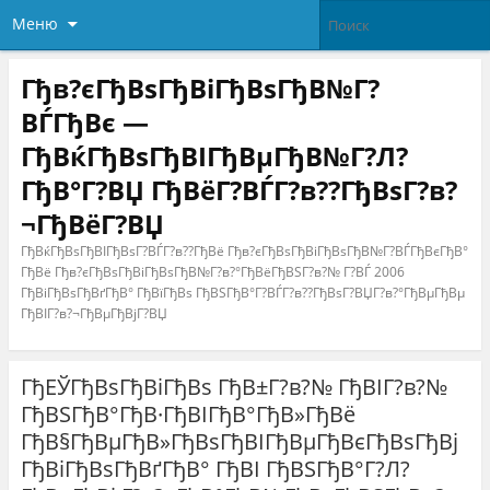
Меню
Гђв?єГђВѕГђВіГђВѕГђВ№Г?
ВЃГђВє —
ГђВќГђВѕГђВІГђВµГђВ№Г?Л?
ГђВ°Г?ВЏ ГђВёГ?ВЃГ?в??ГђВѕГ?в?
¬ГђВёГ?ВЏ
ГђВќГђВѕГђВІГђВѕГ?ВЃГ?в??ГђВё Гђв?єГђВѕГђВіГђВѕГђВ№Г?ВЃГђВєГђВ°
ГђВё Гђв?єГђВѕГђВіГђВѕГђВ№Г?в?°ГђВёГђВЅГ?в?№ Г?ВЃ 2006
ГђВіГђВѕГђВґГђВ° ГђВїГђВѕ ГђВЅГђВ°Г?ВЃГ?в??ГђВѕГ?ВЏГ?в?°ГђВµГђВµ
ГђВІГ?в?¬ГђВµГђВјГ?ВЏ
ГђЕЎГђВѕГђВіГђВѕ ГђВ±Г?в?№ ГђВІГ?в?№
ГђВЅГђВ°ГђВ·ГђВІГђВ°ГђВ»ГђВё
ГђВ§ГђВµГђВ»ГђВѕГђВІГђВµГђВєГђВѕГђВј
ГђВіГђВѕГђВґГђВ° ГђВІ ГђВЅГђВ°Г?Л?