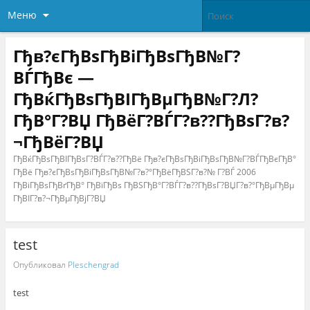
Меню
Гђв?єГђВѕГђВіГђВѕГђВ№Г?
ВЃГђВє —
ГђВќГђВѕГђВІГђВµГђВ№Г?Л?
ГђВ°Г?ВЏ ГђВёГ?ВЃГ?в??ГђВѕГ?в?
¬ГђВёГ?ВЏ
ГђВќГђВѕГђВІГђВѕГ?ВЃГ?в??ГђВё Гђв?єГђВѕГђВіГђВѕГђВ№Г?ВЃГђВєГђВ°
ГђВё Гђв?єГђВѕГђВіГђВѕГђВ№Г?в?°ГђВёГђВЅГ?в?№ Г?ВЃ 2006
ГђВіГђВѕГђВґГђВ° ГђВїГђВѕ ГђВЅГђВ°Г?ВЃГ?в??ГђВѕГ?ВЏГ?в?°ГђВµГђВµ
ГђВІГ?в?¬ГђВµГђВјГ?ВЏ
test
Опубликовал
Pleschengrad
test