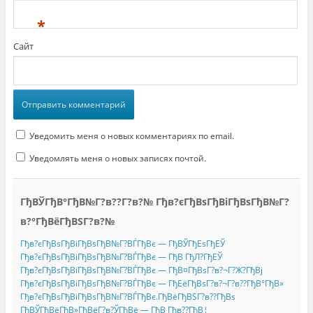
*
Сайт
Уведомить меня о новых комментариях по email.
Уведомлять меня о новых записях почтой.
ГђВЎГђВ°ГђВ№Г?в??Г?в?№ Гђв?єГђВѕГђВіГђВѕГђВ№Г?
в?°ГђВёГђВЅГ?в?№
Гђв?єГђВѕГђВіГђВѕГђВ№Г?ВЃГђВє — ГђВЎГђЕѕГђЕЎ
Гђв?єГђВѕГђВіГђВѕГђВ№Г?ВЃГђВє — ГђВ ГђЛ?ГђЕЎ
Гђв?єГђВѕГђВіГђВѕГђВ№Г?ВЃГђВє — ГђВ¤ГђВѕГ?в?¬Г?Ж?ГђВј
Гђв?єГђВѕГђВіГђВѕГђВ№Г?ВЃГђВє — ГђЕёГђВѕГ?в?¬Г?в??ГђВ°ГђВ»
Гђв?єГђВѕГђВіГђВѕГђВ№Г?ВЃГђВє.ГђВёГђВЅГ?в??ГђВѕ
ГђВЎГђВёГђВ»ГђВёГ?в?ЎГђВё — ГђВ Гђв??ГђВ¦