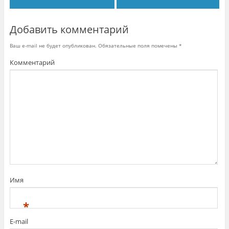
т
с
я
в
н
Добавить комментарий
о
в
о
Ваш e-mail не будет опубликован.
Обязательные поля помечены
*
м
о
Комментарий
к
н
е
)
Имя
*
E-mail