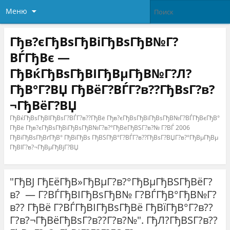
Меню
Гђв?єГђВѕГђВіГђВѕГђВ№Г?
ВЃГђВє —
ГђВќГђВѕГђВІГђВµГђВ№Г?Л?
ГђВ°Г?ВЏ ГђВёГ?ВЃГ?в??ГђВѕГ?в?
¬ГђВёГ?ВЏ
ГђВќГђВѕГђВІГђВѕГ?ВЃГ?в??ГђВё Гђв?єГђВѕГђВіГђВѕГђВ№Г?ВЃГђВєГђВ°
ГђВё Гђв?єГђВѕГђВіГђВѕГђВ№Г?в?°ГђВёГђВЅГ?в?№ Г?ВЃ 2006
ГђВіГђВѕГђВґГђВ° ГђВїГђВѕ ГђВЅГђВ°Г?ВЃГ?в??ГђВѕГ?ВЏГ?в?°ГђВµГђВµ
ГђВІГ?в?¬ГђВµГђВјГ?ВЏ
"ГђВЈ ГђЕёГђВ»ГђВµГ?в?°ГђВµГђВЅГђВёГ?
в? — Г?ВЃГђВІГђВѕГђВ№ Г?ВЃГђВ°ГђВ№Г?
в?? ГђВё Г?ВЃГђВІГђВѕГђВё ГђВїГђВ°Г?в??
Г?в?¬ГђВёГђВѕГ?в??Г?в?№". ГђЛ?ГђВЅГ?в??