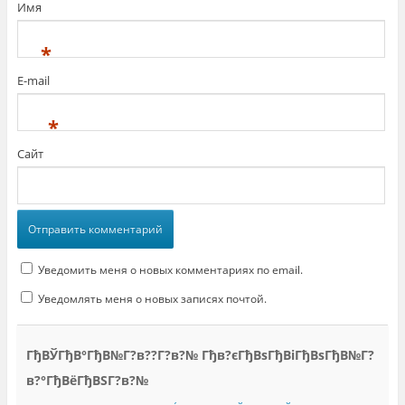
Имя
*
E-mail
*
Сайт
Уведомить меня о новых комментариях по email.
Уведомлять меня о новых записях почтой.
ГђВЎГђВ°ГђВ№Г?в??Г?в?№ Гђв?єГђВѕГђВіГђВѕГђВ№Г?
в?°ГђВёГђВЅГ?в?№