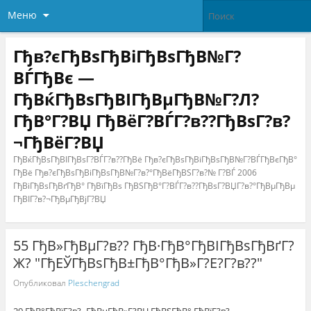
Меню
Гђв?єГђВѕГђВіГђВѕГђВ№Г?
ВЃГђВє —
ГђВќГђВѕГђВІГђВµГђВ№Г?Л?
ГђВ°Г?ВЏ ГђВёГ?ВЃГ?в??ГђВѕГ?в?
¬ГђВёГ?ВЏ
ГђВќГђВѕГђВІГђВѕГ?ВЃГ?в??ГђВё Гђв?єГђВѕГђВіГђВѕГђВ№Г?ВЃГђВєГђВ°
ГђВё Гђв?єГђВѕГђВіГђВѕГђВ№Г?в?°ГђВёГђВЅГ?в?№ Г?ВЃ 2006
ГђВіГђВѕГђВґГђВ° ГђВїГђВѕ ГђВЅГђВ°Г?ВЃГ?в??ГђВѕГ?ВЏГ?в?°ГђВµГђВµ
ГђВІГ?в?¬ГђВµГђВјГ?ВЏ
55 ГђВ»ГђВµГ?в?? ГђВ·ГђВ°ГђВІГђВѕГђВґГ?
Ж? "ГђЕЎГђВѕГђВ±ГђВ°ГђВ»Г?Е?Г?в??"
Опубликовал
Pleschengrad