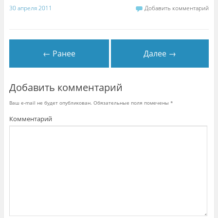
к
н
30 апреля 2011
Добавить комментарий
е
)
← Ранее
Далее →
Добавить комментарий
Ваш e-mail не будет опубликован.
Обязательные поля помечены
*
Комментарий