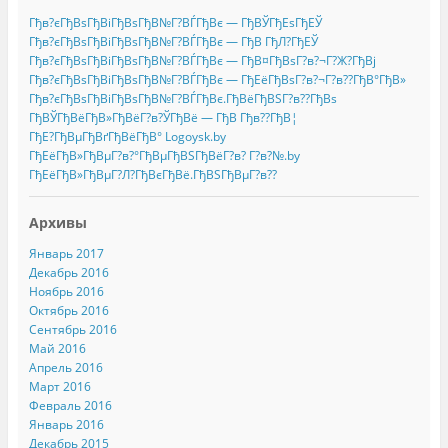
Гђв?єГђВѕГђВіГђВѕГђВ№Г?ВЃГђВє — ГђВЎГђЕѕГђЕЎ
Гђв?єГђВѕГђВіГђВѕГђВ№Г?ВЃГђВє — ГђВ ГђЛ?ГђЕЎ
Гђв?єГђВѕГђВіГђВѕГђВ№Г?ВЃГђВє — ГђВ¤ГђВѕГ?в?¬Г?Ж?ГђВј
Гђв?єГђВѕГђВіГђВѕГђВ№Г?ВЃГђВє — ГђЕёГђВѕГ?в?¬Г?в??ГђВ°ГђВ»
Гђв?єГђВѕГђВіГђВѕГђВ№Г?ВЃГђВє.ГђВёГђВЅГ?в??ГђВѕ
ГђВЎГђВёГђВ»ГђВёГ?в?ЎГђВё — ГђВ Гђв??ГђВ¦
ГђЕ?ГђВµГђВґГђВёГђВ° Logoysk.by
ГђЕёГђВ»ГђВµГ?в?°ГђВµГђВЅГђВёГ?в? Г?в?№.by
ГђЕёГђВ»ГђВµГ?Л?ГђВєГђВё.ГђВЅГђВµГ?в??
Архивы
Январь 2017
Декабрь 2016
Ноябрь 2016
Октябрь 2016
Сентябрь 2016
Май 2016
Апрель 2016
Март 2016
Февраль 2016
Январь 2016
Декабрь 2015