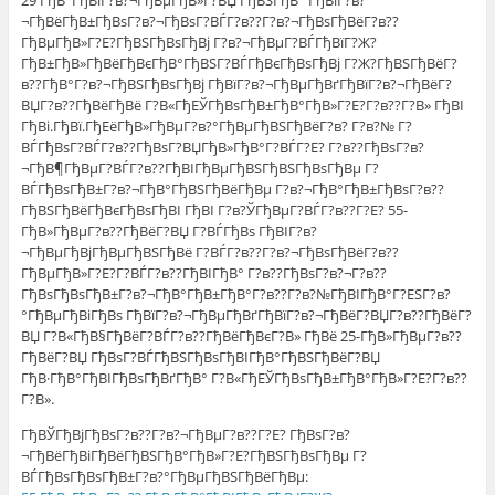
29 ГђВ°ГђВїГ?в?¬ГђВµГђВ»Г?ВЏ ГђВЅГђВ° ГђВїГ?в?
¬ГђВёГђВ±ГђВѕГ?в?¬ГђВѕГ?ВЃГ?в??Г?в?¬ГђВѕГђВёГ?в??
ГђВµГђВ»Г?Е?ГђВЅГђВѕГђВј Г?в?¬ГђВµГ?ВЃГђВїГ?Ж?
ГђВ±ГђВ»ГђВёГђВєГђВ°ГђВЅГ?ВЃГђВєГђВѕГђВј Г?Ж?ГђВЅГђВёГ?
в??ГђВ°Г?в?¬ГђВЅГђВѕГђВј ГђВїГ?в?¬ГђВµГђВґГђВїГ?в?¬ГђВёГ?
ВЏГ?в??ГђВёГђВё Г?В«ГђЕЎГђВѕГђВ±ГђВ°ГђВ»Г?Е?Г?в??Г?В» ГђВІ
ГђВі.ГђВї.ГђЕёГђВ»ГђВµГ?в?°ГђВµГђВЅГђВёГ?в? Г?в?№ Г?
ВЃГђВѕГ?ВЃГ?в??ГђВѕГ?ВЏГђВ»ГђВ°Г?ВЃГ?Е? Г?в??ГђВѕГ?в?
¬ГђВ¶ГђВµГ?ВЃГ?в??ГђВІГђВµГђВЅГђВЅГђВѕГђВµ Г?
ВЃГђВѕГђВ±Г?в?¬ГђВ°ГђВЅГђВёГђВµ Г?в?¬ГђВ°ГђВ±ГђВѕГ?в??
ГђВЅГђВёГђВєГђВѕГђВІ ГђВІ Г?в?ЎГђВµГ?ВЃГ?в??Г?Е? 55-
ГђВ»ГђВµГ?в??ГђВёГ?ВЏ Г?ВЃГђВѕ ГђВІГ?в?
¬ГђВµГђВјГђВµГђВЅГђВё Г?ВЃГ?в??Г?в?¬ГђВѕГђВёГ?в??
ГђВµГђВ»Г?Е?Г?ВЃГ?в??ГђВІГђВ° Г?в??ГђВѕГ?в?¬Г?в??
ГђВѕГђВѕГђВ±Г?в?¬ГђВ°ГђВ±ГђВ°Г?в??Г?в?№ГђВІГђВ°Г?ЕЅГ?в?
°ГђВµГђВіГђВѕ ГђВїГ?в?¬ГђВµГђВґГђВїГ?в?¬ГђВёГ?ВЏГ?в??ГђВёГ?
ВЏ Г?В«ГђВ§ГђВёГ?ВЃГ?в??ГђВёГђВєГ?В» ГђВё 25-ГђВ»ГђВµГ?в??
ГђВёГ?ВЏ ГђВѕГ?ВЃГђВЅГђВѕГђВІГђВ°ГђВЅГђВёГ?ВЏ
ГђВ·ГђВ°ГђВІГђВѕГђВґГђВ° Г?В«ГђЕЎГђВѕГђВ±ГђВ°ГђВ»Г?Е?Г?в??
Г?В».
ГђВЎГђВјГђВѕГ?в??Г?в?¬ГђВµГ?в??Г?Е? ГђВѕГ?в?
¬ГђВёГђВіГђВёГђВЅГђВ°ГђВ»Г?Е?ГђВЅГђВѕГђВµ Г?
ВЃГђВѕГђВѕГђВ±Г?в?°ГђВµГђВЅГђВёГђВµ: