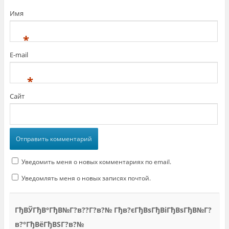
Имя
*
E-mail
*
Сайт
Уведомить меня о новых комментариях по email.
Уведомлять меня о новых записях почтой.
ГђВЎГђВ°ГђВ№Г?в??Г?в?№ Гђв?єГђВѕГђВіГђВѕГђВ№Г?
в?°ГђВёГђВЅГ?в?№