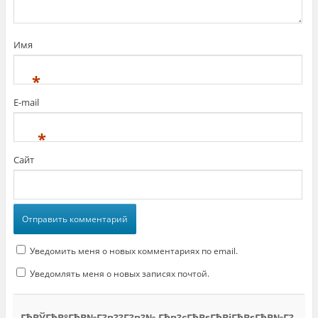
Имя
*
E-mail
*
Сайт
Уведомить меня о новых комментариях по email.
Уведомлять меня о новых записях почтой.
ГђВЎГђВ°ГђВ№Г?в??Г?в?№ Гђв?єГђВѕГђВіГђВѕГђВ№Г?