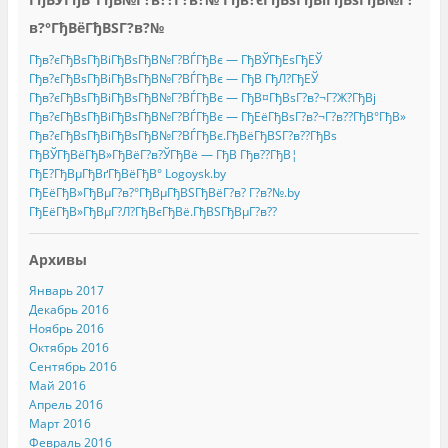
в?°ГђВёГђВЅГ?в?№
Гђв?єГђВѕГђВіГђВѕГђВ№Г?ВЃГђВє — ГђВЎГђЕѕГђЕЎ
Гђв?єГђВѕГђВіГђВѕГђВ№Г?ВЃГђВє — ГђВ ГђЛ?ГђЕЎ
Гђв?єГђВѕГђВіГђВѕГђВ№Г?ВЃГђВє — ГђВ¤ГђВѕГ?в?¬Г?Ж?ГђВј
Гђв?єГђВѕГђВіГђВѕГђВ№Г?ВЃГђВє — ГђЕёГђВѕГ?в?¬Г?в??ГђВ°ГђВ»
Гђв?єГђВѕГђВіГђВѕГђВ№Г?ВЃГђВє.ГђВёГђВЅГ?в??ГђВѕ
ГђВЎГђВёГђВ»ГђВёГ?в?ЎГђВё — ГђВ Гђв??ГђВ¦
ГђЕ?ГђВµГђВґГђВёГђВ° Logoysk.by
ГђЕёГђВ»ГђВµГ?в?°ГђВµГђВЅГђВёГ?в? Г?в?№.by
ГђЕёГђВ»ГђВµГ?Л?ГђВєГђВё.ГђВЅГђВµГ?в??
Архивы
Январь 2017
Декабрь 2016
Ноябрь 2016
Октябрь 2016
Сентябрь 2016
Май 2016
Апрель 2016
Март 2016
Февраль 2016