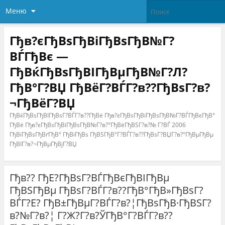
Меню
Гђв?єГђВѕГђВіГђВѕГђВ№Г?
ВЃГђВє —
ГђВќГђВѕГђВІГђВµГђВ№Г?Л?
ГђВ°Г?ВЏ ГђВёГ?ВЃГ?в??ГђВѕГ?в?
¬ГђВёГ?ВЏ
ГђВќГђВѕГђВІГђВѕГ?ВЃГ?в??ГђВё Гђв?єГђВѕГђВіГђВѕГђВ№Г?ВЃГђВєГђВ°
ГђВё Гђв?єГђВѕГђВіГђВѕГђВ№Г?в?°ГђВёГђВЅГ?в?№ Г?ВЃ 2006
ГђВіГђВѕГђВґГђВ° ГђВїГђВѕ ГђВЅГђВ°Г?ВЃГ?в??ГђВѕГ?ВЏГ?в?°ГђВµГђВµ
ГђВІГ?в?¬ГђВµГђВјГ?ВЏ
Гђв?? ГђЕ?ГђВѕГ?ВЃГђВєГђВІГђВµ
ГђВЅГђВµ ГђВѕГ?ВЃГ?в??ГђВ°ГђВ»ГђВѕГ?
ВЃГ?Е? ГђВ±ГђВµГ?ВЃГ?в?¦ГђВѕГђВ·ГђВЅГ?
в?№Г?в?¦ Г?Ж?Г?в?ЎГђВ°Г?ВЃГ?в??