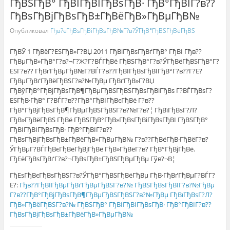
ГђВЅГђВ° ГђВІГђВІГђВѕГђВ· ГђВ°ГђВІГ?в??
ГђВѕГђВјГђВѕГђВ±ГђВёГђВ»ГђВµГђВ№
Опубликовал
Гђв?єГђВѕГђВіГђВѕГђВ№Г?в?ЎГђВ°ГђВЅГђВёГђВЅ
ГђВЎ 1 ГђВёГ?ЕЅГђВ»Г?ВЏ 2011 ГђВіГђВѕГђВґГђВ° ГђВІ Гђв??
ГђВµГђВ»ГђВ°Г?в?¬Г?Ж?Г?ВЃГђВё ГђВЅГђВ°Г?в?ЎГђВёГђВЅГђВ°Г?
ЕЅГ?в?? ГђВґГђВµГђВ№Г?ВЃГ?в??ГђВІГђВѕГђВІГђВ°Г?в??Г?Е?
ГђВµГђВґГђВёГђВЅГ?в?№ГђВµ ГђВґГђВ»Г?ВЏ
ГђВўГђВ°ГђВјГђВѕГђВ¶ГђВµГђВЅГђВЅГђВѕГђВіГђВѕ Г?ВЃГђВѕГ?
ЕЅГђВ·ГђВ° Г?ВЃГ?в??ГђВ°ГђВІГђВєГђВё Г?в??
ГђВ°ГђВјГђВѕГђВ¶ГђВµГђВЅГђВЅГ?в?№Г?в?¦ ГђВїГђВѕГ?Л?
ГђВ»ГђВёГђВЅ ГђВё ГђВЅГђВ°ГђВ»ГђВѕГђВіГђВѕГђВІ ГђВЅГђВ°
ГђВІГђВІГђВѕГђВ· ГђВ°ГђВІГ?в??
ГђВѕГђВјГђВѕГђВ±ГђВёГђВ»ГђВµГђВ№ Г?в??ГђВёГђВ·ГђВёГ?в?
ЎГђВµГ?ВЃГђВєГђВёГђВјГђВё ГђВ»ГђВёГ?в? ГђВ°ГђВјГђВё.
ГђЕёГђВѕГђВґГ?в?¬ГђВѕГђВ±ГђВЅГђВµГђВµ Гўв?¬В¦
ГђЕѕГђВєГђВѕГђВЅГ?в?ЎГђВ°ГђВЅГђВёГђВµ ГђВ·ГђВґГђВµГ?ВЃГ?
Е?:
Гђв??ГђВІГђВµГђВґГђВµГђВЅГ?в?№ ГђВЅГђВѕГђВІГ?в?№ГђВµ
Г?в??ГђВ°ГђВјГђВѕГђВ¶ГђВµГђВЅГђВЅГ?в?№ГђВµ ГђВїГђВѕГ?Л?
ГђВ»ГђВёГђВЅГ?в?№ ГђВЅГђВ° ГђВІГђВІГђВѕГђВ· ГђВ°ГђВІГ?в??
ГђВѕГђВјГђВѕГђВ±ГђВёГђВ»ГђВµГђВ№