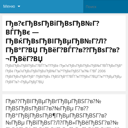
Меню
Гђв?єГђВѕГђВіГђВѕГђВ№Г?
ВЃГђВє —
ГђВќГђВѕГђВІГђВµГђВ№Г?Л?
ГђВ°Г?ВЏ ГђВёГ?ВЃГ?в??ГђВѕГ?в?
¬ГђВёГ?ВЏ
ГђВќГђВѕГђВІГђВѕГ?ВЃГ?в??ГђВё Гђв?єГђВѕГђВіГђВѕГђВ№Г?ВЃГђВєГђВ°
ГђВё Гђв?єГђВѕГђВіГђВѕГђВ№Г?в?°ГђВёГђВЅГ?в?№ Г?ВЃ 2006
ГђВіГђВѕГђВґГђВ° ГђВїГђВѕ ГђВЅГђВ°Г?ВЃГ?в??ГђВѕГ?ВЏГ?в?°ГђВµГђВµ
ГђВІГ?в?¬ГђВµГђВјГ?ВЏ
Гђв??ГђВІГђВµГђВґГђВµГђВЅГ?в?№
ГђВЅГђВѕГђВІГ?в?№ГђВµ Г?в??
ГђВ°ГђВјГђВѕГђВ¶ГђВµГђВЅГђВЅГ?в?
№ГђВµ ГђВїГђВѕГ?Л?ГђВ»ГђВёГђВЅГ?в?№