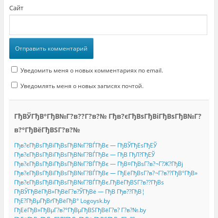
Сайт
Уведомить меня о новых комментариях по email.
Уведомлять меня о новых записях почтой.
ГђВЎГђВ°ГђВ№Г?в??Г?в?№ Гђв?єГђВѕГђВіГђВѕГђВ№Г?
в?°ГђВёГђВЅГ?в?№
Гђв?єГђВѕГђВіГђВѕГђВ№Г?ВЃГђВє — ГђВЎГђЕѕГђЕЎ
Гђв?єГђВѕГђВіГђВѕГђВ№Г?ВЃГђВє — ГђВ ГђЛ?ГђЕЎ
Гђв?єГђВѕГђВіГђВѕГђВ№Г?ВЃГђВє — ГђВ¤ГђВѕГ?в?¬Г?Ж?ГђВј
Гђв?єГђВѕГђВіГђВѕГђВ№Г?ВЃГђВє — ГђЕёГђВѕГ?в?¬Г?в??ГђВ°ГђВ»
Гђв?єГђВѕГђВіГђВѕГђВ№Г?ВЃГђВє.ГђВёГђВЅГ?в??ГђВѕ
ГђВЎГђВёГђВ»ГђВёГ?в?ЎГђВё — ГђВ Гђв??ГђВ¦
ГђЕ?ГђВµГђВґГђВёГђВ° Logoysk.by
ГђЕёГђВ»ГђВµГ?в?°ГђВµГђВЅГђВёГ?в? Г?в?№.by