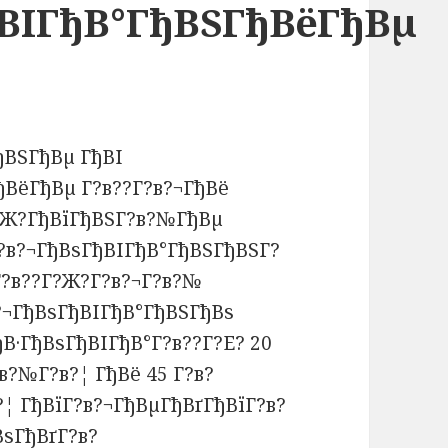
ђВІГђВ°ГђВЅГђВёГђВµ
ђВЅГђВµ ГђВІ
ВёГђВµ Г?в??Г?в?¬ГђВё
Г?Ж?ГђВїГђВЅГ?в?№ГђВµ
?в?¬ГђВѕГђВІГђВ°ГђВЅГђВЅГ?
Г?в??Г?Ж?Г?в?¬Г?в?№
?¬ГђВѕГђВІГђВ°ГђВЅГђВѕ
В·ГђВѕГђВІГђВ°Г?в??Г?Е? 20
в?№Г?в?¦ ГђВё 45 Г?в?
 ГђВїГ?в?¬ГђВµГђВґГђВїГ?в?
ѕГђВґГ?в?