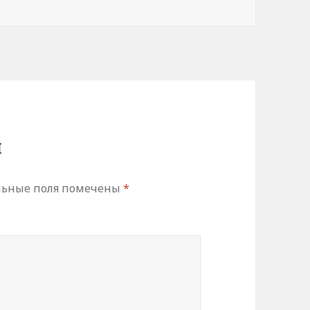
й
льные поля помечены
*