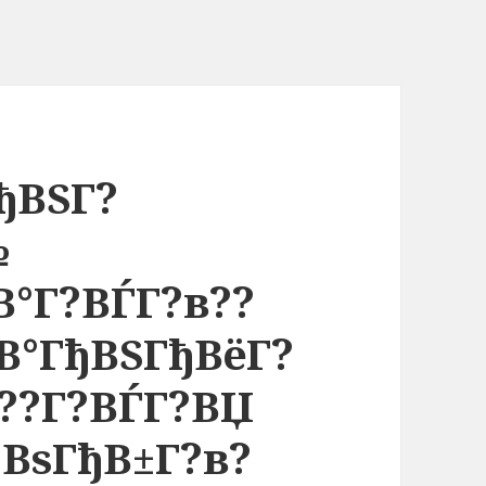
ђВЅГ?
№
В°Г?ВЃГ?в??
В°ГђВЅГђВёГ?
??Г?ВЃГ?ВЏ
ђВѕГђВ±Г?в?