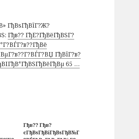
В» ГђВѕГђВїГ?Ж?
ВЅ:
Гђв?? ГђЕ?ГђВёГђВЅГ?
°Г?ВЃГ?в??ГђВё
ВµГ?в??Г?ВЃГ?ВЏ ГђВїГ?в?
ђВІГђВ°ГђВЅГђВёГђВµ 65 …
Гђв?? Гђв?
єГђВѕГђВіГђВѕГђВ№Г