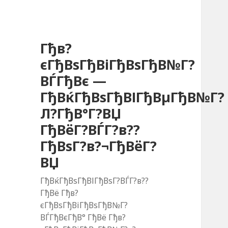
Гђв?
єГђВѕГђВіГђВѕГђВ№Г?
ВЃГђВє —
ГђВќГђВѕГђВІГђВµГђВ№Г?
Л?ГђВ°Г?ВЏ
ГђВёГ?ВЃГ?в??
ГђВѕГ?в?¬ГђВёГ?
ВЏ
ГђВќГђВѕГђВІГђВѕГ?ВЃГ?в??
ГђВё Гђв?
єГђВѕГђВіГђВѕГђВ№Г?
ВЃГђВєГђВ° ГђВё Гђв?