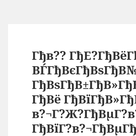
Гђв?? ГђЕ?ГђВёГ
ВЃГђВєГђВѕГђВ
ГђВѕГђВ±ГђВ»Гђ
ГђВё ГђВїГђВ»Гђ
в?¬Г?Ж?ГђВµГ?в
ГђВїГ?в?¬ГђВµГ