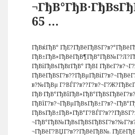
¬ГђВ°ГђВ·ГђВѕГ
65 …
ГђВќГђВ° ГђЕ?ГђВёГђВЅГ?в?°ГђВёГ
ГђВ±ГђВ»ГђВёГђВ¶ГђВ°ГђВ№Г?Л?Гђ
ГђВіГђВѕГђВґГђВ° ГђВІ ГђВєГ?в?¬
ГђВёГђВЅГ?в??ГђВµГђВіГ?в?¬ГђВёГ
в?№ГђВµ Г?ВЃГ?в??Г?в?¬Г?Ж?ГђВє
ГђВ·ГђВ°ГђВїГђВ»ГђВ°ГђВЅГђВёГ?в
ГђВїГ?в?¬ГђВµГђВѕГђВ±Г?в?¬ГђВ°Гђ
ГђВѕГђВ±ГђВ»ГђВ°Г?ВЃГ?в??ГђВЅГ?
¬ГђВ°ГђВ№ГђВѕГђВЅГђВЅГ?в?№Г?в?¦
¬ГђВёГ?ВЏГ?в??ГђВёГђВ№. ГђЕёГђВ