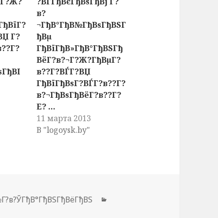
 Г?Ж?
?ВЃГђВєГђВѕГђВј Г?
в?
ГђВїГ?
¬ГђВ°ГђВ№ГђВѕГђВЅГ
ВЏ Г?
ђВµ
в??Г?
ГђВїГђВ»ГђВ°ГђВЅГђ
ВёГ?в?¬Г?Ж?ГђВµГ?
ѕГђВІ
в??Г?ВЃГ?ВЏ
ГђВїГђВѕГ?ВЃГ?в??Г?
в?¬ГђВѕГђВёГ?в??Г?
Е? ...
11 марта 2013
В "logoysk.by"
№Г?в?ЎГђВ°ГђВЅГђВёГђВЅ
Рубрики