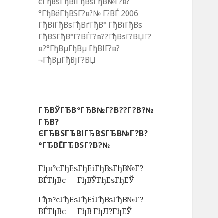
єГђВѕГђВіГђВѕГђВ№Г?в?
°ГђВёГђВЅГ?в?№ Г?ВЃ 2006
ГђВіГђВѕГђВґГђВ° ГђВїГђВѕ
ГђВЅГђВ°Г?ВЃГ?в??ГђВѕГ?ВЏГ?
в?°ГђВµГђВµ ГђВІГ?в?
¬ГђВµГђВјГ?ВЏ
ГЂВЎГЂВ°ГЂВ№Г?В??Г?В?№
ГЂВ?
ЄГЂВЅГЂВІГЂВЅГЂВ№Г?В?
°ГЂВЁГЂВЅГ?В?№
Гђв?єГђВѕГђВіГђВѕГђВ№Г?
ВЃГђВє — ГђВЎГђЕѕГђЕЎ
Гђв?єГђВѕГђВіГђВѕГђВ№Г?
ВЃГђВє — ГђВ ГђЛ?ГђЕЎ