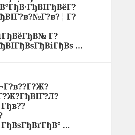
В°ГђВ·ГђВІГђВёГ?
ђВІГ?в?№Г?в?¦ Г?
іГђВёГђВ№ Г?
ГђВІГђВѕГђВіГђВѕ …
¬Г?в??Г?Ж?
Г?Ж?ГђВІГ?Л?
 Гђв??
?
¦ГђВѕГђВґГђВ° …