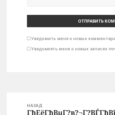
Уведомить меня о новых комментария
Уведомлять меня о новых записях по
Навигация
по
НАЗАД
ГђЕёГђВµГ?в?¬Г?ВЃГђВ
записям
Предыдущая