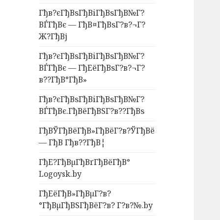
Гђв?єГђВѕГђВіГђВѕГђВ№Г?
ВЃГђВє — ГђВ¤ГђВѕГ?в?¬Г?
Ж?ГђВј
Гђв?єГђВѕГђВіГђВѕГђВ№Г?
ВЃГђВє — ГђЕёГђВѕГ?в?¬Г?
в??ГђВ°ГђВ»
Гђв?єГђВѕГђВіГђВѕГђВ№Г?
ВЃГђВє.ГђВёГђВЅГ?в??ГђВѕ
ГђВЎГђВёГђВ»ГђВёГ?в?ЎГђВё
— ГђВ Гђв??ГђВ¦
ГђЕ?ГђВµГђВґГђВёГђВ°
Logoysk.by
ГђЕёГђВ»ГђВµГ?в?
°ГђВµГђВЅГђВёГ?в? Г?в?№.by