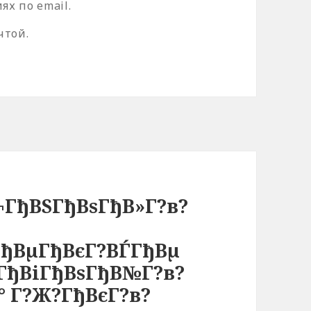
х по email.
чтой.
¬ГђВЅГђВѕГђВ»Г?в?
ГђВµГђВєГ?ВЃГђВµ
ѕГђВіГђВѕГђВ№Г?в?
° Г?Ж?ГђВєГ?в?