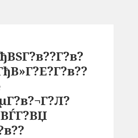
ђВЅГ?в??Г?в?
ГђВ»Г?Е?Г?в??
№
µГ?в?¬Г?Л?
?ВЃГ?ВЏ
?в??