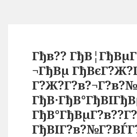
Гђв?? ГђВ¦ГђВµГ
¬ГђВµ ГђВєГ?Ж?
Г?Ж?Г?в?¬Г?в?
ГђВ·ГђВ°ГђВІГђВ
ГђВ°ГђВµГ?в??Г
ГђВІГ?в?№Г?ВЃГ