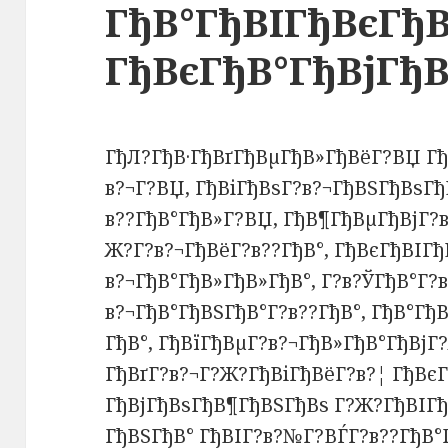
ГђВ°ГђВІГђВєГђВ
ГђВєГђВ°ГђВјГђ
ГђЛ?ГђВ·ГђВґГђВµГђВ»ГђВёГ?ВЏ Гђ
в?¬Г?ВЏ, ГђВіГђВѕГ?в?¬ГђВЅГђВѕГђ
в??ГђВ°ГђВ»Г?ВЏ, ГђВ¶ГђВµГђВјГ?в
Ж?Г?в?¬ГђВёГ?в??ГђВ°, ГђВєГђВІГђВ
в?¬ГђВ°ГђВ»ГђВ»ГђВ°, Г?в?ЎГђВ°Г?в
в?¬ГђВ°ГђВЅГђВ°Г?в??ГђВ°, ГђВ°Гђ
ГђВ°, ГђВїГђВµГ?в?¬ГђВ»ГђВ°ГђВјГ
ГђВґГ?в?¬Г?Ж?ГђВіГђВёГ?в?¦ ГђВ
ГђВјГђВѕГђВ¶ГђВЅГђВѕ Г?Ж?ГђВІГђ
ГђВЅГђВ° ГђВІГ?в?№Г?ВЃГ?в??ГђВ°