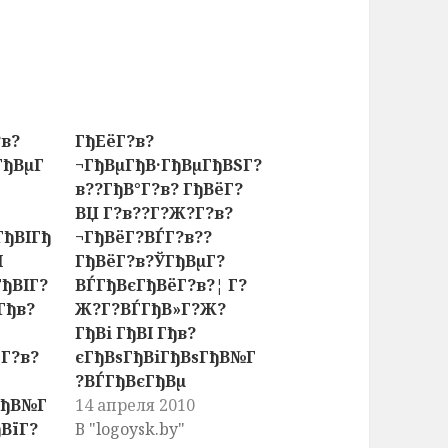
?в?
ГђЕёГ?в?
ГђВµГ
¬ГђВµГђВ·ГђВµГђВЅГ?
в??ГђВ°Г?в? ГђВёГ?
ВЏ Г?в??Г?Ж?Г?в?
ГђВІГђ
¬ГђВёГ?ВЃГ?в??
І
ГђВёГ?в?ЎГђВµГ?
ГђВІГ?
ВЃГђВєГђВёГ?в?¦ Г?
Гђв?
Ж?Г?ВЃГђВ»Г?Ж?
ГђВі ГђВІ Гђв?
Г?в?
єГђВѕГђВіГђВѕГђВ№Г
?ВЃГђВєГђВµ
ГђВ№Г
14 апреля 2010
ВїГ?
В "logoysk.by"