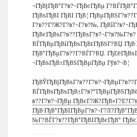
¬ГђВјГђВ°Г?в?¬ГђВєГђВµ Г?ВЃГђВ°Г
ГђВѕГђВІ ГђВІ ГђВ¦ГђВµГђВЅГ?в??
Г?в??Г?Ж?Г?в?¬Г?в?№, ГђВїГ?в?¬Г
ГђВєГђВѕГ?в??ГђВѕГ?в?¬Г?в?№Г?в?
ВЃГђВµГђВіГђВѕГђВґГђВЅГ?ВЏ ГђВ·
ГђВ°ГђВµГ?в??Г?ВЃГ?ВЏ. ГђЕёГђВѕ
¬ГђВѕГђВ±ГђВЅГђВµГђВµ Гўв?¬В¦
ГђВЎГђВјГђВѕГ?в??Г?в?¬ГђВµГ?в??Г
ВЃГђВѕГђВѕГђВ±Г?в?°ГђВµГђВЅГђВ
в??Г?в?¬ГђВµ ГђВєГ?Ж?ГђВ»Г?Е?Г?
ГђВ·ГђВ°ГђВІГђВµГ?в?¬Г?Л?ГђВ°Гђ
№Г?ВЃГ?в??ГђВ°ГђВІГђВєГђВ° ГђВ