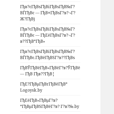
Гђв?єГђВѕГђВіГђВѕГђВ№Г?
ВЃГђВє — ГђВ¤ГђВѕГ?в?¬Г?
Ж?ГђВј
Гђв?єГђВѕГђВіГђВѕГђВ№Г?
ВЃГђВє — ГђЕёГђВѕГ?в?¬Г?
в??ГђВ°ГђВ»
Гђв?єГђВѕГђВіГђВѕГђВ№Г?
ВЃГђВє.ГђВёГђВЅГ?в??ГђВѕ
ГђВЎГђВёГђВ»ГђВёГ?в?ЎГђВё
— ГђВ Гђв??ГђВ¦
ГђЕ?ГђВµГђВґГђВёГђВ°
Logoysk.by
ГђЕёГђВ»ГђВµГ?в?
°ГђВµГђВЅГђВёГ?в? Г?в?№.by