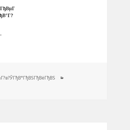
ГђВµГ
ГђВ°Г?
"
№Г?в?ЎГђВ°ГђВЅГђВёГђВЅ
Рубрики