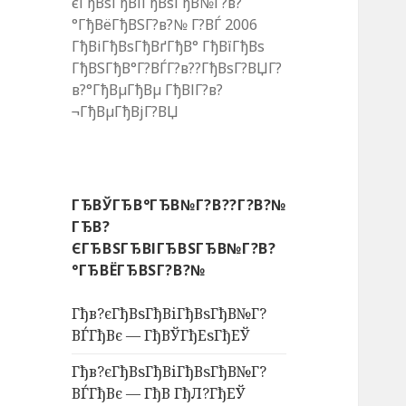
єГђВѕГђВіГђВѕГђВ№Г?в?
°ГђВёГђВЅГ?в?№ Г?ВЃ 2006
ГђВіГђВѕГђВґГђВ° ГђВїГђВѕ
ГђВЅГђВ°Г?ВЃГ?в??ГђВѕГ?ВЏГ?
в?°ГђВµГђВµ ГђВІГ?в?
¬ГђВµГђВјГ?ВЏ
ГЂВЎГЂВ°ГЂВ№Г?В??Г?В?№
ГЂВ?
ЄГЂВЅГЂВІГЂВЅГЂВ№Г?В?
°ГЂВЁГЂВЅГ?В?№
Гђв?єГђВѕГђВіГђВѕГђВ№Г?
ВЃГђВє — ГђВЎГђЕѕГђЕЎ
Гђв?єГђВѕГђВіГђВѕГђВ№Г?
ВЃГђВє — ГђВ ГђЛ?ГђЕЎ