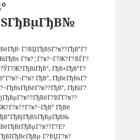
°
ВЅГђВµГђВ№
ВёГђВ· Г?ВЏГђВЅГ?в??ГђВ°Г?
ВіГђВѕ Г?в?¦Г?в?¬Г?Ж?Г?ВЃГ?
?ЎГ?Ж?ГђВіГђВ°, ГђВ»ГђВ°Г?
°Г?в?¬Г?в? ГђВ°, ГђВєГђВѕГ?
?¬ГђВѕГђВёГ?в??ГђВ°, ГђВіГ?
ВјГђВµГ?в??ГђВёГ?ВЃГ?в??
?Ж?Г?в??Г?в?¬ГђВ° ГђВё
єГђВ°ГђВјГђВЅГђВµГђВ№
ВёГђВґГђВµГ?в??Г?Е?
ГђВІГђВєГђВµ-Г?ВЏГ?в?