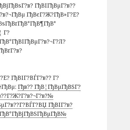
ђВјГђВѕГ?в? ГђВІГђВµГ?в??
Г?в?¬ГђВµ ГђВєГ?Ж?ГђВ»Г?Е?
ђВѕГђВґГђВ°ГђВ¶ГђВ°
¦ Г?
ГђВ°ГђВІГђВµГ?в?¬Г?Л?
ГђВґГ?в?
?Е? ГђВІГ?ВЃГ?в?? Г?
ёГђВµ:
Гђв?? ГђВ¦ГђВµГђВЅГ?
в??Г?Ж?Г?в?¬Г?в?№
ВµГ?в??Г?ВЃГ?ВЏ ГђВІГ?в?
єГђВ°ГђВјГђВЅГђВµГђВ№