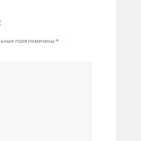
й
льные поля помечены
*