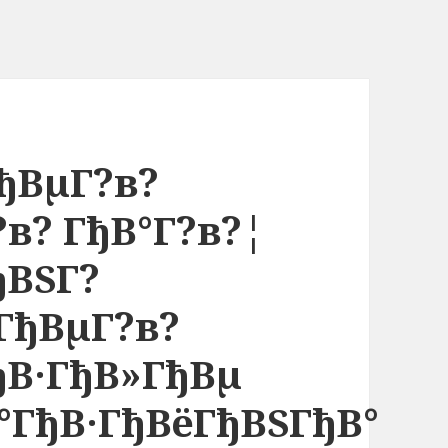
ђВµГ?в?
в? ГђВ°Г?в?¦
ђВЅГ?
ГђВµГ?в?
ђВ·ГђВ»ГђВµ
°ГђВ·ГђВёГђВЅГђВ°