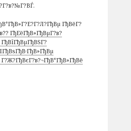
??Г?в?№Г?ВЃ.
ГђВ°ГђВ»Г?Е?Г?Л?ГђВµ ГђВёГ?
в?? ГђЕёГђВ»ГђВµГ?в?
 ГђВїГђВµГђВЅГ?
ІГђВѕГђВ·ГђВ»ГђВµ
° Г?Ж?ГђВєГ?в?¬ГђВ°ГђВ»ГђВё