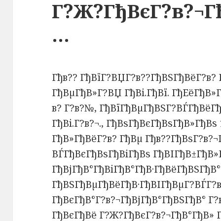
Г?Ж?ГђВєГ?в?¬Г
…
Гђв?? ГђВїГ?ВЏГ?в??ГђВЅГђВёГ?в?
ГђВµГђВ»Г?ВЏ ГђВі.ГђВї. ГђЕёГђВ
в? Г?в?№, ГђВїГђВµГђВЅГ?ВЃГђВёГ
ГђВі.Г?в?¬., ГђВѕГђВєГђВѕГђВ»ГђВѕ
ГђВ»ГђВёГ?в? ГђВµ Гђв??ГђВѕГ?в?¬
ВЃГђВєГђВѕГђВіГђВѕ ГђВІГђВ±ГђВ»
ГђВјГђВ°ГђВіГђВ°ГђВ·ГђВёГђВЅГђВ° 
ГђВЅГђВµГђВёГђВ·ГђВІГђВµГ?ВЃГ?
ГђВєГђВ°Г?в?¬ГђВјГђВ°ГђВЅГђВ° Г
ГђВєГђВё Г?Ж?ГђВєГ?в?¬ГђВ°ГђВ» 