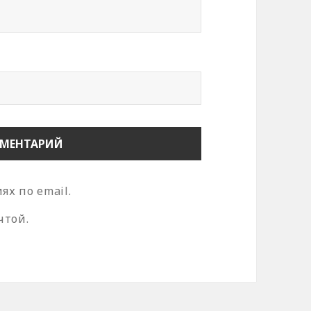
х по email.
чтой.