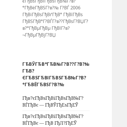
єГђВѕГђВіГђВѕГђВ№Г?в?
°ГђВёГђВЅГ?в?№ Г?ВЃ 2006
ГђВіГђВѕГђВґГђВ° ГђВїГђВѕ
ГђВЅГђВ°Г?ВЃГ?в??ГђВѕГ?ВЏГ?
в?°ГђВµГђВµ ГђВІГ?в?
¬ГђВµГђВјГ?ВЏ
ГЂВЎГЂВ°ГЂВ№Г?В??Г?В?№
ГЂВ?
ЄГЂВЅГЂВІГЂВЅГЂВ№Г?В?
°ГЂВЁГЂВЅГ?В?№
Гђв?єГђВѕГђВіГђВѕГђВ№Г?
ВЃГђВє — ГђВЎГђЕѕГђЕЎ
Гђв?єГђВѕГђВіГђВѕГђВ№Г?
ВЃГђВє — ГђВ ГђЛ?ГђЕЎ