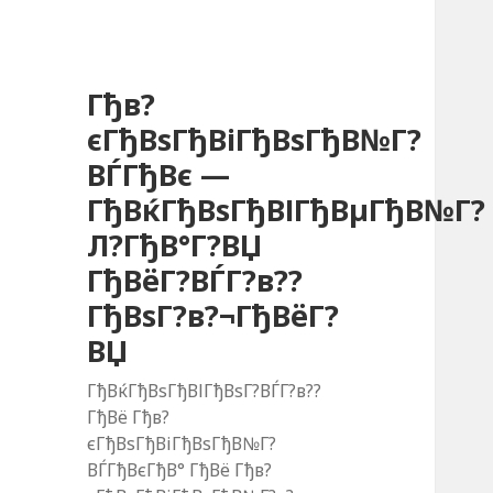
Гђв?
єГђВѕГђВіГђВѕГђВ№Г?
ВЃГђВє —
ГђВќГђВѕГђВІГђВµГђВ№Г?
Л?ГђВ°Г?ВЏ
ГђВёГ?ВЃГ?в??
ГђВѕГ?в?¬ГђВёГ?
ВЏ
ГђВќГђВѕГђВІГђВѕГ?ВЃГ?в??
ГђВё Гђв?
єГђВѕГђВіГђВѕГђВ№Г?
ВЃГђВєГђВ° ГђВё Гђв?