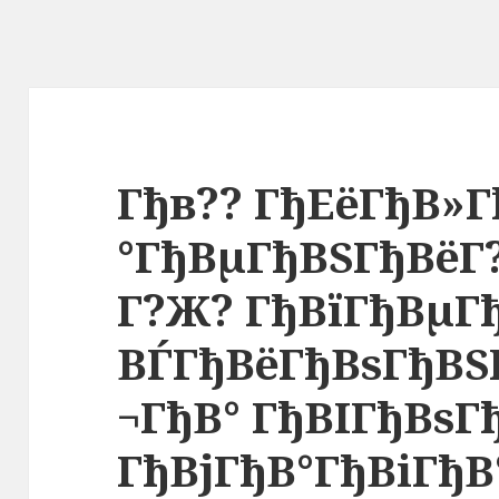
Гђв?? ГђЕёГђВ»Г
°ГђВµГђВЅГђВёГ?
Г?Ж? ГђВїГђВµГ
ВЃГђВёГђВѕГђВЅ
¬ГђВ° ГђВІГђВѕГ
ГђВјГђВ°ГђВіГђВ