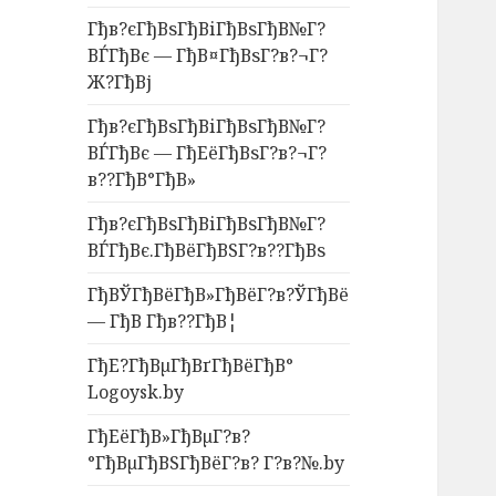
Гђв?єГђВѕГђВіГђВѕГђВ№Г?
ВЃГђВє — ГђВ¤ГђВѕГ?в?¬Г?
Ж?ГђВј
Гђв?єГђВѕГђВіГђВѕГђВ№Г?
ВЃГђВє — ГђЕёГђВѕГ?в?¬Г?
в??ГђВ°ГђВ»
Гђв?єГђВѕГђВіГђВѕГђВ№Г?
ВЃГђВє.ГђВёГђВЅГ?в??ГђВѕ
ГђВЎГђВёГђВ»ГђВёГ?в?ЎГђВё
— ГђВ Гђв??ГђВ¦
ГђЕ?ГђВµГђВґГђВёГђВ°
Logoysk.by
ГђЕёГђВ»ГђВµГ?в?
°ГђВµГђВЅГђВёГ?в? Г?в?№.by