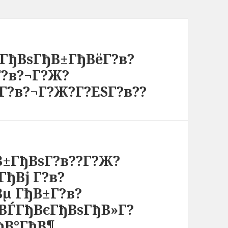
ЃГђВѕГђВ±ГђВёГ?в?
Г?в?¬Г?Ж?
Г?в?¬Г?Ж?Г?ЕЅГ?в??
В±ГђВѕГ?в??Г?Ж?
ГђВј Г?в?
µ ГђВ±Г?в?
ВЃГђВєГђВѕГђВ»Г?
ђВ°ГђВ¶