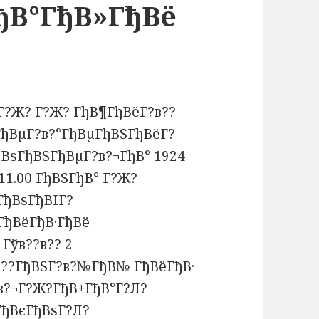
ђВ°ГђВ»ГђВё
 Г?Ж? Г?Ж? ГђВ¶ГђВёГ?в??
»ГђВµГ?в?°ГђВµГђВЅГђВёГ?
ђВѕГђВЅГђВµГ?в?¬ГђВ° 1924
 11.00 ГђВЅГђВ° Г?Ж?
ГђВѕГђВІГ?
ГђВёГђВ·ГђВё
Гўв??в?? 2
в??ГђВЅГ?в?№ГђВ№ ГђВёГђВ·
?в?¬Г?Ж?ГђВ±ГђВ°Г?Л?
ГђВєГђВѕГ?Л?