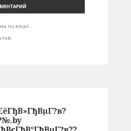
х по email.
чтой.
ЕёГђВ»ГђВµГ?в?
?№.by
ГђВєГђВ°ГђВµГ?в??