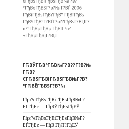
єГђВѕГђВіГђВѕГђВ№Г?в?
°ГђВёГђВЅГ?в?№ Г?ВЃ 2006
ГђВіГђВѕГђВґГђВ° ГђВїГђВѕ
ГђВЅГђВ°Г?ВЃГ?в??ГђВѕГ?ВЏГ?
в?°ГђВµГђВµ ГђВІГ?в?
¬ГђВµГђВјГ?ВЏ
ГЂВЎГЂВ°ГЂВ№Г?В??Г?В?№
ГЂВ?
ЄГЂВЅГЂВІГЂВЅГЂВ№Г?В?
°ГЂВЁГЂВЅГ?В?№
Гђв?єГђВѕГђВіГђВѕГђВ№Г?
ВЃГђВє — ГђВЎГђЕѕГђЕЎ
Гђв?єГђВѕГђВіГђВѕГђВ№Г?
ВЃГђВє — ГђВ ГђЛ?ГђЕЎ