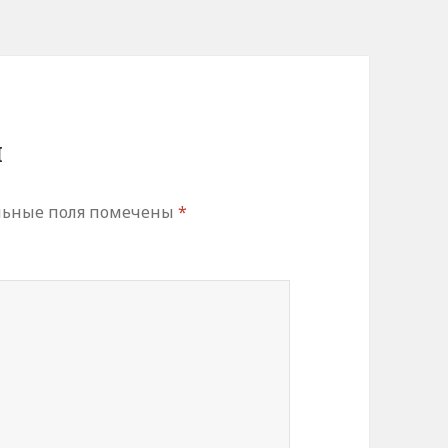
й
льные поля помечены
*