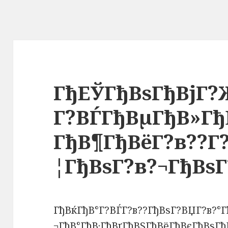
ГђЕЎГђВѕГђВјГ?
Г?ВЃГђВµГђВ»Гђ
ГђВ¶ГђВёГ?в??Г?
¦ГђВѕГ?в?¬ГђВѕ
ГђВќГђВ°Г?ВЃГ?в??ГђВѕГ?ВЏГ?в?°Г
¬ГђВ°ГђВ·ГђВґГђВЅГђВёГђВєГђВѕГђ