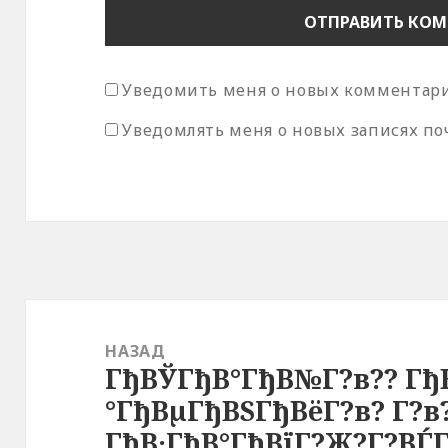
Уведомить меня о новых комментария
Уведомлять меня о новых записях по
Навигация
по
НАЗАД
ГђВЎГђВ°ГђВ№Г?в?? Гђ
записям
Предыдущая
°ГђВµГђВЅГђВёГ?в? Г?в
запись:
ГђВ·ГђВ°ГђВїГ?Ж?Г?ВЃ