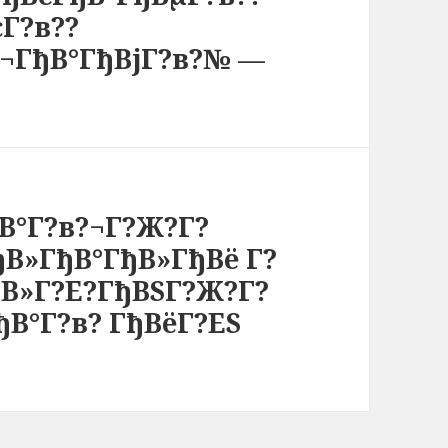
Г?в??
?¬ГђВ°ГђВјГ?в?№ —
В°Г?в?¬Г?Ж?Г?
ђВ»ГђВ°ГђВ»ГђВё Г?
В»Г?Е?ГђВЅГ?Ж?Г?
ђВ°Г?в? ГђВёГ?ЕЅ