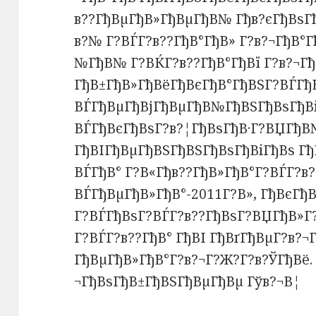
в??ГђВµГђВ»ГђВµГђВ№ Гђв?єГђВѕГ
в?№ Г?ВЃГ?в??ГђВ°ГђВ» Г?в?¬ГђВ°
№ГђВ№ Г?ВЌГ?в??ГђВ°ГђВї Г?в?¬Г
ГђВ±ГђВ»ГђВёГђВєГђВ°ГђВЅГ?ВЃГђВ
ВЃГђВµГђВјГђВµГђВ№ГђВЅГђВѕГђВі
ВЃГђВєГђВѕГ?в?¦ГђВѕГђВ·Г?ВЏГђВ
ГђВІГђВµГђВЅГђВЅГђВѕГђВіГђВѕ Г
ВЃГђВ° Г?В«Гђв??ГђВ»ГђВ°Г?ВЃГ?в
ВЃГђВµГђВ»ГђВ°-2011Г?В», ГђВєГђ
Г?ВЃГђВѕГ?ВЃГ?в??ГђВѕГ?ВЏГђВ»Г?
Г?ВЃГ?в??ГђВ° ГђВІ ГђВґГђВµГ?в?¬
ГђВµГђВ»ГђВ°Г?в?¬Г?Ж?Г?в?ЎГђВё.
¬ГђВѕГђВ±ГђВЅГђВµГђВµ Гўв?¬В¦