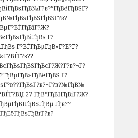
ђВіГђВѕГђВ№Г?в?°ГђВёГђВЅГ?
ГђВ№ГђВѕГђВЅГђВЅГ?в?
ђВµГ?ВЃГђВїГ?Ж?
єГђВѕГђВіГђВѕ Г?
ГђВѕ Г?ВЃГђВµГђВ»Г?Е?Г?
№Г?ВЃГ?в??
ђВєГђВѕГђВЅГђВєГ?Ж?Г?в?¬Г?
??ГђВµГђВ»ГђВёГђВЅ Г?
ВѕГ?в??ГђВѕГ?в?¬Г?в?№ГђВ№
ВЃГ?ВЏ 27 ГђВ°ГђВІГђВіГ?Ж?
ГђВµГђВІГђВЅГђВµ Гђв??
 ГђЕёГђВѕГђВґГ?в?