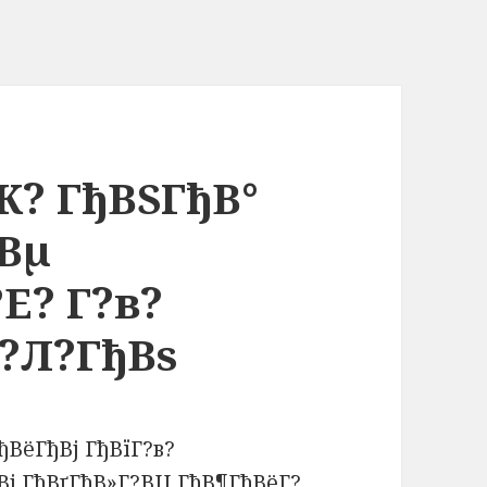
Ж? ГђВЅГђВ°
Вµ
Е? Г?в?
Г?Л?ГђВѕ
ђВёГђВј ГђВїГ?в?
Вј ГђВґГђВ»Г?ВЏ ГђВ¶ГђВёГ?