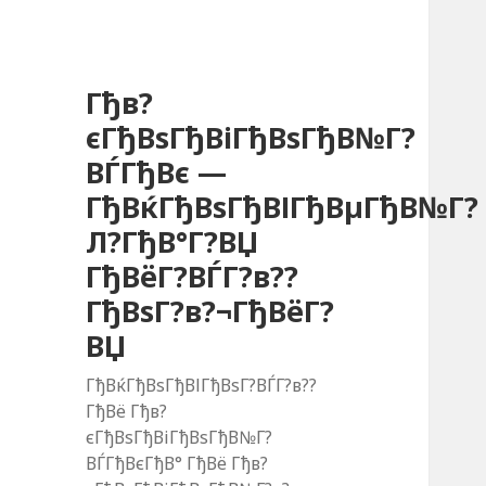
Гђв?
єГђВѕГђВіГђВѕГђВ№Г?
ВЃГђВє —
ГђВќГђВѕГђВІГђВµГђВ№Г?
Л?ГђВ°Г?ВЏ
ГђВёГ?ВЃГ?в??
ГђВѕГ?в?¬ГђВёГ?
ВЏ
ГђВќГђВѕГђВІГђВѕГ?ВЃГ?в??
ГђВё Гђв?
єГђВѕГђВіГђВѕГђВ№Г?
ВЃГђВєГђВ° ГђВё Гђв?