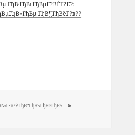
Вµ ГђВ·ГђВґГђВµГ?ВЃГ?Е?:
ђВµГђВ»ГђВµ ГђВ¶ГђВёГ?в??
ђВ№Г?в?ЎГђВ°ГђВЅГђВёГђВЅ
Рубрики