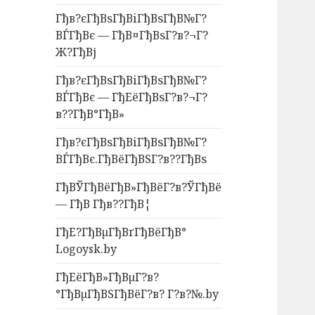
Гђв?єГђВѕГђВіГђВѕГђВ№Г?
ВЃГђВє — ГђВ¤ГђВѕГ?в?¬Г?
Ж?ГђВј
Гђв?єГђВѕГђВіГђВѕГђВ№Г?
ВЃГђВє — ГђЕёГђВѕГ?в?¬Г?
в??ГђВ°ГђВ»
Гђв?єГђВѕГђВіГђВѕГђВ№Г?
ВЃГђВє.ГђВёГђВЅГ?в??ГђВѕ
ГђВЎГђВёГђВ»ГђВёГ?в?ЎГђВё
— ГђВ Гђв??ГђВ¦
ГђЕ?ГђВµГђВґГђВёГђВ°
Logoysk.by
ГђЕёГђВ»ГђВµГ?в?
°ГђВµГђВЅГђВёГ?в? Г?в?№.by