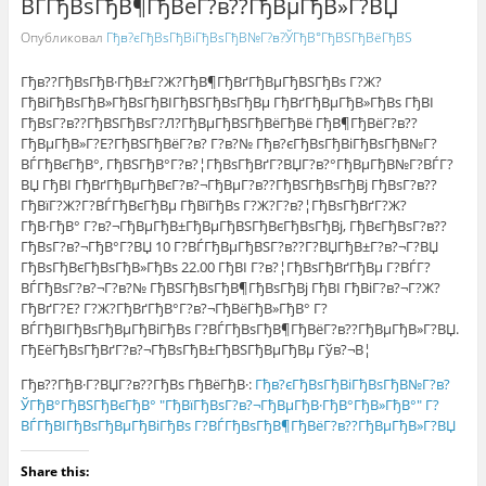
ВЃГђВѕГђВ¶ГђВёГ?в??ГђВµГђВ»Г?ВЏ
Опубликовал
Гђв?єГђВѕГђВіГђВѕГђВ№Г?в?ЎГђВ°ГђВЅГђВёГђВЅ
Гђв??ГђВѕГђВ·ГђВ±Г?Ж?ГђВ¶ГђВґГђВµГђВЅГђВѕ Г?Ж?
ГђВіГђВѕГђВ»ГђВѕГђВІГђВЅГђВѕГђВµ ГђВґГђВµГђВ»ГђВѕ ГђВІ
ГђВѕГ?в??ГђВЅГђВѕГ?Л?ГђВµГђВЅГђВёГђВё ГђВ¶ГђВёГ?в??
ГђВµГђВ»Г?Е?ГђВЅГђВёГ?в? Г?в?№ Гђв?єГђВѕГђВіГђВѕГђВ№Г?
ВЃГђВєГђВ°, ГђВЅГђВ°Г?в?¦ГђВѕГђВґГ?ВЏГ?в?°ГђВµГђВ№Г?ВЃГ?
ВЏ ГђВІ ГђВґГђВµГђВєГ?в?¬ГђВµГ?в??ГђВЅГђВѕГђВј ГђВѕГ?в??
ГђВїГ?Ж?Г?ВЃГђВєГђВµ ГђВїГђВѕ Г?Ж?Г?в?¦ГђВѕГђВґГ?Ж?
ГђВ·ГђВ° Г?в?¬ГђВµГђВ±ГђВµГђВЅГђВєГђВѕГђВј, ГђВєГђВѕГ?в??
ГђВѕГ?в?¬ГђВ°Г?ВЏ 10 Г?ВЃГђВµГђВЅГ?в??Г?ВЏГђВ±Г?в?¬Г?ВЏ
ГђВѕГђВєГђВѕГђВ»ГђВѕ 22.00 ГђВІ Г?в?¦ГђВѕГђВґГђВµ Г?ВЃГ?
ВЃГђВѕГ?в?¬Г?в?№ ГђВЅГђВѕГђВ¶ГђВѕГђВј ГђВІ ГђВіГ?в?¬Г?Ж?
ГђВґГ?Е? Г?Ж?ГђВґГђВ°Г?в?¬ГђВёГђВ»ГђВ° Г?
ВЃГђВІГђВѕГђВµГђВіГђВѕ Г?ВЃГђВѕГђВ¶ГђВёГ?в??ГђВµГђВ»Г?ВЏ.
ГђЕёГђВѕГђВґГ?в?¬ГђВѕГђВ±ГђВЅГђВµГђВµ Гўв?¬В¦
Гђв??ГђВ·Г?ВЏГ?в??ГђВѕ ГђВёГђВ·:
Гђв?єГђВѕГђВіГђВѕГђВ№Г?в?
ЎГђВ°ГђВЅГђВєГђВ° "ГђВїГђВѕГ?в?¬ГђВµГђВ·ГђВ°ГђВ»ГђВ°" Г?
ВЃГђВІГђВѕГђВµГђВіГђВѕ Г?ВЃГђВѕГђВ¶ГђВёГ?в??ГђВµГђВ»Г?ВЏ
Share this: