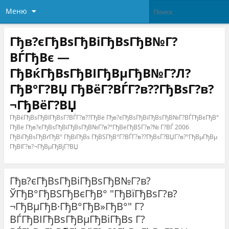
Меню
Гђв?єГђВѕГђВіГђВѕГђВ№Г?
ВЃГђВє —
ГђВќГђВѕГђВІГђВµГђВ№Г?Л?
ГђВ°Г?ВЏ ГђВёГ?ВЃГ?в??ГђВѕГ?в?
¬ГђВёГ?ВЏ
ГђВќГђВѕГђВІГђВѕГ?ВЃГ?в??ГђВё Гђв?єГђВѕГђВіГђВѕГђВ№Г?ВЃГђВєГђВ°
ГђВё Гђв?єГђВѕГђВіГђВѕГђВ№Г?в?°ГђВёГђВЅГ?в?№ Г?ВЃ 2006
ГђВіГђВѕГђВґГђВ° ГђВїГђВѕ ГђВЅГђВ°Г?ВЃГ?в??ГђВѕГ?ВЏГ?в?°ГђВµГђВµ
ГђВІГ?в?¬ГђВµГђВјГ?ВЏ
Гђв?єГђВѕГђВіГђВѕГђВ№Г?в?
ЎГђВ°ГђВЅГђВєГђВ° "ГђВїГђВѕГ?в?
¬ГђВµГђВ·ГђВ°ГђВ»ГђВ°" Г?
ВЃГђВІГђВѕГђВµГђВіГђВѕ Г?