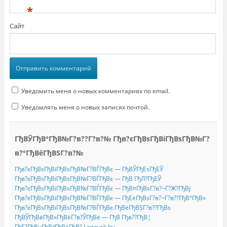
*
Сайт
Уведомить меня о новых комментариях по email.
Уведомлять меня о новых записях почтой.
ГђВЎГђВ°ГђВ№Г?в??Г?в?№ Гђв?єГђВѕГђВіГђВѕГђВ№Г?
в?°ГђВёГђВЅГ?в?№
Гђв?єГђВѕГђВіГђВѕГђВ№Г?ВЃГђВє — ГђВЎГђЕѕГђЕЎ
Гђв?єГђВѕГђВіГђВѕГђВ№Г?ВЃГђВє — ГђВ ГђЛ?ГђЕЎ
Гђв?єГђВѕГђВіГђВѕГђВ№Г?ВЃГђВє — ГђВ¤ГђВѕГ?в?¬Г?Ж?ГђВј
Гђв?єГђВѕГђВіГђВѕГђВ№Г?ВЃГђВє — ГђЕёГђВѕГ?в?¬Г?в??ГђВ°ГђВ»
Гђв?єГђВѕГђВіГђВѕГђВ№Г?ВЃГђВє.ГђВёГђВЅГ?в??ГђВѕ
ГђВЎГђВёГђВ»ГђВёГ?в?ЎГђВё — ГђВ Гђв??ГђВ¦
ГђЕ?ГђВµГђВґГђВёГђВ° Logoysk.by