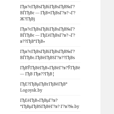
Гђв?єГђВѕГђВіГђВѕГђВ№Г?
ВЃГђВє — ГђВ¤ГђВѕГ?в?¬Г?
Ж?ГђВј
Гђв?єГђВѕГђВіГђВѕГђВ№Г?
ВЃГђВє — ГђЕёГђВѕГ?в?¬Г?
в??ГђВ°ГђВ»
Гђв?єГђВѕГђВіГђВѕГђВ№Г?
ВЃГђВє.ГђВёГђВЅГ?в??ГђВѕ
ГђВЎГђВёГђВ»ГђВёГ?в?ЎГђВё
— ГђВ Гђв??ГђВ¦
ГђЕ?ГђВµГђВґГђВёГђВ°
Logoysk.by
ГђЕёГђВ»ГђВµГ?в?
°ГђВµГђВЅГђВёГ?в? Г?в?№.by