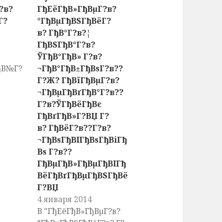
?в?
ГђЕёГђВ»ГђВµГ?в?
Г?
°ГђВµГђВЅГђВёГ?
в? ГђВ°Г?в?¦
ГђВЅГђВ°Г?в?
ЎГђВ°ГђВ» Г?в?
ђВ№Г?
¬ГђВ°ГђВ±ГђВѕГ?в??
Г?Ж? ГђВїГђВµГ?в?
¬ГђВµГђВґГђВ°Г?в??
Г?в?ЎГђВёГђВє
ГђВґГђВ»Г?ВЏ Г?
в? ГђВёГ?в??Г?в?
¬ГђВѕГђВІГђВѕГђВіГђ
Вѕ Г?в??
ГђВµГђВ»ГђВµГђВІГђ
ВёГђВґГђВµГђВЅГђВё
Г?ВЏ
4 января 2014
В "ГђЕёГђВ»ГђВµГ?в?