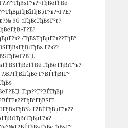
ёГ?в??ГђВѕГ?в?¬ГђВёГђВё
в??ГђВµГђВїГђВµГ?в?¬Г?Е?
в?№ 3G-cГђВєГђВѕГ?в?
ГђВёГђВ»Г?Е?
ђВµГ?в?¬ГђВЅГђВµГ?в??ГђВ°
ВЅГђВѕГђВіГђВѕ Г?в??
ВЅГђВёГ?ВЏ,
ѕГђВЅГђВєГђВё ГђВё ГђВґГ?в?
Г?Ж?ГђВіГђВё Г?ВЃГђВІГ?
ГђВѕ
ВёГ?ВЏ. Гђв??Г?ВЃГђВµ
?ВЃГ?в??ГђВ°ГђВЅГ?
ВІГђВѕГђВ№ Г?ВЃГђВµГ?в??
ѕГђВґГђВґГђВµГ?в?
Г?в?№Г?ВЃГђВѕГђВєГђВѕГ?