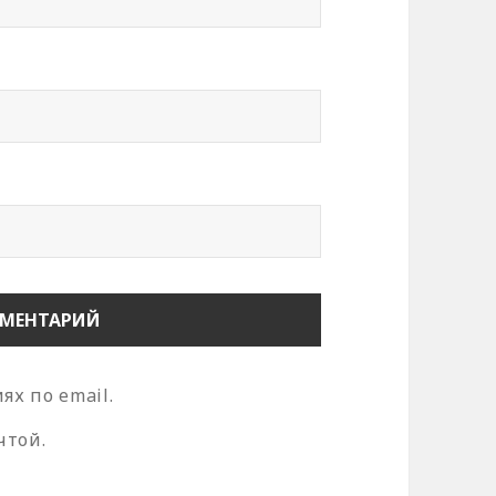
х по email.
чтой.