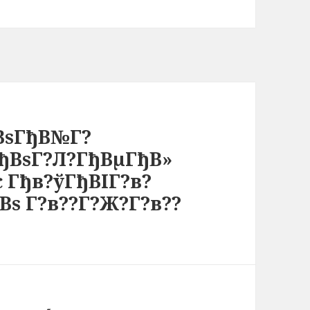
ђВѕГђВ№Г?
ГђВѕГ?Л?ГђВµГђВ»
 Гђв?ўГђВІГ?в?
Вѕ Г?в??Г?Ж?Г?в??