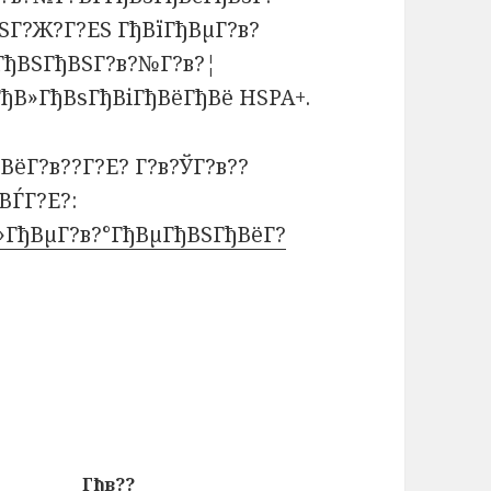
ЅГ?Ж?Г?ЕЅ ГђВїГђВµГ?в?
ГђВЅГђВЅГ?в?№Г?в?¦
ГђВ»ГђВѕГђВіГђВёГђВё HSPA+.
ВёГ?в??Г?Е? Г?в?ЎГ?в??
ВЃГ?Е?:
В»ГђВµГ?в?°ГђВµГђВЅГђВёГ?
Гђв??