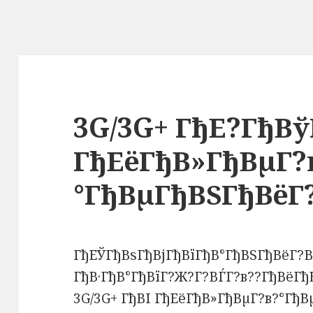
3G/3G+ ГђЕ?ГђВў
ГђЕёГђВ»ГђВµГ?
°ГђВµГђВЅГђВёГ?
ГђЕЎГђВѕГђВјГђВїГђВ°ГђВЅГђВёГ?
ГђВ·ГђВ°ГђВїГ?Ж?Г?ВЃГ?в??ГђВёГђ
3G/3G+ ГђВІ ГђЕёГђВ»ГђВµГ?в?°ГђВ