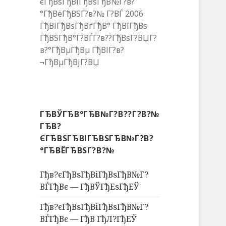
єГђВѕГђВіГђВѕГђВ№Г?в?
°ГђВёГђВЅГ?в?№ Г?ВЃ 2006
ГђВіГђВѕГђВґГђВ° ГђВїГђВѕ
ГђВЅГђВ°Г?ВЃГ?в??ГђВѕГ?ВЏГ?
в?°ГђВµГђВµ ГђВІГ?в?
¬ГђВµГђВјГ?ВЏ
ГЂВЎГЂВ°ГЂВ№Г?В??Г?В?№
ГЂВ?
ЄГЂВЅГЂВІГЂВЅГЂВ№Г?В?
°ГЂВЁГЂВЅГ?В?№
Гђв?єГђВѕГђВіГђВѕГђВ№Г?
ВЃГђВє — ГђВЎГђЕѕГђЕЎ
Гђв?єГђВѕГђВіГђВѕГђВ№Г?
ВЃГђВє — ГђВ ГђЛ?ГђЕЎ