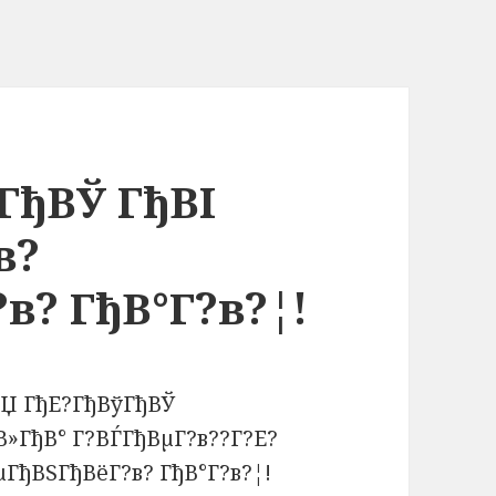
ГђВЎ ГђВІ
в?
в? ГђВ°Г?в?¦!
ВЏ ГђЕ?ГђВўГђВЎ
В»ГђВ° Г?ВЃГђВµГ?в??Г?Е?
µГђВЅГђВёГ?в? ГђВ°Г?в?¦!