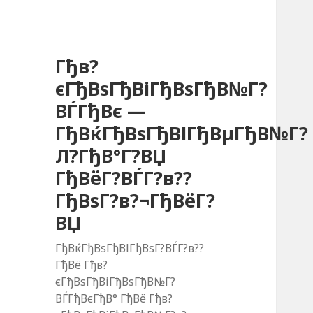
Гђв?
єГђВѕГђВіГђВѕГђВ№Г?
ВЃГђВє —
ГђВќГђВѕГђВІГђВµГђВ№Г?
Л?ГђВ°Г?ВЏ
ГђВёГ?ВЃГ?в??
ГђВѕГ?в?¬ГђВёГ?
ВЏ
ГђВќГђВѕГђВІГђВѕГ?ВЃГ?в??
ГђВё Гђв?
єГђВѕГђВіГђВѕГђВ№Г?
ВЃГђВєГђВ° ГђВё Гђв?