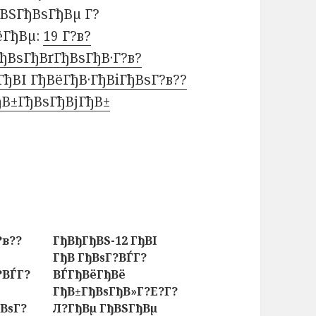
ВЅГђВѕГђВµ Г?
ёГђВµ:
19 Г?в?
ђВѕГђВґГђВѕГђВ·Г?в?
ђВІ ГђВёГђВ·ГђВіГђВѕГ?в??
ђВ±ГђВѕГђВјГђВ±
?в??
ГђВђГђВЅ-12 ГђВІ
ГђВ ГђВѕГ?ВЃГ?
?ВЃГ?
ВЃГђВёГђВё
ГђВ±ГђВѕГђВ»Г?Е?Г?
ВѕГ?
Л?ГђВµ ГђВЅГђВµ