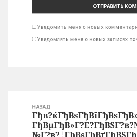
Уведомить меня о новых комментария
Уведомлять меня о новых записях по
Навигация
по
НАЗАД
Гђв?ќГђВѕГђВїГђВѕГђВ
записям
Предыдущая
ГђВµГђВ»Г?Е?ГђВЅГ?в?
запись:
№Г?в?¦ГђВѕГђВґГђВЅГђ