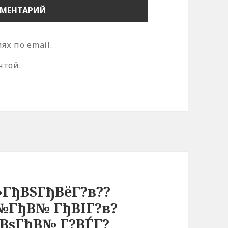
х по email.
чтой.
»ГђВЅГђВёГ?в??
№ГђВ№ ГђВІГ?в?
ВѕГђВ№ Г?ВЃГ?