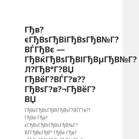
Гђв?
єГђВѕГђВіГђВѕГђВ№Г?
ВЃГђВє —
ГђВќГђВѕГђВІГђВµГђВ№Г?
Л?ГђВ°Г?ВЏ
ГђВёГ?ВЃГ?в??
ГђВѕГ?в?¬ГђВёГ?
ВЏ
ГђВќГђВѕГђВІГђВѕГ?ВЃГ?в??
ГђВё Гђв?
єГђВѕГђВіГђВѕГђВ№Г?
ВЃГђВєГђВ° ГђВё Гђв?