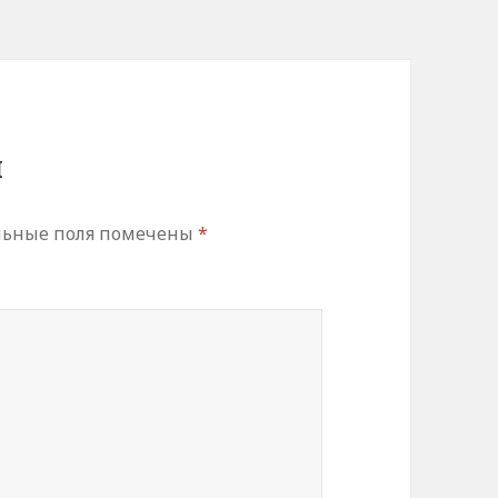
й
льные поля помечены
*