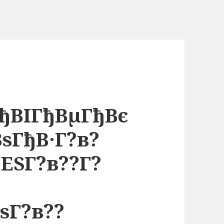
ђВІГђВµГђВє
ѕГђВ·Г?в?
ЕЅГ?в??Г?
ѕГ?в??