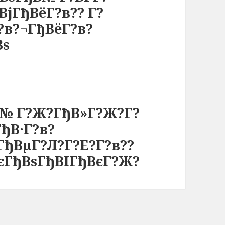
јГђВёГ?в?? Г?
?в?¬ГђВёГ?в?
Вѕ
?№ Г?Ж?ГђВ»Г?Ж?Г?
ГђВ·Г?в?
ГђВµГ?Л?Г?Е?Г?в??
ВєГђВѕГђВІГђВєГ?Ж?