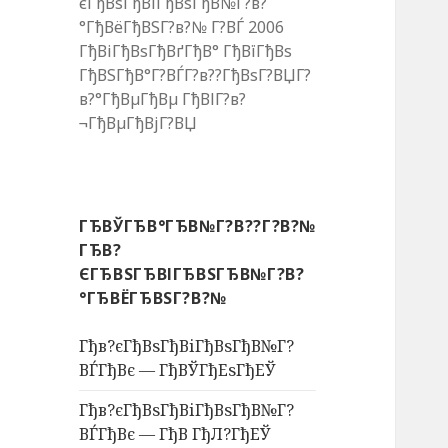
єГђВѕГђВіГђВѕГђВ№Г?в?
°ГђВёГђВЅГ?в?№ Г?ВЃ 2006
ГђВіГђВѕГђВґГђВ° ГђВїГђВѕ
ГђВЅГђВ°Г?ВЃГ?в??ГђВѕГ?ВЏГ?
в?°ГђВµГђВµ ГђВІГ?в?
¬ГђВµГђВјГ?ВЏ
ГЂВЎГЂВ°ГЂВ№Г?В??Г?В?№
ГЂВ?
ЄГЂВЅГЂВІГЂВЅГЂВ№Г?В?
°ГЂВЁГЂВЅГ?В?№
Гђв?єГђВѕГђВіГђВѕГђВ№Г?
ВЃГђВє — ГђВЎГђЕѕГђЕЎ
Гђв?єГђВѕГђВіГђВѕГђВ№Г?
ВЃГђВє — ГђВ ГђЛ?ГђЕЎ