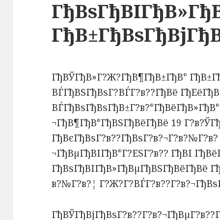
ГђВѕГђВІГђВ»Гђ
ГђВ±ГђВѕГђВјГђ
ГђВЎГђВ»Г?Ж?ГђВ¶ГђВ±ГђВ° ГђВ±Гђ
ВЃГђВЅГђВѕГ?ВЃГ?в??ГђВё ГђЕёГђВ
ВЃГђВѕГђВѕГђВ±Г?в?°ГђВёГђВ»ГђВ° 
¬ГђВ¶ГђВ°ГђВЅГђВёГђВё 19 Г?в?ЎГ
ГђВєГђВѕГ?в??ГђВѕГ?в?¬Г?в?№Г?в?¦
¬ГђВµГђВІГђВ°Г?ЕЅГ?в?? ГђВІ ГђВё
ГђВѕГђВІГђВ»ГђВµГђВЅГђВёГђВё Гђ
в?№Г?в?¦ Г?Ж?Г?ВЃГ?в??Г?в?¬ГђВѕ
ГђВЎГђВјГђВѕГ?в??Г?в?¬ГђВµГ?в??Г