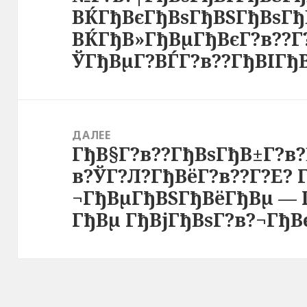
ВЌГђВєГђВѕГђВЅГђВѕГђВ
ВЌГђВ»ГђВµГђВєГ?в??Г
ЎГђВµГ?ВЃГ?в??ГђВІГђ
ДАЛЕЕ
ГђВ§Г?в??ГђВѕГђВ±Г?в
Следующая
в?ЎГ?Л?ГђВёГ?в??Г?Е? 
запись:
¬ГђВµГђВЅГђВёГђВµ — 
ГђВµ ГђВјГђВѕГ?в?¬Гђ