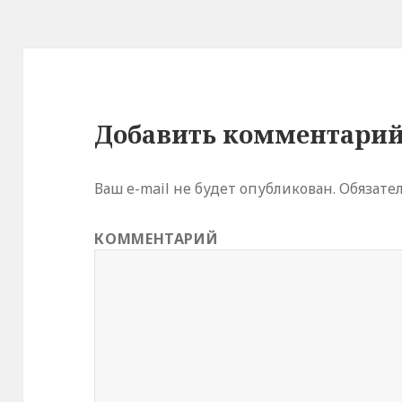
а
е
т
с
я
в
н
о
в
о
м
Добавить комментари
о
к
н
е
)
Ваш e-mail не будет опубликован.
Обязате
КОММЕНТАРИЙ