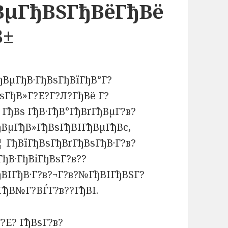
ВµГђВЅГђВёГђВё
В±
ВµГђВ·ГђВѕГђВїГђВ°Г?
ѕГђВ»Г?Е?Г?Л?ГђВё Г?
ГђВѕ ГђВ·ГђВ°ГђВґГђВµГ?в?
ђВµГђВ»ГђВѕГђВІГђВµГђВє,
 ГђВїГђВѕГђВґГђВѕГђВ·Г?в?
ГђВ·ГђВіГђВѕГ?в??
ВІГђВ·Г?в?¬Г?в?№ГђВІГђВЅГ?
ГђВ№Г?ВЃГ?в??ГђВІ.
?Е? ГђВѕГ?в?