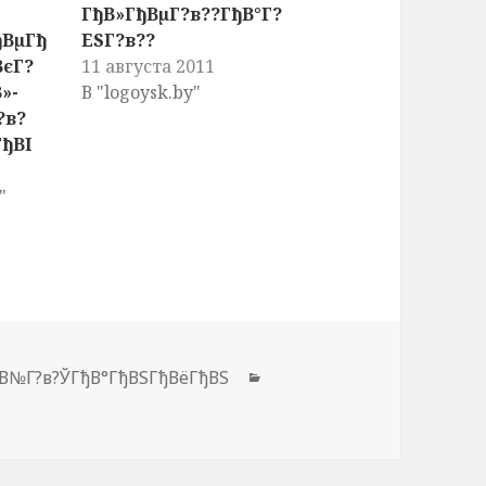
ГђВ»ГђВµГ?в??ГђВ°Г?
ђВµГђ
ЕЅГ?в??
ВєГ?
11 августа 2011
»-
В "logoysk.by"
?в?
ГђВІ
"
ђВ№Г?в?ЎГђВ°ГђВЅГђВёГђВЅ
Рубрики