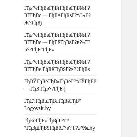
Гђв?єГђВѕГђВіГђВѕГђВ№Г?
ВЃГђВє — ГђВ¤ГђВѕГ?в?¬Г?
Ж?ГђВј
Гђв?єГђВѕГђВіГђВѕГђВ№Г?
ВЃГђВє — ГђЕёГђВѕГ?в?¬Г?
в??ГђВ°ГђВ»
Гђв?єГђВѕГђВіГђВѕГђВ№Г?
ВЃГђВє.ГђВёГђВЅГ?в??ГђВѕ
ГђВЎГђВёГђВ»ГђВёГ?в?ЎГђВё
— ГђВ Гђв??ГђВ¦
ГђЕ?ГђВµГђВґГђВёГђВ°
Logoysk.by
ГђЕёГђВ»ГђВµГ?в?
°ГђВµГђВЅГђВёГ?в? Г?в?№.by