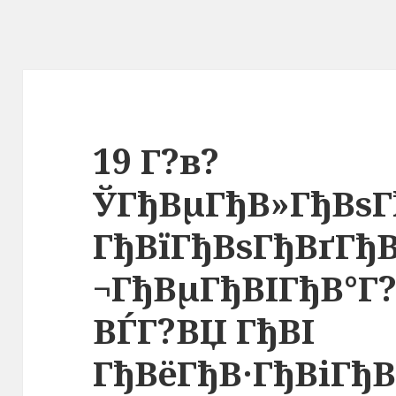
19 Г?в?
ЎГђВµГђВ»ГђВѕГ
ГђВїГђВѕГђВґГђВ
¬ГђВµГђВІГђВ°Г?
ВЃГ?ВЏ ГђВІ
ГђВёГђВ·ГђВіГђВ