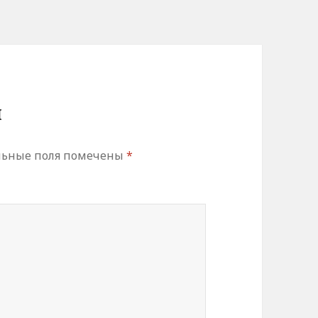
й
льные поля помечены
*