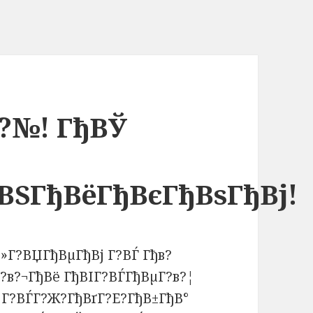
?№! ГђВЎ
ВЅГђВёГђВєГђВѕГђВј!
В»Г?ВЏГђВµГђВј Г?ВЃ Гђв?
?в?¬ГђВё ГђВІГ?ВЃГђВµГ?в?¦
? Г?ВЃГ?Ж?ГђВґГ?Е?ГђВ±ГђВ°