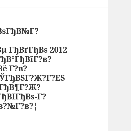
ђВѕГђВ№Г?
µ ГђВґГђВѕ 2012
ГђВ°ГђВїГ?в?
ё Г?в?
?ЎГђВЅГ?Ж?Г?ЕЅ
°ГђВ¶Г?Ж?
ђВІГђВѕ-Г?
в?№Г?в?¦