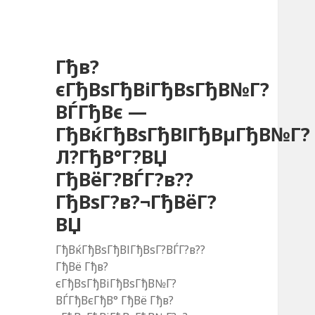
Гђв?
єГђВѕГђВіГђВѕГђВ№Г?
ВЃГђВє —
ГђВќГђВѕГђВІГђВµГђВ№Г?
Л?ГђВ°Г?ВЏ
ГђВёГ?ВЃГ?в??
ГђВѕГ?в?¬ГђВёГ?
ВЏ
ГђВќГђВѕГђВІГђВѕГ?ВЃГ?в??
ГђВё Гђв?
єГђВѕГђВіГђВѕГђВ№Г?
ВЃГђВєГђВ° ГђВё Гђв?