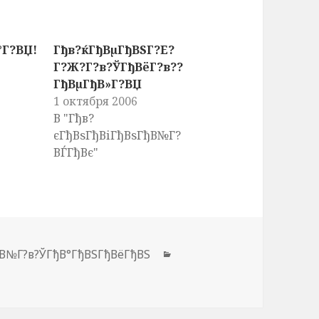
°Г?ВЏ!
Гђв?ќГђВµГђВЅГ?Е?
Г?Ж?Г?в?ЎГђВёГ?в??
ГђВµГђВ»Г?ВЏ
1 октября 2006
В "Гђв?
єГђВѕГђВіГђВѕГђВ№Г?
ВЃГђВє"
ђВ№Г?в?ЎГђВ°ГђВЅГђВёГђВЅ
Рубрики