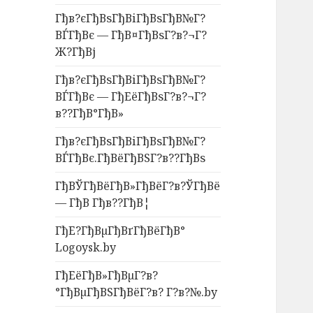
Гђв?єГђВѕГђВіГђВѕГђВ№Г?
ВЃГђВє — ГђВ¤ГђВѕГ?в?¬Г?
Ж?ГђВј
Гђв?єГђВѕГђВіГђВѕГђВ№Г?
ВЃГђВє — ГђЕёГђВѕГ?в?¬Г?
в??ГђВ°ГђВ»
Гђв?єГђВѕГђВіГђВѕГђВ№Г?
ВЃГђВє.ГђВёГђВЅГ?в??ГђВѕ
ГђВЎГђВёГђВ»ГђВёГ?в?ЎГђВё
— ГђВ Гђв??ГђВ¦
ГђЕ?ГђВµГђВґГђВёГђВ°
Logoysk.by
ГђЕёГђВ»ГђВµГ?в?
°ГђВµГђВЅГђВёГ?в? Г?в?№.by