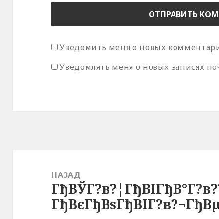
Уведомить меня о новых комментария
Уведомлять меня о новых записях по
Навигация
по
НАЗАД
ГђВЎГ?в?¦ГђВІГђВ°Г?в?
записям
Предыдущая
ГђВєГђВѕГђВІГ?в?¬ГђВ
запись: