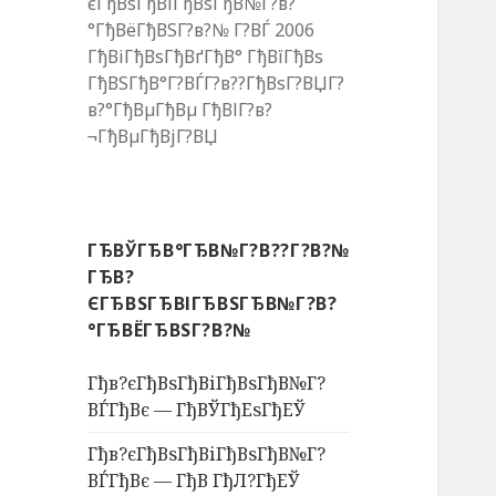
єГђВѕГђВіГђВѕГђВ№Г?в?
°ГђВёГђВЅГ?в?№ Г?ВЃ 2006
ГђВіГђВѕГђВґГђВ° ГђВїГђВѕ
ГђВЅГђВ°Г?ВЃГ?в??ГђВѕГ?ВЏГ?
в?°ГђВµГђВµ ГђВІГ?в?
¬ГђВµГђВјГ?ВЏ
ГЂВЎГЂВ°ГЂВ№Г?В??Г?В?№
ГЂВ?
ЄГЂВЅГЂВІГЂВЅГЂВ№Г?В?
°ГЂВЁГЂВЅГ?В?№
Гђв?єГђВѕГђВіГђВѕГђВ№Г?
ВЃГђВє — ГђВЎГђЕѕГђЕЎ
Гђв?єГђВѕГђВіГђВѕГђВ№Г?
ВЃГђВє — ГђВ ГђЛ?ГђЕЎ