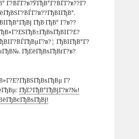
° Г?ВЃГ?в?ЎГђВ°Г?ВЃГ?в??Г?
ёГђВЅГ?ВЃГ?в??ГђВІГђВ°.
ІГђВ°ГђВј ГђВ·ГђВ° Г?в??
ГђВ»Г?ЕЅГђВ±ГђВѕГђВІГ?Е?
ђВІГ?ВЃГђВµГ?в?¦ ГђВІГђВ°Г?
µГђВ№. ГђЕёГђВѕГђВґГ?в?
В»Г?Е?ГђВЅГђВѕГђВµ Г?
ёГђВµ:
ГђЕ?ГђВ°ГђВјГ?в?№!
ВёГђВєГђВѕГђВј!