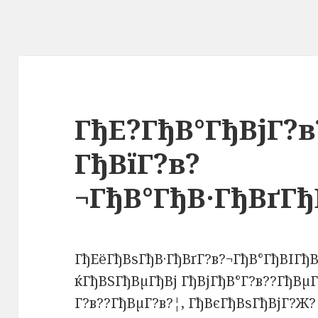
ГђЕ?ГђВ°ГђВјГ?в
ГђВїГ?в?
¬ГђВ°ГђВ·ГђВґГђ
ГђЕёГђВѕГђВ·ГђВґГ?в?¬ГђВ°ГђВІГђ
ќГђВЅГђВµГђВј ГђВјГђВ°Г?в??ГђВµГ
Г?в??ГђВµГ?в?¦, ГђВєГђВѕГђВјГ?Ж