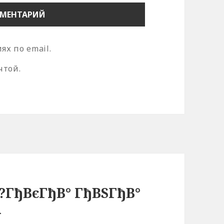
х по email.
чтой.
?ГђВєГђВ° ГђВЅГђВ°
µ