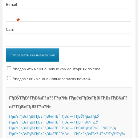
E-mail
*
Сайт
Уведомить меня о новых комментариях по email.
Уведомлять меня о новых записях почтой.
ГђВЎГђВ°ГђВ№Г?в??Г?в?№ Гђв?єГђВѕГђВіГђВѕГђВ№Г?
в?°ГђВёГђВЅГ?в?№
Гђв?єГђВѕГђВіГђВѕГђВ№Г?ВЃГђВє — ГђВЎГђЕѕГђЕЎ
Гђв?єГђВѕГђВіГђВѕГђВ№Г?ВЃГђВє — ГђВ ГђЛ?ГђЕЎ
Гђв?єГђВѕГђВіГђВѕГђВ№Г?ВЃГђВє — ГђВ¤ГђВѕГ?в?¬Г?Ж?ГђВј
Гђв?єГђВѕГђВіГђВѕГђВ№Г?ВЃГђВє — ГђЕёГђВѕГ?в?¬Г?в??ГђВ°ГђВ»