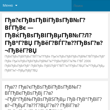
Меню
Гђв?єГђВѕГђВіГђВѕГђВ№Г?
ВЃГђВє —
ГђВќГђВѕГђВІГђВµГђВ№Г?Л?
ГђВ°Г?ВЏ ГђВёГ?ВЃГ?в??ГђВѕГ?в?
¬ГђВёГ?ВЏ
ГђВќГђВѕГђВІГђВѕГ?ВЃГ?в??ГђВё Гђв?єГђВѕГђВіГђВѕГђВ№Г?ВЃГђВєГђВ°
ГђВё Гђв?єГђВѕГђВіГђВѕГђВ№Г?в?°ГђВёГђВЅГ?в?№ Г?ВЃ 2006
ГђВіГђВѕГђВґГђВ° ГђВїГђВѕ ГђВЅГђВ°Г?ВЃГ?в??ГђВѕГ?ВЏГ?в?°ГђВµГђВµ
ГђВІГ?в?¬ГђВµГђВјГ?ВЏ
Гђв?? Гђв?єГђВѕГђВіГђВѕГђВ№Г?
ВЃГђВєГђВѕГђВј Г?в?
¬ГђВ°ГђВ№ГђВѕГђВЅГђВµ ГђВ·ГђВ°ГђВїГ?
в?¬ГђВµГ?в??Г?ВЏГ?в?? ГђВїГ?в?