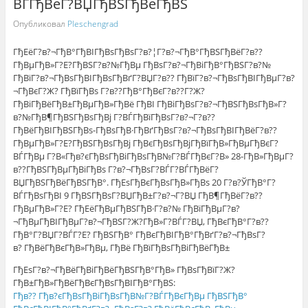
ВЃГђВёГ?ВЏГђВЅГђВёГђВЅ
Опубликовал
Pleschengrad
ГђЕёГ?в?¬ГђВ°ГђВІГђВѕГђВѕГ?в?¦Г?в?¬ГђВ°ГђВЅГђВёГ?в??
ГђВµГђВ»Г?Е?ГђВЅГ?в?№ГђВµ ГђВѕГ?в?¬ГђВіГђВ°ГђВЅГ?в?№
ГђВїГ?в?¬ГђВѕГђВІГђВѕГђВґГ?ВЏГ?в?? ГђВїГ?в?¬ГђВѕГђВІГђВµГ?в?
¬ГђВєГ?Ж? ГђВїГђВѕ Г?в??ГђВ°ГђВєГ?в??Г?Ж?
ГђВіГђВёГђВ±ГђВµГђВ»ГђВё ГђВІ ГђВіГђВѕГ?в?¬ГђВЅГђВѕГђВ»Г?
в?№ГђВ¶ГђВЅГђВѕГђВј Г?ВЃГђВїГђВѕГ?в?¬Г?в??
ГђВёГђВІГђВЅГђВѕ-ГђВѕГђВ·ГђВґГђВѕГ?в?¬ГђВѕГђВІГђВёГ?в??
ГђВµГђВ»Г?Е?ГђВЅГђВѕГђВј ГђВєГђВѕГђВјГђВїГђВ»ГђВµГђВєГ?
ВЃГђВµ Г?В«Гђв?єГђВѕГђВіГђВѕГђВ№Г?ВЃГђВєГ?В» 28-ГђВ»ГђВµГ?
в??ГђВЅГђВµГђВіГђВѕ Г?в?¬ГђВѕГ?ВЃГ?ВЃГђВёГ?
ВЏГђВЅГђВёГђВЅГђВ°. ГђЕѕГђВєГђВѕГђВ»ГђВѕ 20 Г?в?ЎГђВ°Г?
ВЃГђВѕГђВІ 9 ГђВЅГђВѕГ?ВЏГђВ±Г?в?¬Г?ВЏ ГђВ¶ГђВёГ?в??
ГђВµГђВ»Г?Е? ГђЕёГђВµГђВЅГђВ·Г?в?№ ГђВїГђВµГ?в?
¬ГђВµГђВІГђВµГ?в?¬ГђВЅГ?Ж?ГђВ»Г?ВЃГ?ВЏ, ГђВєГђВ°Г?в??
ГђВ°Г?ВЏГ?ВЃГ?Е? ГђВЅГђВ° ГђВєГђВІГђВ°ГђВґГ?в?¬ГђВѕГ?
в? ГђВёГђВєГђВ»ГђВµ, ГђВё ГђВїГђВѕГђВіГђВёГђВ±
ГђЕѕГ?в?¬ГђВёГђВіГђВёГђВЅГђВ°ГђВ» ГђВѕГђВїГ?Ж?
ГђВ±ГђВ»ГђВёГђВєГђВѕГђВІГђВ°ГђВЅ:
Гђв?? Гђв?єГђВѕГђВіГђВѕГђВ№Г?ВЃГђВєГђВµ ГђВЅГђВ°