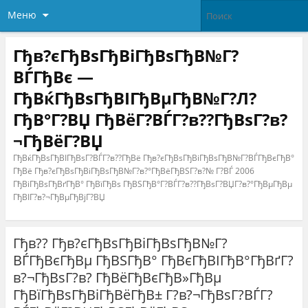
Меню
Гђв?єГђВѕГђВіГђВѕГђВ№Г?
ВЃГђВє —
ГђВќГђВѕГђВІГђВµГђВ№Г?Л?
ГђВ°Г?ВЏ ГђВёГ?ВЃГ?в??ГђВѕГ?в?
¬ГђВёГ?ВЏ
ГђВќГђВѕГђВІГђВѕГ?ВЃГ?в??ГђВё Гђв?єГђВѕГђВіГђВѕГђВ№Г?ВЃГђВєГђВ°
ГђВё Гђв?єГђВѕГђВіГђВѕГђВ№Г?в?°ГђВёГђВЅГ?в?№ Г?ВЃ 2006
ГђВіГђВѕГђВґГђВ° ГђВїГђВѕ ГђВЅГђВ°Г?ВЃГ?в??ГђВѕГ?ВЏГ?в?°ГђВµГђВµ
ГђВІГ?в?¬ГђВµГђВјГ?ВЏ
Гђв?? Гђв?єГђВѕГђВіГђВѕГђВ№Г?
ВЃГђВєГђВµ ГђВЅГђВ° ГђВєГђВІГђВ°ГђВґГ?
в?¬ГђВѕГ?в? ГђВёГђВєГђВ»ГђВµ
ГђВїГђВѕГђВіГђВёГђВ± Г?в?¬ГђВѕГ?ВЃГ?