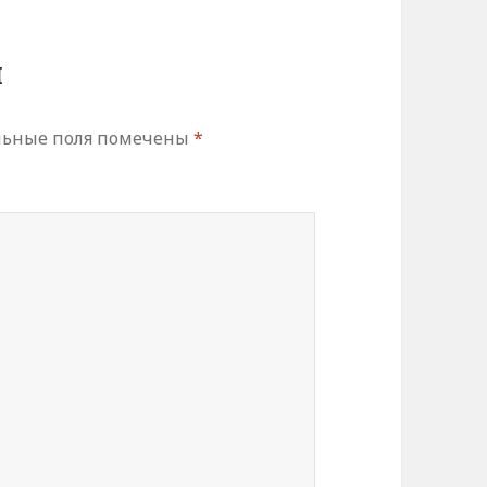
й
льные поля помечены
*