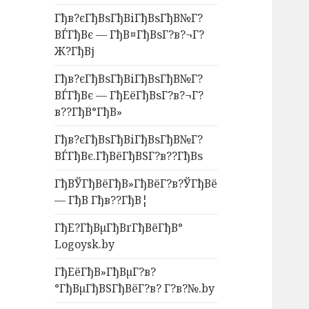
Гђв?єГђВѕГђВіГђВѕГђВ№Г?
ВЃГђВє — ГђВ¤ГђВѕГ?в?¬Г?
Ж?ГђВј
Гђв?єГђВѕГђВіГђВѕГђВ№Г?
ВЃГђВє — ГђЕёГђВѕГ?в?¬Г?
в??ГђВ°ГђВ»
Гђв?єГђВѕГђВіГђВѕГђВ№Г?
ВЃГђВє.ГђВёГђВЅГ?в??ГђВѕ
ГђВЎГђВёГђВ»ГђВёГ?в?ЎГђВё
— ГђВ Гђв??ГђВ¦
ГђЕ?ГђВµГђВґГђВёГђВ°
Logoysk.by
ГђЕёГђВ»ГђВµГ?в?
°ГђВµГђВЅГђВёГ?в? Г?в?№.by