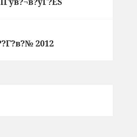
ІГўв?¬в?ўГ?ЕЅ
?Г?в?№ 2012