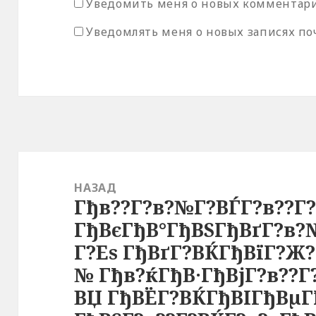
Уведомить меня о новых комментария
Уведомлять меня о новых записях по
Навигация
по
НАЗАД
Гђв??Г?в?№Г?ВЃГ?в??Г
записям
Предыдущая
ГђВєГђВ°ГђВЅГђВґГ?в?
запись:
Г?Еѕ ГђВґГ?ВЌГђВїГ?Ж?
№ Гђв?ќГђВ·ГђВјГ?в??Г
ВЏ ГђВЁГ?ВЌГђВІГђВµГђ