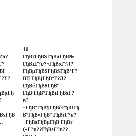
10
?в?
ГђВґГђВЅГђВµГђВ№
Г?
ГђВ±Г?в?¬ГђВѕГ?Л?
ВІ
ГђВµГђВЅГђВЅГђВ°Г?
Г?Е?
ВЏ ГђВјГђВ°Г?Л?
ГђВёГђВЅГђВ°
ђВµГђ
ГђВ·ГђВ°ГђВіГђВѕГ?
?
в?
¬ГђВ°ГђВ¶ГђВёГђВІГђ
ђВѕГђВ
В°ГђВ»ГђВ° ГђВїГ?в?
..
¬ГђВѕГђВµГђВ·ГђВґ
1
(+Г?в??ГђВѕГ?в??