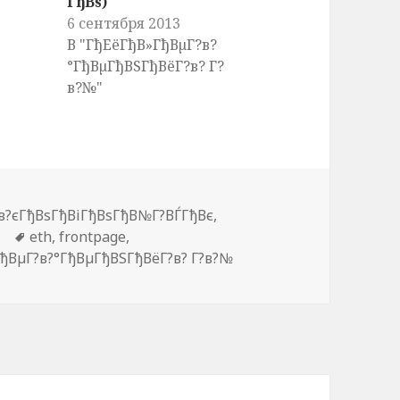
ГђВѕ)
6 сентября 2013
В "ГђЕёГђВ»ГђВµГ?в?
°ГђВµГђВЅГђВёГ?в? Г?
в?№"
брики
в?єГђВѕГђВіГђВѕГђВ№Г?ВЃГђВє
,
Метки
eth
,
frontpage
,
ђВµГ?в?°ГђВµГђВЅГђВёГ?в? Г?в?№