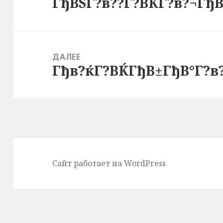
ГђВЅГ?в??Г?ВЌГ?в?¬ГђВ
ДАЛЕЕ
Гђв?ќГ?ВЌГђВ±ГђВ°Г?в?
Следующая
запись:
Сайт работает на WordPress