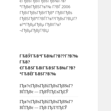
єГђВѕГђВіГђВѕГђВ№Г?в?
°ГђВёГђВЅГ?в?№ Г?ВЃ 2006
ГђВіГђВѕГђВґГђВ° ГђВїГђВѕ
ГђВЅГђВ°Г?ВЃГ?в??ГђВѕГ?ВЏГ?
в?°ГђВµГђВµ ГђВІГ?в?
¬ГђВµГђВјГ?ВЏ
ГЂВЎГЂВ°ГЂВ№Г?В??Г?В?№
ГЂВ?
ЄГЂВЅГЂВІГЂВЅГЂВ№Г?В?
°ГЂВЁГЂВЅГ?В?№
Гђв?єГђВѕГђВіГђВѕГђВ№Г?
ВЃГђВє — ГђВЎГђЕѕГђЕЎ
Гђв?єГђВѕГђВіГђВѕГђВ№Г?
ВЃГђВє — ГђВ ГђЛ?ГђЕЎ