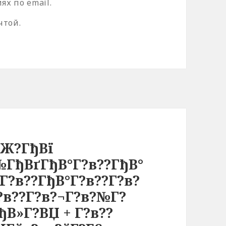
х по email.
чтой.
?Ж?ГђВї
№ГђВґГђВ°Г?в??ГђВ°
Г?в??ГђВ°Г?в??Г?в?
?в??Г?в?¬Г?в?№Г?
В»Г?ВЏ + Г?в??