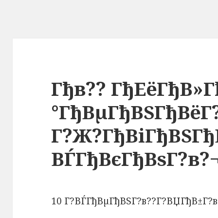
Гђв?? ГђЕёГђВ»Г
°ГђВµГђВЅГђВёГ?
Г?Ж?ГђВіГђВЅГђ
ВЃГђВєГђВѕГ?в?
10 Г?ВЃГђВµГђВЅГ?в??Г?ВЏГђВ±Г?