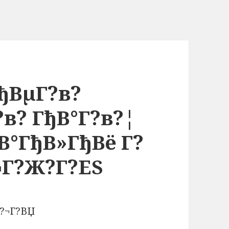
ђВµГ?в?
в? ГђВ°Г?в?¦
В°ГђВ»ГђВё Г?
¬Г?Ж?Г?ЕЅ
в?¬Г?ВЏ