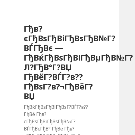
Гђв?
єГђВѕГђВіГђВѕГђВ№Г?
ВЃГђВє —
ГђВќГђВѕГђВІГђВµГђВ№Г?
Л?ГђВ°Г?ВЏ
ГђВёГ?ВЃГ?в??
ГђВѕГ?в?¬ГђВёГ?
ВЏ
ГђВќГђВѕГђВІГђВѕГ?ВЃГ?в??
ГђВё Гђв?
єГђВѕГђВіГђВѕГђВ№Г?
ВЃГђВєГђВ° ГђВё Гђв?