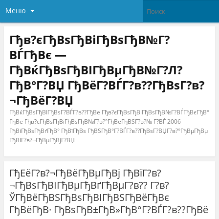
Меню
Гђв?єГђВѕГђВіГђВѕГђВ№Г?
ВЃГђВє —
ГђВќГђВѕГђВІГђВµГђВ№Г?Л?
ГђВ°Г?ВЏ ГђВёГ?ВЃГ?в??ГђВѕГ?в?
¬ГђВёГ?ВЏ
ГђВќГђВѕГђВІГђВѕГ?ВЃГ?в??ГђВё Гђв?єГђВѕГђВіГђВѕГђВ№Г?ВЃГђВєГђВ°
ГђВё Гђв?єГђВѕГђВіГђВѕГђВ№Г?в?°ГђВёГђВЅГ?в?№ Г?ВЃ 2006
ГђВіГђВѕГђВґГђВ° ГђВїГђВѕ ГђВЅГђВ°Г?ВЃГ?в??ГђВѕГ?ВЏГ?в?°ГђВµГђВµ
ГђВІГ?в?¬ГђВµГђВјГ?ВЏ
ГђЕёГ?в?¬ГђВёГђВµГђВј ГђВїГ?в?
¬ГђВѕГђВІГђВµГђВґГђВµГ?в?? Г?в?
ЎГђВёГђВЅГђВѕГђВІГђВЅГђВёГђВє
ГђВёГђВ· ГђВѕГђВ±ГђВ»ГђВ°Г?ВЃГ?в??ГђВё