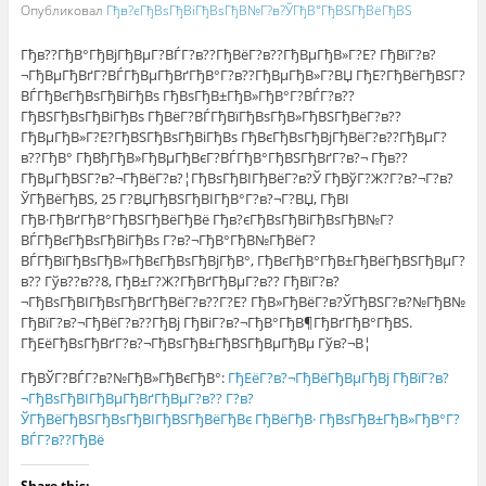
Опубликовал
Гђв?єГђВѕГђВіГђВѕГђВ№Г?в?ЎГђВ°ГђВЅГђВёГђВЅ
Гђв??ГђВ°ГђВјГђВµГ?ВЃГ?в??ГђВёГ?в??ГђВµГђВ»Г?Е? ГђВїГ?в?
¬ГђВµГђВґГ?ВЃГђВµГђВґГђВ°Г?в??ГђВµГђВ»Г?ВЏ ГђЕ?ГђВёГђВЅГ?
ВЃГђВєГђВѕГђВіГђВѕ ГђВѕГђВ±ГђВ»ГђВ°Г?ВЃГ?в??
ГђВЅГђВѕГђВіГђВѕ ГђВёГ?ВЃГђВїГђВѕГђВ»ГђВЅГђВёГ?в??
ГђВµГђВ»Г?Е?ГђВЅГђВѕГђВіГђВѕ ГђВєГђВѕГђВјГђВёГ?в??ГђВµГ?
в??ГђВ° ГђВђГђВ»ГђВµГђВєГ?ВЃГђВ°ГђВЅГђВґГ?в?¬ Гђв??
ГђВµГђВЅГ?в?¬ГђВёГ?в?¦ГђВѕГђВІГђВёГ?в?Ў ГђВўГ?Ж?Г?в?¬Г?в?
ЎГђВёГђВЅ, 25 Г?ВЏГђВЅГђВІГђВ°Г?в?¬Г?ВЏ, ГђВІ
ГђВ·ГђВґГђВ°ГђВЅГђВёГђВё Гђв?єГђВѕГђВіГђВѕГђВ№Г?
ВЃГђВєГђВѕГђВіГђВѕ Г?в?¬ГђВ°ГђВ№ГђВёГ?
ВЃГђВїГђВѕГђВ»ГђВєГђВѕГђВјГђВ°, ГђВєГђВ°ГђВ±ГђВёГђВЅГђВµГ?
в?? Гўв??в??8, ГђВ±Г?Ж?ГђВґГђВµГ?в?? ГђВїГ?в?
¬ГђВѕГђВІГђВѕГђВґГђВёГ?в??Г?Е? ГђВ»ГђВёГ?в?ЎГђВЅГ?в?№ГђВ№
ГђВїГ?в?¬ГђВёГ?в??ГђВј ГђВіГ?в?¬ГђВ°ГђВ¶ГђВґГђВ°ГђВЅ.
ГђЕёГђВѕГђВґГ?в?¬ГђВѕГђВ±ГђВЅГђВµГђВµ Гўв?¬В¦
ГђВЎГ?ВЃГ?в?№ГђВ»ГђВєГђВ°:
ГђЕёГ?в?¬ГђВёГђВµГђВј ГђВїГ?в?
¬ГђВѕГђВІГђВµГђВґГђВµГ?в?? Г?в?
ЎГђВёГђВЅГђВѕГђВІГђВЅГђВёГђВє ГђВёГђВ· ГђВѕГђВ±ГђВ»ГђВ°Г?
ВЃГ?в??ГђВё
Share this: