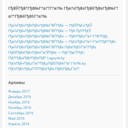
ГђВЎГђВ°ГђВ№Г?в??Г?в?№ Гђв?єГђВѕГђВіГђВѕГђВ№Г?
в?°ГђВёГђВЅГ?в?№
Гђв?єГђВѕГђВіГђВѕГђВ№Г?ВЃГђВє — ГђВЎГђЕѕГђЕЎ
Гђв?єГђВѕГђВіГђВѕГђВ№Г?ВЃГђВє — ГђВ ГђЛ?ГђЕЎ
Гђв?єГђВѕГђВіГђВѕГђВ№Г?ВЃГђВє — ГђВ¤ГђВѕГ?в?¬Г?Ж?ГђВј
Гђв?єГђВѕГђВіГђВѕГђВ№Г?ВЃГђВє — ГђЕёГђВѕГ?в?¬Г?в??ГђВ°ГђВ»
Гђв?єГђВѕГђВіГђВѕГђВ№Г?ВЃГђВє.ГђВёГђВЅГ?в??ГђВѕ
ГђВЎГђВёГђВ»ГђВёГ?в?ЎГђВё — ГђВ Гђв??ГђВ¦
ГђЕ?ГђВµГђВґГђВёГђВ° Logoysk.by
ГђЕёГђВ»ГђВµГ?в?°ГђВµГђВЅГђВёГ?в? Г?в?№.by
ГђЕёГђВ»ГђВµГ?Л?ГђВєГђВё.ГђВЅГђВµГ?в??
Архивы
Январь 2017
Декабрь 2016
Ноябрь 2016
Октябрь 2016
Сентябрь 2016
Май 2016
Апрель 2016