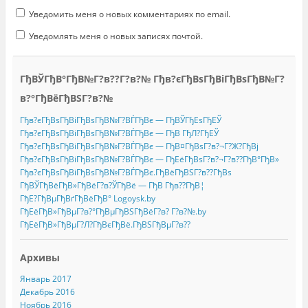
Уведомить меня о новых комментариях по email.
Уведомлять меня о новых записях почтой.
ГђВЎГђВ°ГђВ№Г?в??Г?в?№ Гђв?єГђВѕГђВіГђВѕГђВ№Г?
в?°ГђВёГђВЅГ?в?№
Гђв?єГђВѕГђВіГђВѕГђВ№Г?ВЃГђВє — ГђВЎГђЕѕГђЕЎ
Гђв?єГђВѕГђВіГђВѕГђВ№Г?ВЃГђВє — ГђВ ГђЛ?ГђЕЎ
Гђв?єГђВѕГђВіГђВѕГђВ№Г?ВЃГђВє — ГђВ¤ГђВѕГ?в?¬Г?Ж?ГђВј
Гђв?єГђВѕГђВіГђВѕГђВ№Г?ВЃГђВє — ГђЕёГђВѕГ?в?¬Г?в??ГђВ°ГђВ»
Гђв?єГђВѕГђВіГђВѕГђВ№Г?ВЃГђВє.ГђВёГђВЅГ?в??ГђВѕ
ГђВЎГђВёГђВ»ГђВёГ?в?ЎГђВё — ГђВ Гђв??ГђВ¦
ГђЕ?ГђВµГђВґГђВёГђВ° Logoysk.by
ГђЕёГђВ»ГђВµГ?в?°ГђВµГђВЅГђВёГ?в? Г?в?№.by
ГђЕёГђВ»ГђВµГ?Л?ГђВєГђВё.ГђВЅГђВµГ?в??
Архивы
Январь 2017
Декабрь 2016
Ноябрь 2016