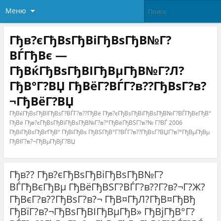
Меню
Гђв?єГђВѕГђВіГђВѕГђВ№Г?
ВЃГђВє —
ГђВќГђВѕГђВІГђВµГђВ№Г?Л?
ГђВ°Г?ВЏ ГђВёГ?ВЃГ?в??ГђВѕГ?в?
¬ГђВёГ?ВЏ
ГђВќГђВѕГђВІГђВѕГ?ВЃГ?в??ГђВё Гђв?єГђВѕГђВіГђВѕГђВ№Г?ВЃГђВєГђВ°
ГђВё Гђв?єГђВѕГђВіГђВѕГђВ№Г?в?°ГђВёГђВЅГ?в?№ Г?ВЃ 2006
ГђВіГђВѕГђВґГђВ° ГђВїГђВѕ ГђВЅГђВ°Г?ВЃГ?в??ГђВѕГ?ВЏГ?в?°ГђВµГђВµ
ГђВІГ?в?¬ГђВµГђВјГ?ВЏ
Гђв?? Гђв?єГђВѕГђВіГђВѕГђВ№Г?
ВЃГђВєГђВµ ГђВёГђВЅГ?ВЃГ?в??Г?в?¬Г?Ж?
ГђВєГ?в??ГђВѕГ?в?¬ ГђВ¤ГђЛ?ГђВ¤ГђВђ
ГђВїГ?в?¬ГђВѕГђВІГђВµГђВ» ГђВјГђВ°Г?