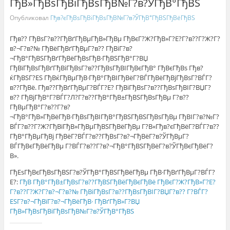
ГђВ»ГђВѕГђВіГђВѕГђВ№Г?в?ЎГђВ°ГђВЅ
Опубликовал
Гђв?єГђВѕГђВіГђВѕГђВ№Г?в?ЎГђВ°ГђВЅГђВёГђВЅ
Гђв?? ГђВѕГ?в??ГђВґГђВµГђВ»ГђВµ ГђВєГ?Ж?ГђВ»Г?Е?Г?в??Г?Ж?Г?
в?¬Г?в?№ ГђВёГђВґГђВµГ?в?? ГђВіГ?в?
¬ГђВ°ГђВЅГђВґГђВёГђВѕГђВ·ГђВЅГђВ°Г?ВЏ
ГђВїГђВѕГђВґГђВіГђВѕГ?в??ГђВѕГђВІГђВєГђВ° ГђВєГђВѕ Гђв?
ќГђВЅГ?ЕЅ ГђВќГђВµГђВ·ГђВ°ГђВІГђВёГ?ВЃГђВёГђВјГђВѕГ?ВЃГ?
в??ГђВё. Гђв??ГђВґГђВµГ?ВЃГ?Е? ГђВіГђВѕГ?в??ГђВѕГђВІГ?ВЏГ?
в?? ГђВјГђВ°Г?ВЃГ?Л?Г?в??ГђВ°ГђВ±ГђВЅГђВѕГђВµ Г?в??
ГђВµГђВ°Г?в??Г?в?
¬ГђВ°ГђВ»ГђВёГђВ·ГђВѕГђВІГђВ°ГђВЅГђВЅГђВѕГђВµ ГђВІГ?в?№Г?
ВЃГ?в??Г?Ж?ГђВїГђВ»ГђВµГђВЅГђВёГђВµ Г?В«Гђв?єГђВёГ?ВЃГ?в??
ГђВ°ГђВµГђВј ГђВёГ?ВЃГ?в??ГђВѕГ?в?¬ГђВёГ?в?ЎГђВµГ?
ВЃГђВєГђВёГђВµ Г?ВЃГ?в??Г?в?¬ГђВ°ГђВЅГђВёГ?в?ЎГђВєГђВёГ?
В».
ГђЕѕГђВєГђВѕГђВЅГ?в?ЎГђВ°ГђВЅГђВёГђВµ ГђВ·ГђВґГђВµГ?ВЃГ?
Е?:
ГђВ ГђВ°ГђВ±ГђВѕГ?в??ГђВЅГђВёГђВєГђВё ГђВєГ?Ж?ГђВ»Г?Е?
Г?в??Г?Ж?Г?в?¬Г?в?№ ГђВіГђВѕГ?в??ГђВѕГђВІГ?ВЏГ?в?? Г?ВЃГ?
ЕЅГ?в?¬ГђВїГ?в?¬ГђВёГђВ· ГђВґГђВ»Г?ВЏ
ГђВ»ГђВѕГђВіГђВѕГђВ№Г?в?ЎГђВ°ГђВЅ