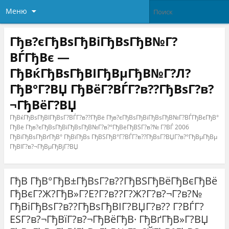
Меню
Гђв?єГђВѕГђВіГђВѕГђВ№Г?
ВЃГђВє —
ГђВќГђВѕГђВІГђВµГђВ№Г?Л?
ГђВ°Г?ВЏ ГђВёГ?ВЃГ?в??ГђВѕГ?в?
¬ГђВёГ?ВЏ
ГђВќГђВѕГђВІГђВѕГ?ВЃГ?в??ГђВё Гђв?єГђВѕГђВіГђВѕГђВ№Г?ВЃГђВєГђВ°
ГђВё Гђв?єГђВѕГђВіГђВѕГђВ№Г?в?°ГђВёГђВЅГ?в?№ Г?ВЃ 2006
ГђВіГђВѕГђВґГђВ° ГђВїГђВѕ ГђВЅГђВ°Г?ВЃГ?в??ГђВѕГ?ВЏГ?в?°ГђВµГђВµ
ГђВІГ?в?¬ГђВµГђВјГ?ВЏ
ГђВ ГђВ°ГђВ±ГђВѕГ?в??ГђВЅГђВёГђВєГђВё
ГђВєГ?Ж?ГђВ»Г?Е?Г?в??Г?Ж?Г?в?¬Г?в?№
ГђВіГђВѕГ?в??ГђВѕГђВІГ?ВЏГ?в?? Г?ВЃГ?
ЕЅГ?в?¬ГђВїГ?в?¬ГђВёГђВ· ГђВґГђВ»Г?ВЏ