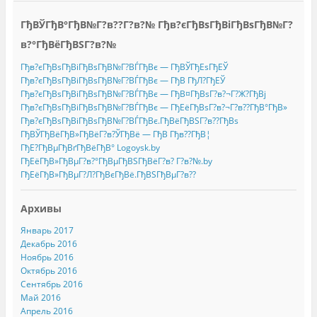
ГђВЎГђВ°ГђВ№Г?в??Г?в?№ Гђв?єГђВѕГђВіГђВѕГђВ№Г?
в?°ГђВёГђВЅГ?в?№
Гђв?єГђВѕГђВіГђВѕГђВ№Г?ВЃГђВє — ГђВЎГђЕѕГђЕЎ
Гђв?єГђВѕГђВіГђВѕГђВ№Г?ВЃГђВє — ГђВ ГђЛ?ГђЕЎ
Гђв?єГђВѕГђВіГђВѕГђВ№Г?ВЃГђВє — ГђВ¤ГђВѕГ?в?¬Г?Ж?ГђВј
Гђв?єГђВѕГђВіГђВѕГђВ№Г?ВЃГђВє — ГђЕёГђВѕГ?в?¬Г?в??ГђВ°ГђВ»
Гђв?єГђВѕГђВіГђВѕГђВ№Г?ВЃГђВє.ГђВёГђВЅГ?в??ГђВѕ
ГђВЎГђВёГђВ»ГђВёГ?в?ЎГђВё — ГђВ Гђв??ГђВ¦
ГђЕ?ГђВµГђВґГђВёГђВ° Logoysk.by
ГђЕёГђВ»ГђВµГ?в?°ГђВµГђВЅГђВёГ?в? Г?в?№.by
ГђЕёГђВ»ГђВµГ?Л?ГђВєГђВё.ГђВЅГђВµГ?в??
Архивы
Январь 2017
Декабрь 2016
Ноябрь 2016
Октябрь 2016
Сентябрь 2016
Май 2016
Апрель 2016