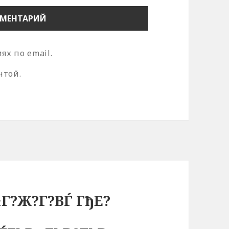
х по email.
чтой.
±Г?Ж?Г?ВЃ ГђЕ?
?