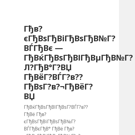
Гђв?
єГђВѕГђВіГђВѕГђВ№Г?
ВЃГђВє —
ГђВќГђВѕГђВІГђВµГђВ№Г?
Л?ГђВ°Г?ВЏ
ГђВёГ?ВЃГ?в??
ГђВѕГ?в?¬ГђВёГ?
ВЏ
ГђВќГђВѕГђВІГђВѕГ?ВЃГ?в??
ГђВё Гђв?
єГђВѕГђВіГђВѕГђВ№Г?
ВЃГђВєГђВ° ГђВё Гђв?