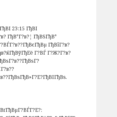
ГђВІ 23:15 ГђВІ
в? ГђВ°Г?в?¦ ГђВЅГђВ°
?ВЃГ?в??ГђВєГђВµ ГђВїГ?в?
ђв?ќГђВўГђЕё Г?ВЃ Г?Ж?Г?в?
ГђВѕГ?в??ГђВѕГ?
ІГ?в??
в??ГђВѕГђВ»Г?Е?ГђВІГђВѕ.
ђВґГђВµГ?ВЃГ?Е?: