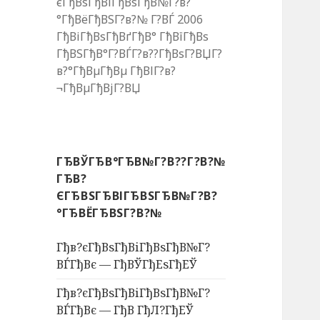
єГђВѕГђВіГђВѕГђВ№Г?в?
°ГђВёГђВЅГ?в?№ Г?ВЃ 2006
ГђВіГђВѕГђВґГђВ° ГђВїГђВѕ
ГђВЅГђВ°Г?ВЃГ?в??ГђВѕГ?ВЏГ?
в?°ГђВµГђВµ ГђВІГ?в?
¬ГђВµГђВјГ?ВЏ
ГЂВЎГЂВ°ГЂВ№Г?В??Г?В?№
ГЂВ?
ЄГЂВЅГЂВІГЂВЅГЂВ№Г?В?
°ГЂВЁГЂВЅГ?В?№
Гђв?єГђВѕГђВіГђВѕГђВ№Г?
ВЃГђВє — ГђВЎГђЕѕГђЕЎ
Гђв?єГђВѕГђВіГђВѕГђВ№Г?
ВЃГђВє — ГђВ ГђЛ?ГђЕЎ