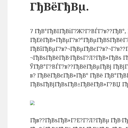
ГђВёГђВµ.
7 ГђВ°ГђВІГђВіГ?Ж?Г?ВЃГ?в??ГђВ°, 
ГђЕёГђВ»ГђВµГ?в?°ГђВµГђВЅГђВёГ?
ГђВїГђВµГ?в?¬ГђВµГђВєГ?в?¬Г?в??Г
¬ГђВѕГђВёГђВ·ГђВѕГ?Л?ГђВ»ГђВѕ Г
ЎГђВ°Г?ВЃГ?в??ГђВёГђВµГђВј ГђВј
в? ГђВёГђВєГђВ»ГђВ° ГђВё ГђВ°ГђВ
ГђВѕГђВјГђВѕГђВ±ГђВёГђВ»Г?ВЏ Гђ
Гђв??ГђВѕГђВ»Г?Е?Г?Л?ГђВµ ГђВ·Г