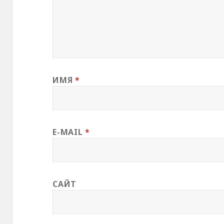
н
о
в
о
м
о
к
н
е
)
ИМЯ
*
E-MAIL
*
САЙТ