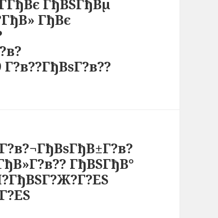
ЃГђВє ГђВЅГђВµ
ГђВ» ГђВє
?
?в?
 Г?в??ГђВѕГ?в??
Г?в?¬ГђВѕГђВ±Г?в?
ђВ»Г?в?? ГђВЅГђВ°
Л?ГђВЅГ?Ж?Г?ЕЅ
Г?ЕЅ