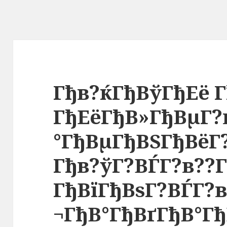
Гђв?ќГђВўГђЕё Г
ГђЕёГђВ»ГђВµГ?
°ГђВµГђВЅГђВёГ?
Гђв?ўГ?ВЃГ?в??Г
ГђВїГђВѕГ?ВЃГ?в
¬ГђВ°ГђВґГђВ°Гђ