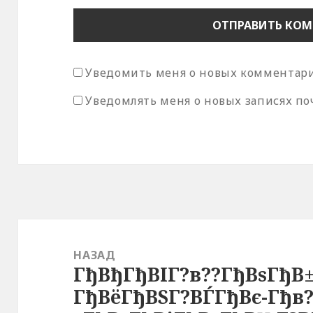
Уведомить меня о новых комментария
Уведомлять меня о новых записях по
Навигация
по
НАЗАД
ГђВђГђВІГ?в??ГђВѕГђВ
записям
Предыдущая
ГђВёГђВЅГ?ВЃГђВє-Гђв
запись: