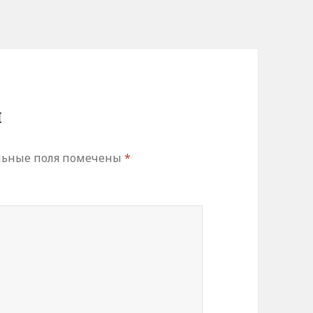
й
льные поля помечены
*