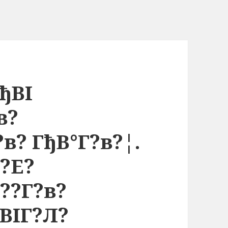
ђВІ
в?
в? ГђВ°Г?в?¦.
?Е?
??Г?в?
ВІГ?Л?