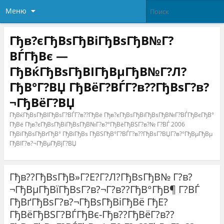
Меню
Гђв?єГђВѕГђВіГђВѕГђВ№Г?
ВЃГђВє —
ГђВќГђВѕГђВІГђВµГђВ№Г?Л?
ГђВ°Г?ВЏ ГђВёГ?ВЃГ?в??ГђВѕГ?в?
¬ГђВёГ?ВЏ
ГђВќГђВѕГђВІГђВѕГ?ВЃГ?в??ГђВё Гђв?єГђВѕГђВіГђВѕГђВ№Г?ВЃГђВєГђВ°
ГђВё Гђв?єГђВѕГђВіГђВѕГђВ№Г?в?°ГђВёГђВЅГ?в?№ Г?ВЃ 2006
ГђВіГђВѕГђВґГђВ° ГђВїГђВѕ ГђВЅГђВ°Г?ВЃГ?в??ГђВѕГ?ВЏГ?в?°ГђВµГђВµ
ГђВІГ?в?¬ГђВµГђВјГ?ВЏ
Гђв??ГђВѕГђВ»Г?Е?Г?Л?ГђВѕГђВ№ Г?в?
¬ГђВµГђВїГђВѕГ?в?¬Г?в??ГђВ°ГђВ¶ Г?ВЃ
ГђВґГђВѕГ?в?¬ГђВѕГђВіГђВё ГђЕ?
ГђВёГђВЅГ?ВЃГђВє-Гђв??ГђВёГ?в??