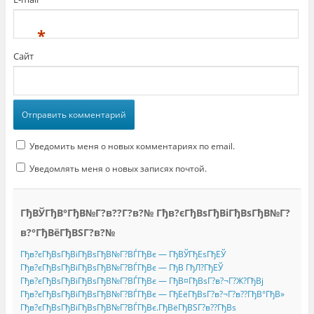
*
Сайт
Уведомить меня о новых комментариях по email.
Уведомлять меня о новых записях почтой.
ГђВЎГђВ°ГђВ№Г?в??Г?в?№ Гђв?єГђВѕГђВіГђВѕГђВ№Г?
в?°ГђВёГђВЅГ?в?№
Гђв?єГђВѕГђВіГђВѕГђВ№Г?ВЃГђВє — ГђВЎГђЕѕГђЕЎ
Гђв?єГђВѕГђВіГђВѕГђВ№Г?ВЃГђВє — ГђВ ГђЛ?ГђЕЎ
Гђв?єГђВѕГђВіГђВѕГђВ№Г?ВЃГђВє — ГђВ¤ГђВѕГ?в?¬Г?Ж?ГђВј
Гђв?єГђВѕГђВіГђВѕГђВ№Г?ВЃГђВє — ГђЕёГђВѕГ?в?¬Г?в??ГђВ°ГђВ»
Гђв?єГђВѕГђВіГђВѕГђВ№Г?ВЃГђВє.ГђВёГђВЅГ?в??ГђВѕ