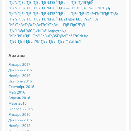
Гђв?єГђВѕГђВіГђВѕГђВ№Г?ВЃГђВє — ГђВ ГђЛ?ГђЕЎ
Гђв?єГђВѕГђВіГђВѕГђВ№Г?ВЃГђВє — ГђВ¤ГђВѕГ?в?¬Г?Ж?ГђВј
Гђв?єГђВѕГђВіГђВѕГђВ№Г?ВЃГђВє — ГђЕёГђВѕГ?в?¬Г?в??ГђВ°ГђВ»
Гђв?єГђВѕГђВіГђВѕГђВ№Г?ВЃГђВє.ГђВёГђВЅГ?в??ГђВѕ
ГђВЎГђВёГђВ»ГђВёГ?в?ЎГђВё — ГђВ Гђв??ГђВ¦
ГђЕ?ГђВµГђВґГђВёГђВ° Logoysk.by
ГђЕёГђВ»ГђВµГ?в?°ГђВµГђВЅГђВёГ?в? Г?в?№.by
ГђЕёГђВ»ГђВµГ?Л?ГђВєГђВё.ГђВЅГђВµГ?в??
Архивы
Январь 2017
Декабрь 2016
Ноябрь 2016
Октябрь 2016
Сентябрь 2016
Май 2016
Апрель 2016
Март 2016
Февраль 2016
Январь 2016
Декабрь 2015
Ноябрь 2015