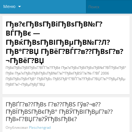
Меню
Гђв?єГђВѕГђВіГђВѕГђВ№Г?
ВЃГђВє —
ГђВќГђВѕГђВІГђВµГђВ№Г?Л?
ГђВ°Г?ВЏ ГђВёГ?ВЃГ?в??ГђВѕГ?в?
¬ГђВёГ?ВЏ
ГђВќГђВѕГђВІГђВѕГ?ВЃГ?в??ГђВё Гђв?єГђВѕГђВіГђВѕГђВ№Г?ВЃГђВєГђВ°
ГђВё Гђв?єГђВѕГђВіГђВѕГђВ№Г?в?°ГђВёГђВЅГ?в?№ Г?ВЃ 2006
ГђВіГђВѕГђВґГђВ° ГђВїГђВѕ ГђВЅГђВ°Г?ВЃГ?в??ГђВѕГ?ВЏГ?в?°ГђВµГђВµ
ГђВІГ?в?¬ГђВµГђВјГ?ВЏ
ГђВҐГ?в??ГђВѕ Г?в??ГђВЅ Гўв?¬в??
ГђВЇГђВЅГђВєГђВ° ГђВЎГђВІГђВµГ?в??
ГђВ»Г?ВЏГ?в?ЎГђВѕГђВє?
Опубликовал
Pleschengrad