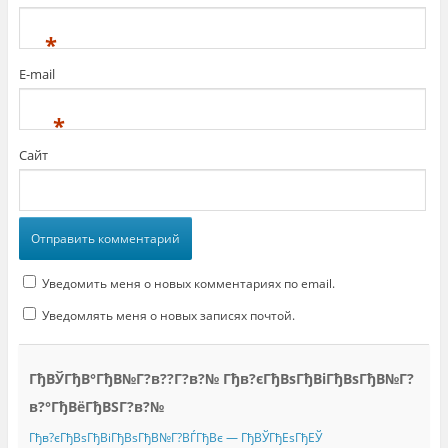
*
E-mail
*
Сайт
Уведомить меня о новых комментариях по email.
Уведомлять меня о новых записях почтой.
ГђВЎГђВ°ГђВ№Г?в??Г?в?№ Гђв?єГђВѕГђВіГђВѕГђВ№Г?
в?°ГђВёГђВЅГ?в?№
Гђв?єГђВѕГђВіГђВѕГђВ№Г?ВЃГђВє — ГђВЎГђЕѕГђЕЎ