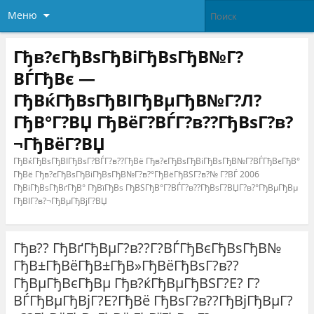
Меню
Гђв?єГђВѕГђВіГђВѕГђВ№Г?
ВЃГђВє —
ГђВќГђВѕГђВІГђВµГђВ№Г?Л?
ГђВ°Г?ВЏ ГђВёГ?ВЃГ?в??ГђВѕГ?в?
¬ГђВёГ?ВЏ
ГђВќГђВѕГђВІГђВѕГ?ВЃГ?в??ГђВё Гђв?єГђВѕГђВіГђВѕГђВ№Г?ВЃГђВєГђВ°
ГђВё Гђв?єГђВѕГђВіГђВѕГђВ№Г?в?°ГђВёГђВЅГ?в?№ Г?ВЃ 2006
ГђВіГђВѕГђВґГђВ° ГђВїГђВѕ ГђВЅГђВ°Г?ВЃГ?в??ГђВѕГ?ВЏГ?в?°ГђВµГђВµ
ГђВІГ?в?¬ГђВµГђВјГ?ВЏ
Гђв?? ГђВґГђВµГ?в??Г?ВЃГђВєГђВѕГђВ№
ГђВ±ГђВёГђВ±ГђВ»ГђВёГђВѕГ?в??
ГђВµГђВєГђВµ Гђв?ќГђВµГђВЅГ?Е? Г?
ВЃГђВµГђВјГ?Е?ГђВё ГђВѕГ?в??ГђВјГђВµГ?