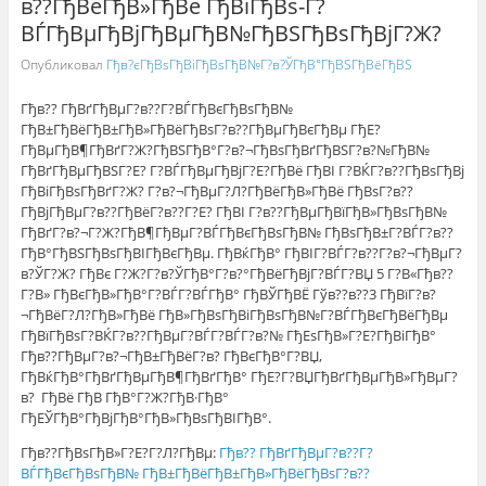
в??ГђВёГђВ»ГђВё ГђВїГђВѕ-Г?
ВЃГђВµГђВјГђВµГђВ№ГђВЅГђВѕГђВјГ?Ж?
Опубликовал
Гђв?єГђВѕГђВіГђВѕГђВ№Г?в?ЎГђВ°ГђВЅГђВёГђВЅ
Гђв?? ГђВґГђВµГ?в??Г?ВЃГђВєГђВѕГђВ№
ГђВ±ГђВёГђВ±ГђВ»ГђВёГђВѕГ?в??ГђВµГђВєГђВµ ГђЕ?
ГђВµГђВ¶ГђВґГ?Ж?ГђВЅГђВ°Г?в?¬ГђВѕГђВґГђВЅГ?в?№ГђВ№
ГђВґГђВµГђВЅГ?Е? Г?ВЃГђВµГђВјГ?Е?ГђВё ГђВІ Г?ВЌГ?в??ГђВѕГђВј
ГђВіГђВѕГђВґГ?Ж? Г?в?¬ГђВµГ?Л?ГђВёГђВ»ГђВё ГђВѕГ?в??
ГђВјГђВµГ?в??ГђВёГ?в??Г?Е? ГђВІ Г?в??ГђВµГђВїГђВ»ГђВѕГђВ№
ГђВґГ?в?¬Г?Ж?ГђВ¶ГђВµГ?ВЃГђВєГђВѕГђВ№ ГђВѕГђВ±Г?ВЃГ?в??
ГђВ°ГђВЅГђВѕГђВІГђВєГђВµ. ГђВќГђВ° ГђВІГ?ВЃГ?в??Г?в?¬ГђВµГ?
в?ЎГ?Ж? ГђВє Г?Ж?Г?в?ЎГђВ°Г?в?°ГђВёГђВјГ?ВЃГ?ВЏ 5 Г?В«Гђв??
Г?В» ГђВєГђВ»ГђВ°Г?ВЃГ?ВЃГђВ° ГђВЎГђВЁ Гўв??в??3 ГђВїГ?в?
¬ГђВёГ?Л?ГђВ»ГђВё ГђВ»ГђВѕГђВіГђВѕГђВ№Г?ВЃГђВєГђВёГђВµ
ГђВїГђВѕГ?ВЌГ?в??ГђВµГ?ВЃГ?ВЃГ?в?№ ГђЕѕГђВ»Г?Е?ГђВіГђВ°
Гђв??ГђВµГ?в?¬ГђВ±ГђВёГ?в? ГђВєГђВ°Г?ВЏ,
ГђВќГђВ°ГђВґГђВµГђВ¶ГђВґГђВ° ГђЕ?Г?ВЏГђВґГђВµГђВ»ГђВµГ?
в? ГђВё ГђВ ГђВ°Г?Ж?ГђВ·ГђВ°
ГђЕЎГђВ°ГђВјГђВ°ГђВ»ГђВѕГђВІГђВ°.
Гђв??ГђВѕГђВ»Г?Е?Г?Л?ГђВµ:
Гђв?? ГђВґГђВµГ?в??Г?
ВЃГђВєГђВѕГђВ№ ГђВ±ГђВёГђВ±ГђВ»ГђВёГђВѕГ?в??