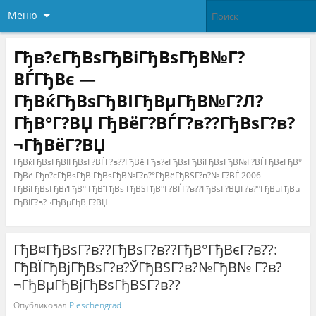
Меню
Гђв?єГђВѕГђВіГђВѕГђВ№Г?
ВЃГђВє —
ГђВќГђВѕГђВІГђВµГђВ№Г?Л?
ГђВ°Г?ВЏ ГђВёГ?ВЃГ?в??ГђВѕГ?в?
¬ГђВёГ?ВЏ
ГђВќГђВѕГђВІГђВѕГ?ВЃГ?в??ГђВё Гђв?єГђВѕГђВіГђВѕГђВ№Г?ВЃГђВєГђВ°
ГђВё Гђв?єГђВѕГђВіГђВѕГђВ№Г?в?°ГђВёГђВЅГ?в?№ Г?ВЃ 2006
ГђВіГђВѕГђВґГђВ° ГђВїГђВѕ ГђВЅГђВ°Г?ВЃГ?в??ГђВѕГ?ВЏГ?в?°ГђВµГђВµ
ГђВІГ?в?¬ГђВµГђВјГ?ВЏ
ГђВ¤ГђВѕГ?в??ГђВѕГ?в??ГђВ°ГђВєГ?в??:
ГђВЇГђВјГђВѕГ?в?ЎГђВЅГ?в?№ГђВ№ Г?в?
¬ГђВµГђВјГђВѕГђВЅГ?в??
Опубликовал
Pleschengrad