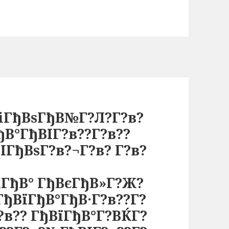
ВіГђВѕГђВ№Г?Л?Г?в?
В°ГђВІГ?в??Г?в??
ІГђВѕГ?в?¬Г?в? Г?в?
іГђВ° ГђВєГђВ»Г?Ж?
ГђВїГђВ°ГђВ·Г?в??Г?
?в?? ГђВїГђВ°Г?ВЌГ?