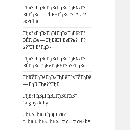
Гђв?єГђВѕГђВіГђВѕГђВ№Г?
ВЃГђВє — ГђВ¤ГђВѕГ?в?¬Г?
Ж?ГђВј
Гђв?єГђВѕГђВіГђВѕГђВ№Г?
ВЃГђВє — ГђЕёГђВѕГ?в?¬Г?
в??ГђВ°ГђВ»
Гђв?єГђВѕГђВіГђВѕГђВ№Г?
ВЃГђВє.ГђВёГђВЅГ?в??ГђВѕ
ГђВЎГђВёГђВ»ГђВёГ?в?ЎГђВё
— ГђВ Гђв??ГђВ¦
ГђЕ?ГђВµГђВґГђВёГђВ°
Logoysk.by
ГђЕёГђВ»ГђВµГ?в?
°ГђВµГђВЅГђВёГ?в? Г?в?№.by