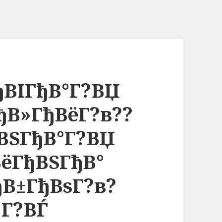
ђВІГђВ°Г?ВЏ
ђВ»ГђВёГ?в??
ВЅГђВ°Г?ВЏ
ВёГђВЅГђВ°
ђВ±ГђВѕГ?в?
 Г?ВЃ