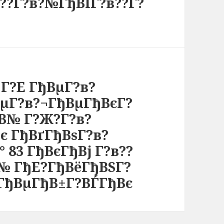
в??Г?в?№ГђВІГ?в??Г?
Г?Е ГђВµГ?в?
ВµГ?в?¬ГђВµГђВєГ?
В№ Г?Ж?Г?в?
є ГђВґГђВѕГ?в?
 83 ГђВєГђВј Г?в??
?№ ГђЕ?ГђВёГђВЅГ?
?ГђВµГђВ±Г?ВЃГђВє