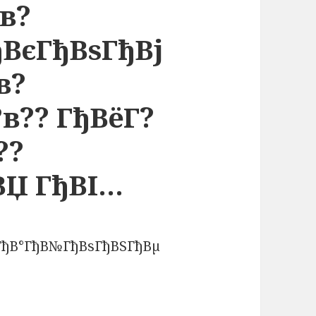
в?
ђВєГђВѕГђВј
в?
в?? ГђВёГ?
??
ВЏ ГђВІ…
¬ГђВ°ГђВ№ГђВѕГђВЅГђВµ