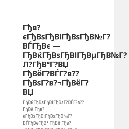
Гђв?
єГђВѕГђВіГђВѕГђВ№Г?
ВЃГђВє —
ГђВќГђВѕГђВІГђВµГђВ№Г?
Л?ГђВ°Г?ВЏ
ГђВёГ?ВЃГ?в??
ГђВѕГ?в?¬ГђВёГ?
ВЏ
ГђВќГђВѕГђВІГђВѕГ?ВЃГ?в??
ГђВё Гђв?
єГђВѕГђВіГђВѕГђВ№Г?
ВЃГђВєГђВ° ГђВё Гђв?