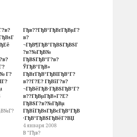
Г?в?
Гђв??ГђВ°ГђВґГђВµГ?
ГђВѕГ
в?
ГђЕё
¬ГђВ¶ГђВ°ГђВЅГђВЅГ
?в?№ГђВ№
?в?
ГђВЅГђВ°Г?в?
Г?
ЎГђВ°ГђВ»
№ Г?
ГђВґГђВ°ГђВІГђВ°Г?
ІГ?
в??Г?Е? ГђВїГ?в?
µ
¬ГђВёГђВ·ГђВЅГђВ°Г?
3
в??ГђВµГђВ»Г?Е?
ГђВЅГ?в?№ГђВµ
ђВ№Г?
ГђВїГђВѕГђВєГђВ°ГђВ
·ГђВ°ГђВЅГђВёГ?ВЏ
4 января 2008
В "Гђв?