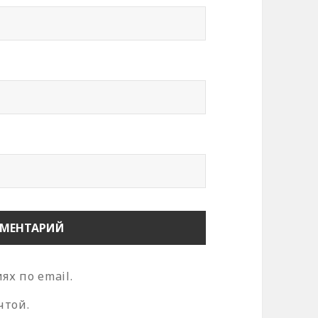
х по email.
чтой.