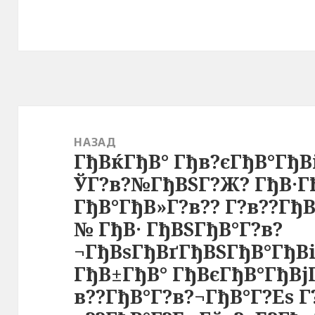
Навигация
по
НАЗАД
ГђВќГђВ° Гђв?єГђВ°Гђ
записям
Предыдущая
ЎГ?в?№ГђВЅГ?Ж? ГђВ·Гђ
запись:
ГђВ°ГђВ»Г?в?? Г?в??ГђВ
№ ГђВ· ГђВЅГђВ°Г?в?
¬ГђВѕГђВґГђВЅГђВ°ГђВ
ГђВ±ГђВ° ГђВєГђВ°ГђВј
в??ГђВ°Г?в?¬ГђВ°Г?Еѕ Г