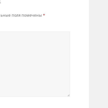
й
льные поля помечены
*