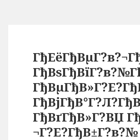
ГђЕёГђВµГ?в?¬Г
ГђВѕГђВїГ?в?№Г
ГђВµГђВ»Г?Е?Гђ
ГђВјГђВ°Г?Л?Гђ
ГђВґГђВ»Г?ВЏ Г
¬Г?Е?ГђВ±Г?в?№