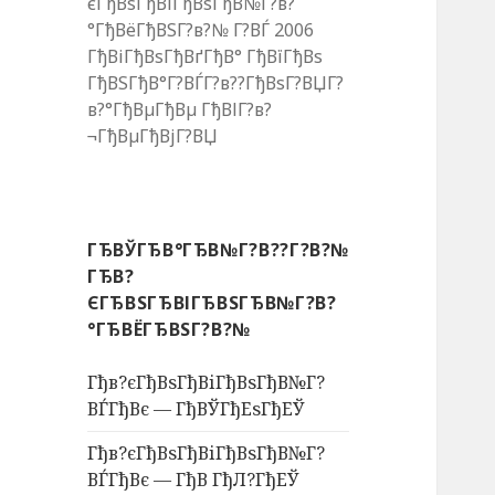
єГђВѕГђВіГђВѕГђВ№Г?в?
°ГђВёГђВЅГ?в?№ Г?ВЃ 2006
ГђВіГђВѕГђВґГђВ° ГђВїГђВѕ
ГђВЅГђВ°Г?ВЃГ?в??ГђВѕГ?ВЏГ?
в?°ГђВµГђВµ ГђВІГ?в?
¬ГђВµГђВјГ?ВЏ
ГЂВЎГЂВ°ГЂВ№Г?В??Г?В?№
ГЂВ?
ЄГЂВЅГЂВІГЂВЅГЂВ№Г?В?
°ГЂВЁГЂВЅГ?В?№
Гђв?єГђВѕГђВіГђВѕГђВ№Г?
ВЃГђВє — ГђВЎГђЕѕГђЕЎ
Гђв?єГђВѕГђВіГђВѕГђВ№Г?
ВЃГђВє — ГђВ ГђЛ?ГђЕЎ