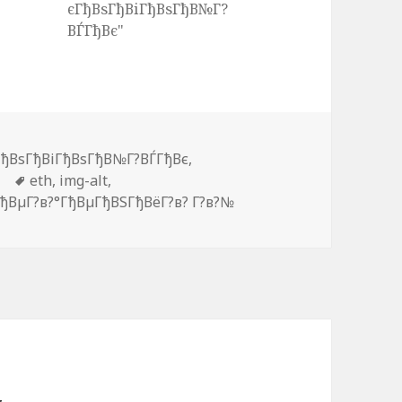
єГђВѕГђВіГђВѕГђВ№Г?
ВЃГђВє"
ки
ГђВѕГђВіГђВѕГђВ№Г?ВЃГђВє
,
Метки
eth
,
img-alt
,
ђВµГ?в?°ГђВµГђВЅГђВёГ?в? Г?в?№