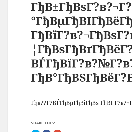
ГђВ±ГђВѕГ?в?¬Г?
°ГђВµГђВІГђВёГ
ГђВїГ?в?¬ГђВѕГ?
¦ГђВѕГђВґГђВёГ?
ВЃГђВїГ?в?№Г?в
ГђВ°ГђВЅГђВёГ?
Гђв??Г?ВЃГђВµГђВіГђВѕ ГђВІ Г?в?
SHARE THIS: