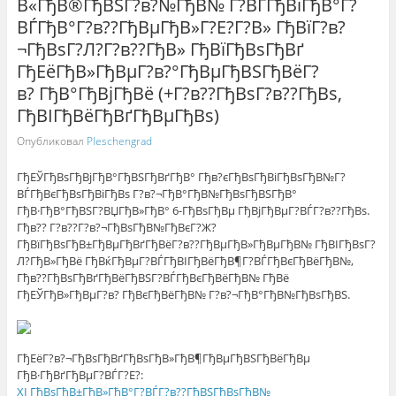
В«ГђВ®ГђВЅГ?в?№ГђВ№ Г?ВЃГђВїГђВ°Г?
ВЃГђВ°Г?в??ГђВµГђВ»Г?Е?Г?В» ГђВїГ?в?
¬ГђВѕГ?Л?Г?в??ГђВ» ГђВїГђВѕГђВґ
ГђЕёГђВ»ГђВµГ?в?°ГђВµГђВЅГђВёГ?
в? ГђВ°ГђВјГђВё (+Г?в??ГђВѕГ?в??ГђВѕ,
ГђВІГђВёГђВґГђВµГђВѕ)
Опубликовал
Pleschengrad
ГђЕЎГђВѕГђВјГђВ°ГђВЅГђВґГђВ° Гђв?єГђВѕГђВіГђВѕГђВ№Г?
ВЃГђВєГђВѕГђВіГђВѕ Г?в?¬ГђВ°ГђВ№ГђВѕГђВЅГђВ°
ГђВ·ГђВ°ГђВЅГ?ВЏГђВ»ГђВ° 6-ГђВѕГђВµ ГђВјГђВµГ?ВЃГ?в??ГђВѕ.
Гђв?? Г?в??Г?в?¬ГђВѕГђВ№ГђВєГ?Ж?
ГђВїГђВѕГђВ±ГђВµГђВґГђВёГ?в??ГђВµГђВ»ГђВµГђВ№ ГђВІГђВѕГ?
Л?ГђВ»ГђВё ГђВќГђВµГ?ВЃГђВІГђВёГђВ¶Г?ВЃГђВєГђВёГђВ№,
Гђв??ГђВѕГђВґГђВёГђВЅГ?ВЃГђВєГђВёГђВ№ ГђВё
ГђЕЎГђВ»ГђВµГ?в? ГђВєГђВёГђВ№ Г?в?¬ГђВ°ГђВ№ГђВѕГђВЅ.
ГђЕёГ?в?¬ГђВѕГђВґГђВѕГђВ»ГђВ¶ГђВµГђВЅГђВёГђВµ
ГђВ·ГђВґГђВµГ?ВЃГ?Е?:
XI ГђВѕГђВ±ГђВ»ГђВ°Г?ВЃГ?в??ГђВЅГђВѕГђВ№