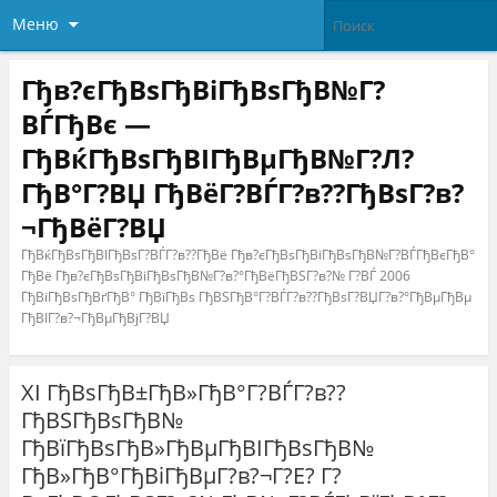
Меню
Гђв?єГђВѕГђВіГђВѕГђВ№Г?
ВЃГђВє —
ГђВќГђВѕГђВІГђВµГђВ№Г?Л?
ГђВ°Г?ВЏ ГђВёГ?ВЃГ?в??ГђВѕГ?в?
¬ГђВёГ?ВЏ
ГђВќГђВѕГђВІГђВѕГ?ВЃГ?в??ГђВё Гђв?єГђВѕГђВіГђВѕГђВ№Г?ВЃГђВєГђВ°
ГђВё Гђв?єГђВѕГђВіГђВѕГђВ№Г?в?°ГђВёГђВЅГ?в?№ Г?ВЃ 2006
ГђВіГђВѕГђВґГђВ° ГђВїГђВѕ ГђВЅГђВ°Г?ВЃГ?в??ГђВѕГ?ВЏГ?в?°ГђВµГђВµ
ГђВІГ?в?¬ГђВµГђВјГ?ВЏ
XI ГђВѕГђВ±ГђВ»ГђВ°Г?ВЃГ?в??
ГђВЅГђВѕГђВ№
ГђВїГђВѕГђВ»ГђВµГђВІГђВѕГђВ№
ГђВ»ГђВ°ГђВіГђВµГ?в?¬Г?Е? Г?