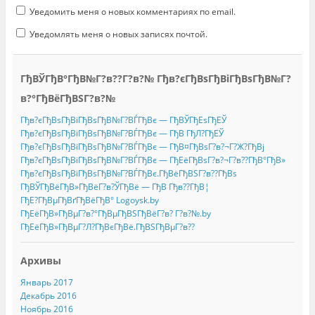
Уведомить меня о новых комментариях по email.
Уведомлять меня о новых записях почтой.
ГђВЎГђВ°ГђВ№Г?в??Г?в?№ Гђв?єГђВѕГђВіГђВѕГђВ№Г?
в?°ГђВёГђВЅГ?в?№
Гђв?єГђВѕГђВіГђВѕГђВ№Г?ВЃГђВє — ГђВЎГђЕѕГђЕЎ
Гђв?єГђВѕГђВіГђВѕГђВ№Г?ВЃГђВє — ГђВ ГђЛ?ГђЕЎ
Гђв?єГђВѕГђВіГђВѕГђВ№Г?ВЃГђВє — ГђВ¤ГђВѕГ?в?¬Г?Ж?ГђВј
Гђв?єГђВѕГђВіГђВѕГђВ№Г?ВЃГђВє — ГђЕёГђВѕГ?в?¬Г?в??ГђВ°ГђВ»
Гђв?єГђВѕГђВіГђВѕГђВ№Г?ВЃГђВє.ГђВёГђВЅГ?в??ГђВѕ
ГђВЎГђВёГђВ»ГђВёГ?в?ЎГђВё — ГђВ Гђв??ГђВ¦
ГђЕ?ГђВµГђВґГђВёГђВ° Logoysk.by
ГђЕёГђВ»ГђВµГ?в?°ГђВµГђВЅГђВёГ?в? Г?в?№.by
ГђЕёГђВ»ГђВµГ?Л?ГђВєГђВё.ГђВЅГђВµГ?в??
Архивы
Январь 2017
Декабрь 2016
Ноябрь 2016