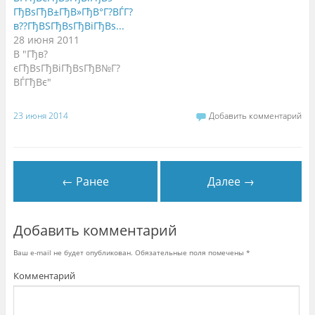
н
о
ГђВѕГђВ±ГђВ»ГђВ°Г?ВЃГ?
в
в??ГђВЅГђВѕГђВіГђВѕ...
о
м
28 июня 2011
о
к
В "Гђв?
н
єГђВѕГђВіГђВѕГђВ№Г?
е
)
ВЃГђВє"
23 июня 2014
Добавить комментарий
← Ранее
Далее →
Добавить комментарий
Ваш e-mail не будет опубликован.
Обязательные поля помечены
*
Комментарий