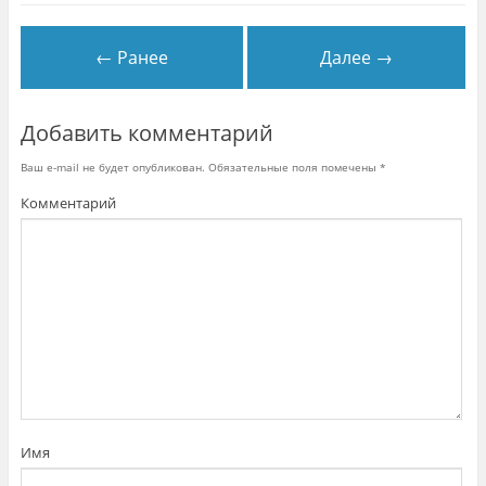
о
м
о
к
← Ранее
Далее →
н
е
)
Добавить комментарий
Ваш e-mail не будет опубликован.
Обязательные поля помечены
*
Комментарий
Имя