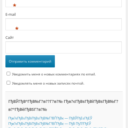
*
E-mail
*
Сайт
Уведомить меня о новых комментариях по email.
Уведомлять меня о новых записях почтой.
ГђВЎГђВ°ГђВ№Г?в??Г?в?№ Гђв?єГђВѕГђВіГђВѕГђВ№Г?
в?°ГђВёГђВЅГ?в?№
Гђв?єГђВѕГђВіГђВѕГђВ№Г?ВЃГђВє — ГђВЎГђЕѕГђЕЎ
Гђв?єГђВѕГђВіГђВѕГђВ№Г?ВЃГђВє — ГђВ ГђЛ?ГђЕЎ