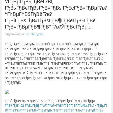
ЎГђВµГђВЅГђВёГ?ВЏ
ГђВѕГђВєГђВѕГђВ»ГђВѕ ГђЕёГђВ»ГђВµГ?в?
°ГђВµГђВЅГђВёГ?в?
ГђВїГђВѕГђВ»ГђВѕГђВ¶ГђВёГђВ»ГђВё
ГђВ»ГђВµГђВ¶ГђВ°Г?в?ЎГђВёГђВµ…
Опубликовал
Pleschengrad
ГђВўГђВ°ГђВєГђВёГђВј Г?ВЃГђВїГђВѕГ?ВЃГђВѕГђВ±ГђВѕГђВј
ГђВґГђВѕГ?в?¬ГђВѕГђВ¶ГђВЅГђВёГђВєГђВё Г?в?¬ГђВµГ?Л?
ГђВёГђВ»ГђВё ГђВїГ?в?¬ГђВёГђВЅГ?Ж?ГђВґГђВёГ?в??ГђВµГђВ»Г?
Е?ГђВЅГђВѕ Г?ВЃГђВЅГђВёГђВ·ГђВёГ?в??Г?Е? Г?ВЃГђВєГђВѕГ?в?
¬ГђВѕГ?ВЃГ?в??Г?Е? ГђВґГђВІГђВёГђВ¶Г?Ж?Г?в?°ГђВµГђВіГђВѕГ?
ВЃГ?ВЏ ГђВїГђВѕГ?в??ГђВѕГђВєГђВ° Г?ВЃ 50 ГђВґГђВѕ 40
ГђВєГђВј/Г?в?ЎГђВ°Г?ВЃ ГђВё Г?Ж?ГђВјГђВµГђВЅГ?Е?Г?Л?ГђВёГ?
в??Г?Е? ГђВєГђВѕГђВ»ГђВ»ГђВёГ?в?ЎГђВµГ?ВЃГ?в??ГђВІГђВѕ Гђв?
ќГђВўГђЕё.
ГђВ§ГђВёГ?в??ГђВ°Г?в??Г?Е? ГђВґГђВ°ГђВ»Г?Е?Г?Л?ГђВµ:
ГђВќГђВ° 62-ГђВєГђВј Г?в??Г?в?¬ГђВ°Г?ВЃГ?ВЃГ?в?№ Г?в?¬ГђВµГ?
ВЃГђВїГ?Ж?ГђВ±ГђВ»ГђВёГђВєГђВ°ГђВЅГ?ВЃГђВєГђВѕГђВіГђВѕ