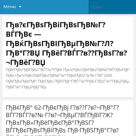
Меню
Гђв?єГђВѕГђВіГђВѕГђВ№Г?
ВЃГђВє —
ГђВќГђВѕГђВІГђВµГђВ№Г?Л?
ГђВ°Г?ВЏ ГђВёГ?ВЃГ?в??ГђВѕГ?в?
¬ГђВёГ?ВЏ
ГђВќГђВѕГђВІГђВѕГ?ВЃГ?в??ГђВё Гђв?єГђВѕГђВіГђВѕГђВ№Г?ВЃГђВєГђВ°
ГђВё Гђв?єГђВѕГђВіГђВѕГђВ№Г?в?°ГђВёГђВЅГ?в?№ Г?ВЃ 2006
ГђВіГђВѕГђВґГђВ° ГђВїГђВѕ ГђВЅГђВ°Г?ВЃГ?в??ГђВѕГ?ВЏГ?в?°ГђВµГђВµ
ГђВІГ?в?¬ГђВµГђВјГ?ВЏ
ГђВќГђВ° 62-ГђВєГђВј Г?в??Г?в?¬ГђВ°Г?
ВЃГ?ВЃГ?в?№ Г?в?¬ГђВµГ?ВЃГђВїГ?Ж?
ГђВ±ГђВ»ГђВёГђВєГђВ°ГђВЅГ?
ВЃГђВєГђВѕГђВіГђВѕ ГђВ·ГђВЅГђВ°Г?в?