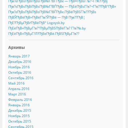
Гђв?єГђВѕГђВіГђВѕГђВ№Г?ВЃГђВє — ГђВ¤ГђВѕГ?в?¬Г?Ж?ГђВј
Гђв?єГђВѕГђВіГђВѕГђВ№Г?ВЃГђВє — ГђЕёГђВѕГ?в?¬Г?в??ГђВ°ГђВ»
Гђв?єГђВѕГђВіГђВѕГђВ№Г?ВЃГђВє.ГђВёГђВЅГ?в??ГђВѕ
ГђВЎГђВёГђВ»ГђВёГ?в?ЎГђВё — ГђВ Гђв??ГђВ¦
ГђЕ?ГђВµГђВґГђВёГђВ° Logoysk.by
ГђЕёГђВ»ГђВµГ?в?°ГђВµГђВЅГђВёГ?в? Г?в?№.by
ГђЕёГђВ»ГђВµГ?Л?ГђВєГђВё.ГђВЅГђВµГ?в??
Архивы
Январь 2017
Декабрь 2016
Ноябрь 2016
Октябрь 2016
Сентябрь 2016
Май 2016
Апрель 2016
Март 2016
Февраль 2016
Январь 2016
Декабрь 2015
Ноябрь 2015
Октябрь 2015
Сентябрь 2015