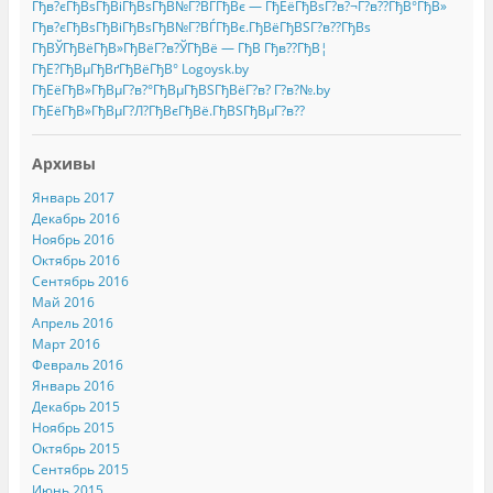
Гђв?єГђВѕГђВіГђВѕГђВ№Г?ВЃГђВє — ГђЕёГђВѕГ?в?¬Г?в??ГђВ°ГђВ»
Гђв?єГђВѕГђВіГђВѕГђВ№Г?ВЃГђВє.ГђВёГђВЅГ?в??ГђВѕ
ГђВЎГђВёГђВ»ГђВёГ?в?ЎГђВё — ГђВ Гђв??ГђВ¦
ГђЕ?ГђВµГђВґГђВёГђВ° Logoysk.by
ГђЕёГђВ»ГђВµГ?в?°ГђВµГђВЅГђВёГ?в? Г?в?№.by
ГђЕёГђВ»ГђВµГ?Л?ГђВєГђВё.ГђВЅГђВµГ?в??
Архивы
Январь 2017
Декабрь 2016
Ноябрь 2016
Октябрь 2016
Сентябрь 2016
Май 2016
Апрель 2016
Март 2016
Февраль 2016
Январь 2016
Декабрь 2015
Ноябрь 2015
Октябрь 2015
Сентябрь 2015
Июнь 2015