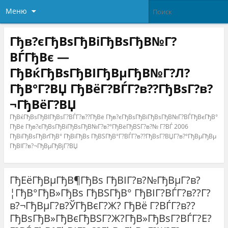
Меню
Гђв?єГђВѕГђВіГђВѕГђВ№Г?
ВЃГђВє —
ГђВќГђВѕГђВІГђВµГђВ№Г?Л?
ГђВ°Г?ВЏ ГђВёГ?ВЃГ?в??ГђВѕГ?в?
¬ГђВёГ?ВЏ
ГђВќГђВѕГђВІГђВѕГ?ВЃГ?в??ГђВё Гђв?єГђВѕГђВіГђВѕГђВ№Г?ВЃГђВєГђВ°
ГђВё Гђв?єГђВѕГђВіГђВѕГђВ№Г?в?°ГђВёГђВЅГ?в?№ Г?ВЃ 2006
ГђВіГђВѕГђВґГђВ° ГђВїГђВѕ ГђВЅГђВ°Г?ВЃГ?в??ГђВѕГ?ВЏГ?в?°ГђВµГђВµ
ГђВІГ?в?¬ГђВµГђВјГ?ВЏ
ГђЕёГђВµГђВ¶ГђВѕ ГђВІГ?в?№ГђВµГ?в?
¦ГђВ°ГђВ»ГђВѕ ГђВЅГђВ° ГђВІГ?ВЃГ?в??Г?
в?¬ГђВµГ?в?ЎГђВєГ?Ж? ГђВё Г?ВЃГ?в??
ГђВѕГђВ»ГђВєГђВЅГ?Ж?ГђВ»ГђВѕГ?ВЃГ?Е?