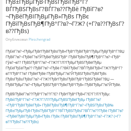
ГђВ±ГђВµГђВ·ГђВѕГђВїГђВ°Г?
ВЃГђВЅГђВѕГ?ВЃГ?в??ГђВё ГђВїГ?в?
¬ГђВёГђВІГђВµГђВ»ГђВѕ ГђВє
ГђВїГђВѕГђВ¶ГђВ°Г?в?¬Г?Ж? (+Г?в??ГђВѕГ?
в??ГђВѕ)
Опубликовал
Pleschengrad
ГђЕёГ?в?¬ГђВµГђВґГђВїГђВѕГђВ»ГђВ°ГђВіГђВ°ГђВµГђВјГђВ°Г?ВЏ
ГђВїГ?в?¬ГђВёГ?в?ЎГђВёГђВЅГђВ° ГђВїГђВѕГђВ¶ГђВ°Г?в?¬ГђВ°
Гўв?¬в?? ГђВЅГђВ°Г?в?¬Г?Ж?Г?Л?ГђВµГђВЅГђВёГђВµ
ГђЕёГђЕёГђв?? ГђВїГ?в?¬ГђВё Г?ВЌГђВєГ?ВЃГђВїГђВ»Г?Ж?ГђВ°Г?
в??ГђВ°Г?в? ГђВёГђВё ГђВїГђВµГ?в?ЎГђВЅГђВѕГђВіГђВѕ
ГђВѕГђВ±ГђВѕГ?в?¬Г?Ж?ГђВґГђВѕГђВІГђВ°ГђВЅГђВёГ?ВЏ —
ГђВїГђВµГ?в?¬ГђВµГђВЅГђВ°ГђВєГђВ°ГђВ» ГђВїГђВµГ?в?ЎГђВё.
ГђВ§ГђВёГ?в??ГђВ°Г?в??Г?Е? ГђВґГђВ°ГђВ»Г?Е?Г?Л?ГђВµ:
ГђВќГђВ°Г?в?¬Г?Ж?Г?Л?ГђВµГђВЅГђВёГђВµ ГђВїГ?в?
¬ГђВ°ГђВІГђВёГђВ» ГђВїГђВѕГђВ¶ГђВ°Г?в?¬ГђВЅГђВѕГђВ№
ГђВ±ГђВµГђВ·ГђВѕГђВїГђВ°Г?ВЃГђВЅГђВѕГ?ВЃГ?в??ГђВё ГђВїГ?в?
¬ГђВёГђВІГђВµГђВ»ГђВѕ ГђВє ГђВїГђВѕГђВ¶ГђВ°Г?в?¬Г?Ж? (+Г?
в??ГђВѕГ?в??ГђВѕ)