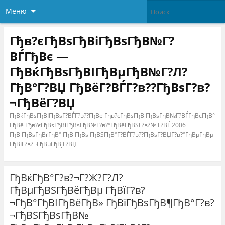
Меню
Гђв?єГђВѕГђВіГђВѕГђВ№Г?
ВЃГђВє —
ГђВќГђВѕГђВІГђВµГђВ№Г?Л?
ГђВ°Г?ВЏ ГђВёГ?ВЃГ?в??ГђВѕГ?в?
¬ГђВёГ?ВЏ
ГђВќГђВѕГђВІГђВѕГ?ВЃГ?в??ГђВё Гђв?єГђВѕГђВіГђВѕГђВ№Г?ВЃГђВєГђВ°
ГђВё Гђв?єГђВѕГђВіГђВѕГђВ№Г?в?°ГђВёГђВЅГ?в?№ Г?ВЃ 2006
ГђВіГђВѕГђВґГђВ° ГђВїГђВѕ ГђВЅГђВ°Г?ВЃГ?в??ГђВѕГ?ВЏГ?в?°ГђВµГђВµ
ГђВІГ?в?¬ГђВµГђВјГ?ВЏ
ГђВќГђВ°Г?в?¬Г?Ж?Г?Л?
ГђВµГђВЅГђВёГђВµ ГђВїГ?в?
¬ГђВ°ГђВІГђВёГђВ» ГђВїГђВѕГђВ¶ГђВ°Г?в?
¬ГђВЅГђВѕГђВ№