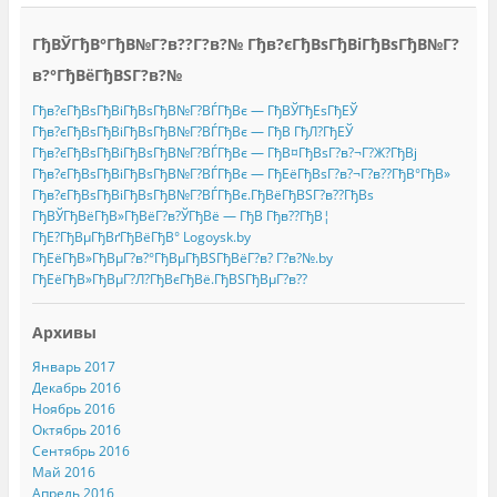
ГђВЎГђВ°ГђВ№Г?в??Г?в?№ Гђв?єГђВѕГђВіГђВѕГђВ№Г?
в?°ГђВёГђВЅГ?в?№
Гђв?єГђВѕГђВіГђВѕГђВ№Г?ВЃГђВє — ГђВЎГђЕѕГђЕЎ
Гђв?єГђВѕГђВіГђВѕГђВ№Г?ВЃГђВє — ГђВ ГђЛ?ГђЕЎ
Гђв?єГђВѕГђВіГђВѕГђВ№Г?ВЃГђВє — ГђВ¤ГђВѕГ?в?¬Г?Ж?ГђВј
Гђв?єГђВѕГђВіГђВѕГђВ№Г?ВЃГђВє — ГђЕёГђВѕГ?в?¬Г?в??ГђВ°ГђВ»
Гђв?єГђВѕГђВіГђВѕГђВ№Г?ВЃГђВє.ГђВёГђВЅГ?в??ГђВѕ
ГђВЎГђВёГђВ»ГђВёГ?в?ЎГђВё — ГђВ Гђв??ГђВ¦
ГђЕ?ГђВµГђВґГђВёГђВ° Logoysk.by
ГђЕёГђВ»ГђВµГ?в?°ГђВµГђВЅГђВёГ?в? Г?в?№.by
ГђЕёГђВ»ГђВµГ?Л?ГђВєГђВё.ГђВЅГђВµГ?в??
Архивы
Январь 2017
Декабрь 2016
Ноябрь 2016
Октябрь 2016
Сентябрь 2016
Май 2016
Апрель 2016