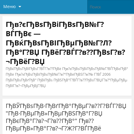
Меню
Гђв?єГђВѕГђВіГђВѕГђВ№Г?
ВЃГђВє —
ГђВќГђВѕГђВІГђВµГђВ№Г?Л?
ГђВ°Г?ВЏ ГђВёГ?ВЃГ?в??ГђВѕГ?в?
¬ГђВёГ?ВЏ
ГђВќГђВѕГђВІГђВѕГ?ВЃГ?в??ГђВё Гђв?єГђВѕГђВіГђВѕГђВ№Г?ВЃГђВєГђВ°
ГђВё Гђв?єГђВѕГђВіГђВѕГђВ№Г?в?°ГђВёГђВЅГ?в?№ Г?ВЃ 2006
ГђВіГђВѕГђВґГђВ° ГђВїГђВѕ ГђВЅГђВ°Г?ВЃГ?в??ГђВѕГ?ВЏГ?в?°ГђВµГђВµ
ГђВІГ?в?¬ГђВµГђВјГ?ВЏ
ГђВЎГђВѕГђВ·ГђВґГђВ°ГђВµГ?в??Г?ВЃГ?ВЏ
"ГђВ·ГђВµГђВ»ГђВµГђВЅГђВ°Г?ВЏ
ГђВєГђВ°Г?в?¬Г?в??ГђВ°" Гђв??
ГђВµГђВ»ГђВ°Г?в?¬Г?Ж?Г?ВЃГђВё