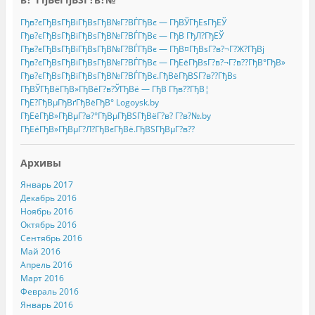
Гђв?єГђВѕГђВіГђВѕГђВ№Г?ВЃГђВє — ГђВЎГђЕѕГђЕЎ
Гђв?єГђВѕГђВіГђВѕГђВ№Г?ВЃГђВє — ГђВ ГђЛ?ГђЕЎ
Гђв?єГђВѕГђВіГђВѕГђВ№Г?ВЃГђВє — ГђВ¤ГђВѕГ?в?¬Г?Ж?ГђВј
Гђв?єГђВѕГђВіГђВѕГђВ№Г?ВЃГђВє — ГђЕёГђВѕГ?в?¬Г?в??ГђВ°ГђВ»
Гђв?єГђВѕГђВіГђВѕГђВ№Г?ВЃГђВє.ГђВёГђВЅГ?в??ГђВѕ
ГђВЎГђВёГђВ»ГђВёГ?в?ЎГђВё — ГђВ Гђв??ГђВ¦
ГђЕ?ГђВµГђВґГђВёГђВ° Logoysk.by
ГђЕёГђВ»ГђВµГ?в?°ГђВµГђВЅГђВёГ?в? Г?в?№.by
ГђЕёГђВ»ГђВµГ?Л?ГђВєГђВё.ГђВЅГђВµГ?в??
Архивы
Январь 2017
Декабрь 2016
Ноябрь 2016
Октябрь 2016
Сентябрь 2016
Май 2016
Апрель 2016
Март 2016
Февраль 2016
Январь 2016