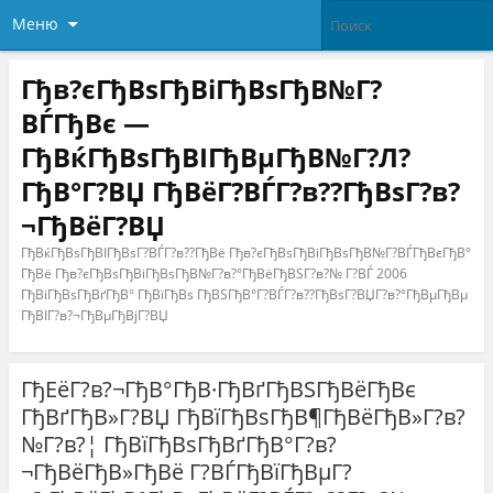
Меню
Гђв?єГђВѕГђВіГђВѕГђВ№Г?
ВЃГђВє —
ГђВќГђВѕГђВІГђВµГђВ№Г?Л?
ГђВ°Г?ВЏ ГђВёГ?ВЃГ?в??ГђВѕГ?в?
¬ГђВёГ?ВЏ
ГђВќГђВѕГђВІГђВѕГ?ВЃГ?в??ГђВё Гђв?єГђВѕГђВіГђВѕГђВ№Г?ВЃГђВєГђВ°
ГђВё Гђв?єГђВѕГђВіГђВѕГђВ№Г?в?°ГђВёГђВЅГ?в?№ Г?ВЃ 2006
ГђВіГђВѕГђВґГђВ° ГђВїГђВѕ ГђВЅГђВ°Г?ВЃГ?в??ГђВѕГ?ВЏГ?в?°ГђВµГђВµ
ГђВІГ?в?¬ГђВµГђВјГ?ВЏ
ГђЕёГ?в?¬ГђВ°ГђВ·ГђВґГђВЅГђВёГђВє
ГђВґГђВ»Г?ВЏ ГђВїГђВѕГђВ¶ГђВёГђВ»Г?в?
№Г?в?¦ ГђВїГђВѕГђВґГђВ°Г?в?
¬ГђВёГђВ»ГђВё Г?ВЃГђВїГђВµГ?