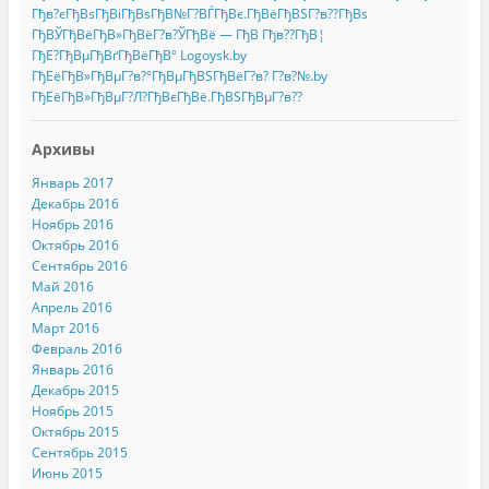
Гђв?єГђВѕГђВіГђВѕГђВ№Г?ВЃГђВє.ГђВёГђВЅГ?в??ГђВѕ
ГђВЎГђВёГђВ»ГђВёГ?в?ЎГђВё — ГђВ Гђв??ГђВ¦
ГђЕ?ГђВµГђВґГђВёГђВ° Logoysk.by
ГђЕёГђВ»ГђВµГ?в?°ГђВµГђВЅГђВёГ?в? Г?в?№.by
ГђЕёГђВ»ГђВµГ?Л?ГђВєГђВё.ГђВЅГђВµГ?в??
Архивы
Январь 2017
Декабрь 2016
Ноябрь 2016
Октябрь 2016
Сентябрь 2016
Май 2016
Апрель 2016
Март 2016
Февраль 2016
Январь 2016
Декабрь 2015
Ноябрь 2015
Октябрь 2015
Сентябрь 2015
Июнь 2015