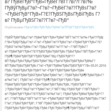
в? ГђВёГђВ°ГђВ»ГђВёГ?ВЃГ?в??Г?в?№
ГђВўГђВµГ?в?¬Г?в?¬ГђВёГ?в??ГђВѕГ?в?
¬ГђВёГђВ°ГђВ»Г?Е?ГђВЅГђВѕГђВіГђВѕ Г?
в? ГђВµГђВЅГ?в??Г?в?¬ГђВ°
Опубликовал
Гђв?єГђВѕГђВіГђВѕГђВ№Г?в?ЎГђВ°ГђВЅГђВёГђВЅ
ГђВЎГђВїГђВµГ?в? ГђВёГђВ°ГђВ»ГђВёГ?ВЃГ?в??Г?в?№ Гђв??ГђВЈ
Г?В«ГђВўГђВµГ?в?¬Г?в?¬ГђВёГ?в??ГђВѕГ?в?¬ГђВёГђВ°ГђВ»Г?Е?
ГђВЅГ?в?№ГђВ№ Г?в? ГђВµГђВЅГ?в??Г?в?¬ Г?ВЃГђВѕГ?
в? ГђВёГђВ°ГђВ»Г?Е?ГђВЅГђВѕГђВіГђВѕ ГђВѕГђВ±Г?ВЃГђВ»Г?Ж?
ГђВ¶ГђВёГђВІГђВ°ГђВЅГђВёГ?ВЏ ГђВЅГђВ°Г?
ВЃГђВµГђВ»ГђВµГђВЅГђВёГ?ВЏ Гђв?єГђВѕГђВіГђВѕГђВ№Г?
ВЃГђВєГђВѕГђВіГђВѕ Г?в?¬ГђВ°ГђВ№ГђВѕГђВЅГђВ°Г?В» 05.01.2016
ГђВі. ГђВїГђВѕГђВ·ГђВґГ?в?¬ГђВ°ГђВІГђВёГђВ»ГђВё
ГђВѕГђВґГђВёГђВЅГђВѕГђВєГђВёГ?в?¦ ГђВїГђВѕГђВ¶ГђВёГђВ»Г?
в?№Г?в?¦ ГђВіГ?в?¬ГђВ°ГђВ¶ГђВґГђВ°ГђВЅ ГђВё
ГђВёГђВЅГђВІГђВ°ГђВ»ГђВёГђВґГђВѕГђВІ, ГђВЅГђВ°Г?в?
¦ГђВѕГђВґГ?ВЏГ?в?°ГђВёГ?в?¦Г?ВЃГ?ВЏ ГђВЅГђВ° Г?ВЃГђВѕГ?
в? ГђВёГђВ°ГђВ»Г?Е?ГђВЅГ?в?№Г?в?¦ ГђВєГђВѕГђВ№ГђВєГђВ°Г?
в?¦ Г?ВЃГђВµГ?ВЃГ?в??Г?в?¬ГђВёГђВЅГ?ВЃГђВєГђВѕГђВіГђВѕ Г?Ж?
Г?в?¦ГђВѕГђВґГђВ°, Г?ВЃ ГђВќГђВѕГђВІГ?в?№ГђВј
ГђВіГђВѕГђВґГђВѕГђВј ГђВё ГђВ ГђВѕГђВ¶ГђВґГђВµГ?ВЃГ?в??