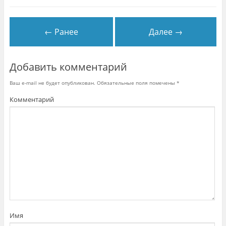
к
к
н
н
р
е
е
ы
)
)
в
а
← Ранее
Далее →
е
т
с
я
в
н
Добавить комментарий
о
в
о
Ваш e-mail не будет опубликован.
Обязательные поля помечены
*
м
о
Комментарий
к
н
е
)
Имя