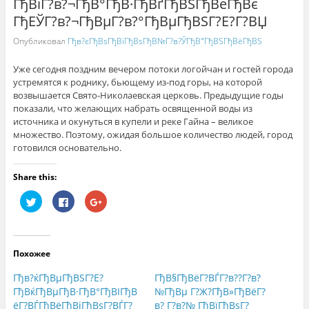
ГђВїГ?в?¬ГђВ°ГђВ·ГђВґГђВЅГђВёГђВє
ГђЕЎГ?в?¬ГђВµГ?в?°ГђВµГђВЅГ?Е?Г?ВЏ
Опубликовал
Гђв?єГђВѕГђВіГђВѕГђВ№Г?в?ЎГђВ°ГђВЅГђВёГђВЅ
Уже сегодня поздним вечером потоки логойчан и гостей города
устремятся к роднику, бьющему из-под горы, на которой
возвышается Свято-Николаевская церковь. Предыдущие годы
показали, что желающих набрать освященной воды из
источника и окунуться в купели и реке Гайна – великое
множество. Поэтому, ожидая большое количество людей, город
готовился основательно.
Share this:
Н
Н
Н
а
а
а
ж
ж
ж
м
м
м
и
и
и
т
т
т
е
е
е
Похожее
,
з
,
ч
д
ч
т
е
т
Гђв?ќГђВµГђВЅГ?Е?
ГђВ§ГђВёГ?ВЃГ?в??Г?в?
о
с
о
б
ь
б
ГђВќГђВµГђВ·ГђВ°ГђВІГђВ
№ГђВµ Г?Ж?ГђВ»ГђВёГ?
ы
,
ы
ёГ?ВЃГђВёГђВјГђВѕГ?ВЃГ?
в? Г?в?№ ГђВїГђВѕГ?
п
ч
п