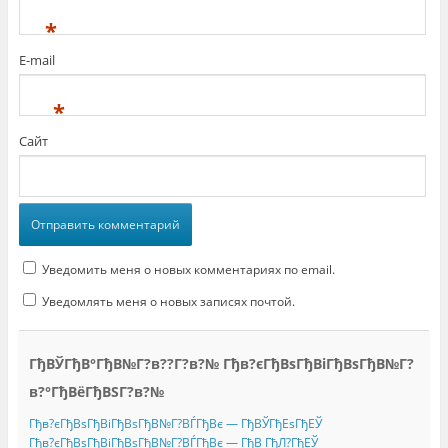
*
E-mail
*
Сайт
Уведомить меня о новых комментариях по email.
Уведомлять меня о новых записях почтой.
ГђВЎГђВ°ГђВ№Г?в??Г?в?№ Гђв?єГђВѕГђВіГђВѕГђВ№Г?
в?°ГђВёГђВЅГ?в?№
Гђв?єГђВѕГђВіГђВѕГђВ№Г?ВЃГђВє — ГђВЎГђЕѕГђЕЎ
Гђв?єГђВѕГђВіГђВѕГђВ№Г?ВЃГђВє — ГђВ ГђЛ?ГђЕЎ