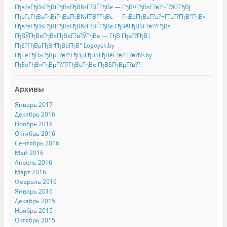
Гђв?єГђВѕГђВіГђВѕГђВ№Г?ВЃГђВє — ГђВ¤ГђВѕГ?в?¬Г?Ж?ГђВј
Гђв?єГђВѕГђВіГђВѕГђВ№Г?ВЃГђВє — ГђЕёГђВѕГ?в?¬Г?в??ГђВ°ГђВ»
Гђв?єГђВѕГђВіГђВѕГђВ№Г?ВЃГђВє.ГђВёГђВЅГ?в??ГђВѕ
ГђВЎГђВёГђВ»ГђВёГ?в?ЎГђВё — ГђВ Гђв??ГђВ¦
ГђЕ?ГђВµГђВґГђВёГђВ° Logoysk.by
ГђЕёГђВ»ГђВµГ?в?°ГђВµГђВЅГђВёГ?в? Г?в?№.by
ГђЕёГђВ»ГђВµГ?Л?ГђВєГђВё.ГђВЅГђВµГ?в??
Архивы
Январь 2017
Декабрь 2016
Ноябрь 2016
Октябрь 2016
Сентябрь 2016
Май 2016
Апрель 2016
Март 2016
Февраль 2016
Январь 2016
Декабрь 2015
Ноябрь 2015
Октябрь 2015