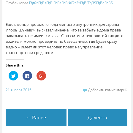
Опубликовал
Гђв?єГђВѕГђВіГђВѕГђВ№Г?в?ЎГђВ°ГђВЅГђВёГђВЅ
Еще в конце прошлого года министр внутренних дел страны
Игорь Шуневич высказал мнение, что за забытые дома права
наказывать не имеет смысла. С развитием технологий каждого
водителя можно проверить по базе данных, где будет сразу
видно – имеет ли этот человек право на управление
транспортным средством.
Share this:
Н
Н
Н
а
а
а
ж
ж
ж
м
м
м
и
и
и
21 января 2016
Добавить комментарий
т
т
т
е
е
е
,
з
,
ч
д
ч
т
е
т
о
с
о
б
ь
б
← Ранее
Далее →
ы
,
ы
п
ч
п
о
т
о
д
о
д
е
б
е